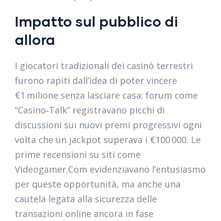
Impatto sul pubblico di
allora
I giocatori tradizionali dei casinò terrestri
furono rapiti dall’idea di poter vincere
€1 milione senza lasciare casa; forum come
“Casino‑Talk” registravano picchi di
discussioni sui nuovi premi progressivi ogni
volta che un jackpot superava i €100 000. Le
prime recensioni su siti come
Videogamer.Com evidenziavano l’entusiasmo
per queste opportunità, ma anche una
cautela legata alla sicurezza delle
transazioni online ancora in fase