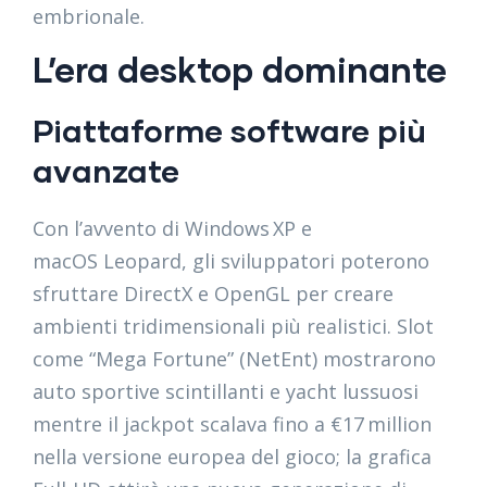
embrionale.
L’era desktop dominante
Piattaforme software più
avanzate
Con l’avvento di Windows XP e
macOS Leopard, gli sviluppatori poterono
sfruttare DirectX e OpenGL per creare
ambienti tridimensionali più realistici. Slot
come “Mega Fortune” (NetEnt) mostrarono
auto sportive scintillanti e yacht lussuosi
mentre il jackpot scalava fino a €17 million
nella versione europea del gioco; la grafica