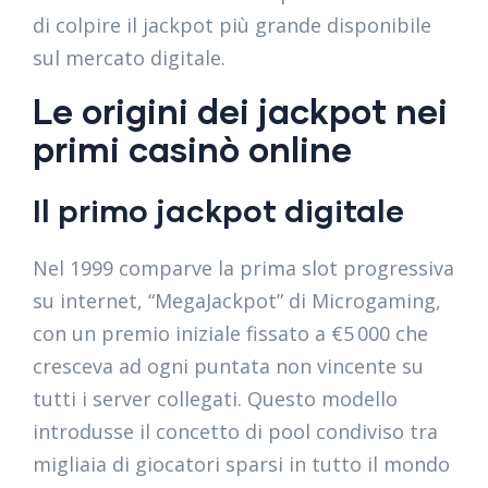
di colpire il jackpot più grande disponibile
sul mercato digitale.
Le origini dei jackpot nei
primi casinò online
Il primo jackpot digitale
Nel 1999 comparve la prima slot progressiva
su internet, “MegaJackpot” di Microgaming,
con un premio iniziale fissato a €5 000 che
cresceva ad ogni puntata non vincente su
tutti i server collegati. Questo modello
introdusse il concetto di pool condiviso tra
migliaia di giocatori sparsi in tutto il mondo