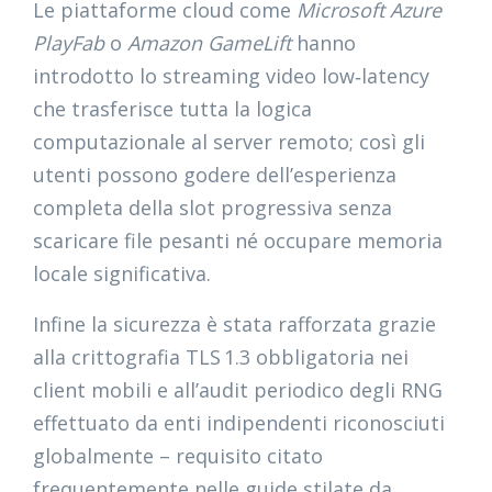
Le piattaforme cloud come
Microsoft Azure
PlayFab
o
Amazon GameLift
hanno
introdotto lo streaming video low‑latency
che trasferisce tutta la logica
computazionale al server remoto; così gli
utenti possono godere dell’esperienza
completa della slot progressiva senza
scaricare file pesanti né occupare memoria
locale significativa.
Infine la sicurezza è stata rafforzata grazie
alla crittografia TLS 1.​3 obbligatoria nei
client mobili e all’audit periodico degli RNG
effettuato da enti indipendenti riconosciuti
globalmente – requisito citato
frequentemente nelle guide stilate da