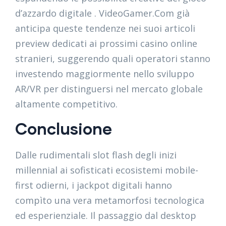
d’azzardo digitale . VideoGamer.Com già
anticipa queste tendenze nei suoi articoli
preview dedicati ai prossimi casino online
stranieri, suggerendo quali operatori stanno
investendo maggiormente nello sviluppo
AR/VR per distinguersi nel mercato globale
altamente competitivo.​
Conclusione
Dalle rudimentali slot flash degli inizi
millennial ai sofisticati ecosistemi mobile-
first odierni, i jackpot digitali hanno
compìto una vera metamorfosi tecnologica
ed esperienziale. Il passaggio dal desktop