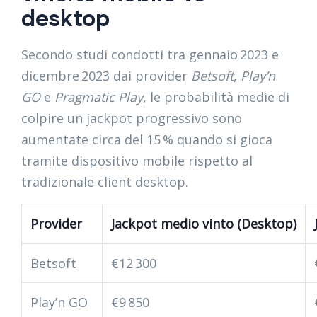
desktop
Secondo studi condotti tra gennaio 2023 e
dicembre 2023 dai provider
Betsoft
,
Play’n
GO
e
Pragmatic Play
, le probabilità medie di
colpire un jackpot progressivo sono
aumentate circa del 15 % quando si gioca
tramite dispositivo mobile rispetto al
tradizionale client desktop.
Provider
Jackpot medio vinto (Desktop)
Betsoft
€12 300
Play’n GO
€9 850