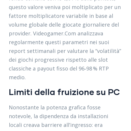
questo valore veniva poi moltiplicato per un
fattore moltiplicatore variabile in base al
volume globale delle giocate giornaliere del
provider. Videogamer.Com analizzava
regolarmente questi parametri nei suoi
report settimanali per valutare la “volatilità”
dei giochi progressive rispetto alle slot
classiche a payout fisso del 96‑98 % RTP
medio​​.
Limiti della fruizione su PC
Nonostante la potenza grafica fosse
notevole, la dipendenza da installazioni
locali creava barriere all’ingresso: era