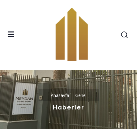
Anasayfa
Genel
Haberler