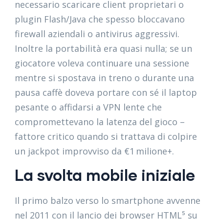
necessario scaricare client proprietari o
plugin Flash/Java che spesso bloccavano
firewall aziendali o antivirus aggressivi.
Inoltre la portabilità era quasi nulla; se un
giocatore voleva continuare una sessione
mentre si spostava in treno o durante una
pausa caffè doveva portare con sé il laptop
pesante o affidarsi a VPN lente che
compromettevano la latenza del gioco –
fattore critico quando si trattava di colpire
un jackpot improvviso da €1 milione+.
La svolta mobile iniziale
Il primo balzo verso lo smartphone avvenne
nel 2011 con il lancio dei browser HTML⁵ su