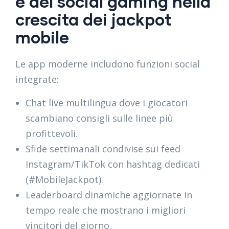
e del social gaming nella
crescita dei jackpot
mobile
Le app moderne includono funzioni social
integrate:
Chat live multilingua dove i giocatori
scambiano consigli sulle linee più
profittevoli.
Sfide settimanali condivise sui feed
Instagram/TikTok con hashtag dedicati
(#MobileJackpot).
Leaderboard dinamiche aggiornate in
tempo reale che mostrano i migliori
vincitori del giorno.