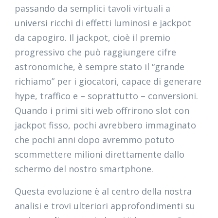
passando da semplici tavoli virtuali a
universi ricchi di effetti luminosi e jackpot
da capogiro. Il jackpot, cioè il premio
progressivo che può raggiungere cifre
astronomiche, è sempre stato il “grande
richiamo” per i giocatori, capace di generare
hype, traffico e – soprattutto – conversioni.
Quando i primi siti web offrirono slot con
jackpot fisso, pochi avrebbero immaginato
che pochi anni dopo avremmo potuto
scommettere milioni direttamente dallo
schermo del nostro smartphone.
Questa evoluzione è al centro della nostra
analisi e trovi ulteriori approfondimenti su