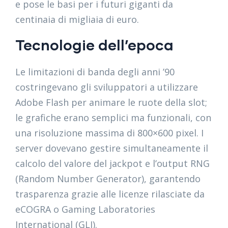
e pose le basi per i futuri giganti da
centinaia di migliaia di euro.
Tecnologie dell’epoca
Le limitazioni di banda degli anni ’90
costringevano gli sviluppatori a utilizzare
Adobe Flash per animare le ruote della slot;
le grafiche erano semplici ma funzionali, con
una risoluzione massima di 800×600 pixel. I
server dovevano gestire simultaneamente il
calcolo del valore del jackpot e l’output RNG
(Random Number Generator), garantendo
trasparenza grazie alle licenze rilasciate da
eCOGRA o Gaming Laboratories
International (GLI).