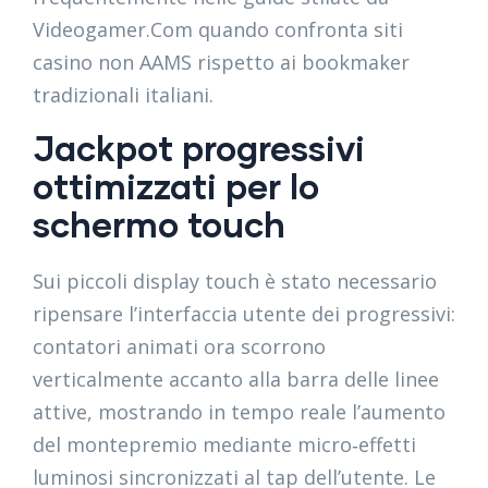
Videogamer.Com quando confronta siti
casino non AAMS rispetto ai bookmaker
tradizionali italiani.​
Jackpot progressivi
ottimizzati per lo
schermo touch
Sui piccoli display touch è stato necessario
ripensare l’interfaccia utente dei progressivi:
contatori animati ora scorrono
verticalmente accanto alla barra delle linee
attive, mostrando in tempo reale l’aumento
del montepremio mediante micro‑effetti
luminosi sincronizzati al tap dell’utente. Le