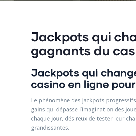
Jackpots qui chan
gagnants du casi
Jackpots qui changen
casino en ligne pou
Le phénomène des jackpots progressifs 
gains qui dépasse l’imagination des jou
chaque jour, désireux de tester leur ch
grandissantes.