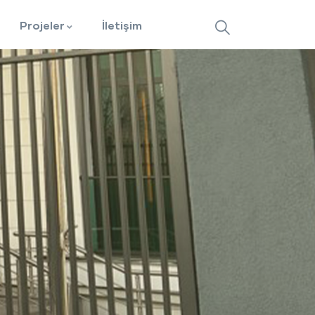
Projeler
İletişim