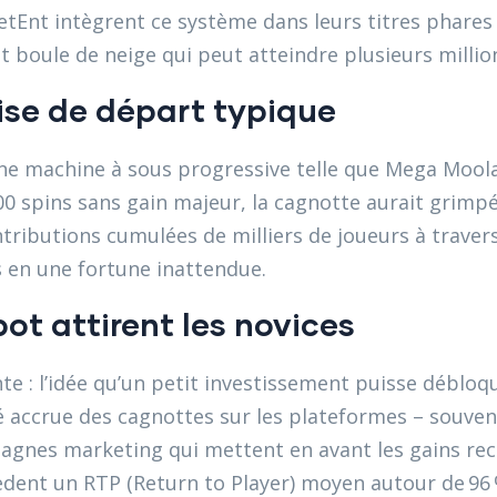
Ent intègrent ce système dans leurs titres phares
t boule de neige qui peut atteindre plusieurs millio
ise de départ typique
une machine à sous progressive telle que Mega Moola
00 spins sans gain majeur, la cagnotte aurait grimpé
ntributions cumulées de milliers de joueurs à traver
 en une fortune inattendue.
pot attirent les novices
te : l’idée qu’un petit investissement puisse débloque
té accrue des cagnottes sur les plateformes – souven
pagnes marketing qui mettent en avant les gains rec
sèdent un RTP (Return to Player) moyen autour de 96 