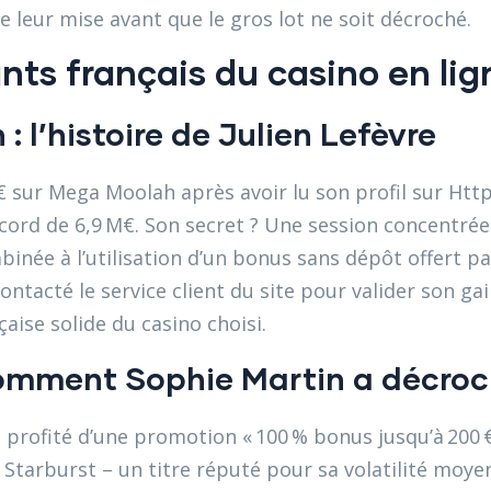
e leur mise avant que le gros lot ne soit décroché.
nts français du casino en lig
 l’histoire de Julien Lefèvre
5 € sur Mega Moolah après avoir lu son profil sur H
record de 6,9 M€. Son secret ? Une session concentré
combinée à l’utilisation d’un bonus sans dépôt offert
ntacté le service client du site pour valider son g
çaise solide du casino choisi.
 comment Sophie Martin a décro
 profité d’une promotion « 100 % bonus jusqu’à 200 €
tarburst – un titre réputé pour sa volatilité moye