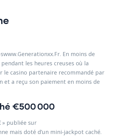
ne
ttpswww.Generationxx.Fr. En moins de
e pendant les heures creuses où la
 par le casino partenaire recommandé par
ain et a reçu son paiement en moins de
ché €500 000
 » publiée sur
nne mais doté d’un mini‑jackpot caché.