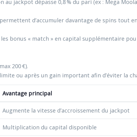
ion au jackpot dépasse 0,8 % du pari (ex : Mega Mool
permettent d’accumuler davantage de spins tout en l
 les bonus « match » en capital supplémentaire po
max 200 €).
limite ou après un gain important afin d’éviter la c
Avantage principal
Augmente la vitesse d’accroissement du jackpot
Multiplication du capital disponible