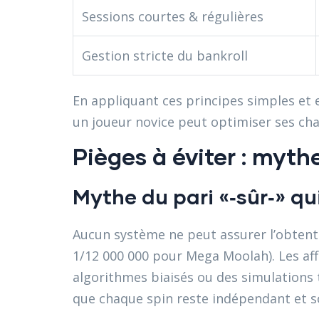
Sessions courtes & régulières
Gestion stricte du bankroll
En appliquant ces principes simples et
un joueur novice peut optimiser ses ch
Pièges à éviter : myth
Mythe du pari «‑sûr‑» qu
Aucun système ne peut assurer l’obtenti
1/12 000 000 pour Mega Moolah). Les aff
algorithmes biaisés ou des simulations 
que chaque spin reste indépendant et 