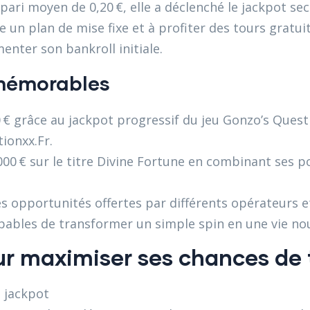
ari moyen de 0,20 €, elle a déclenché le jackpot sec
 un plan de mise fixe et à profiter des tours gratui
nter son bankroll initiale.
 mémorables
 € grâce au jackpot progressif du jeu Gonzo’s Quest
ionxx.Fr.
000 € sur le titre Divine Fortune en combinant ses po
 des opportunités offertes par différents opérateur
pables de transformer un simple spin en une vie nou
ur maximiser ses chances de 
u jackpot