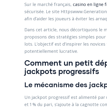
Sur le marché français,
casino en ligne 
sécurisée. Le site Httpswww.Generation
afin d’aider les joueurs à éviter les arn
Dans cet article, nous décortiquons le 
proposons des stratégies simples pour 
lots. L’objectif est d’inspirer les novic
potentiellement lucrative.
Comment un petit dép
jackpots progressifs
Le mécanisme des jackp
Un jackpot progressif est alimenté par 
et 1 % du pari, s’ajoute à la cagnotte c