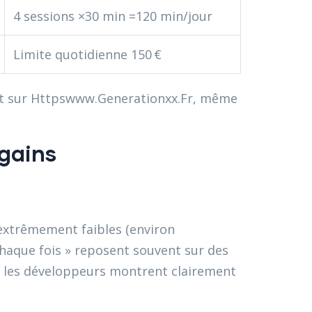
4 sessions ×30 min =120 min/jour
Limite quotidienne 150 €
ment sur Httpswww.Generationxx.Fr, même
 gains
 extrêmement faibles (environ
chaque fois » reposent souvent sur des
ar les développeurs montrent clairement