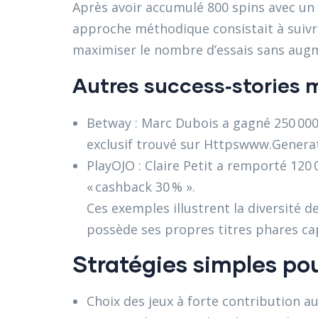
Après avoir accumulé 800 spins avec un p
approche méthodique consistait à suivre
maximiser le nombre d’essais sans augme
Autres success‑stories
Betway : Marc Dubois a gagné 250 000
exclusif trouvé sur Httpswww.Generat
PlayOJO : Claire Petit a remporté 120 
« cashback 30 % ».
Ces exemples illustrent la diversité
possède ses propres titres phares ca
Stratégies simples po
Choix des jeux à forte contribution a