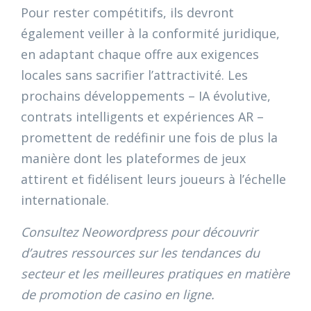
Pour rester compétitifs, ils devront
également veiller à la conformité juridique,
en adaptant chaque offre aux exigences
locales sans sacrifier l’attractivité. Les
prochains développements – IA évolutive,
contrats intelligents et expériences AR –
promettent de redéfinir une fois de plus la
manière dont les plateformes de jeux
attirent et fidélisent leurs joueurs à l’échelle
internationale.
Consultez Neowordpress pour découvrir
d’autres ressources sur les tendances du
secteur et les meilleures pratiques en matière
de promotion de casino en ligne.