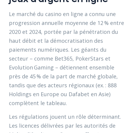
Le marché du casino en ligne a connu une
progression annuelle moyenne de 12 % entre
2020 et 2024, portée par la pénétration du
haut débit et la démocratisation des
paiements numériques. Les géants du
secteur – comme Bet365, PokerStars et
Evolution Gaming – détiennent ensemble
près de 45 % de la part de marché globale,
tandis que des acteurs régionaux (ex. : 888
Holdings en Europe ou Dafabet en Asie)
complètent le tableau.
Les régulations jouent un rôle déterminant.
Les licences délivrées par les autorités de