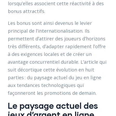
lorsqu’elles associent cette réactivité à des
bonus attractifs.
Les bonus sont ainsi devenus le levier
principal de l’internationalisation. Ils
permettent d’attirer des joueurs d’horizons
très différents, d’adapter rapidement l’offre
à des exigences locales et de créer un
avantage concurrentiel durable. L’article qui
suit décortique cette évolution en huit
parties : du paysage actuel du jeu en ligne
aux tendances technologiques qui
façonneront les promotions de demain.
Le paysage actuel des
jeux d’argent en ligne