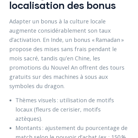
localisation des bonus
Adapter un bonus à la culture locale
augmente considérablement son taux
d’activation. En Inde, un bonus « Ramadan »
propose des mises sans frais pendant le
mois sacré, tandis qu’en Chine, les
promotions du Nouvel An offrent des tours
gratuits sur des machines à sous aux
symboles du dragon.
Thèmes visuels : utilisation de motifs
locaux (fleurs de cerisier, motifs
aztèques).
Montants : ajustement du pourcentage de
match selon le pouvoir d’achat (ex. : 150 %