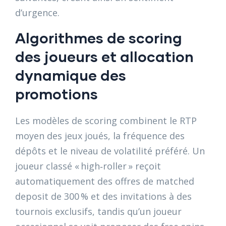
d’urgence.
Algorithmes de scoring
des joueurs et allocation
dynamique des
promotions
Les modèles de scoring combinent le RTP
moyen des jeux joués, la fréquence des
dépôts et le niveau de volatilité préféré. Un
joueur classé « high‑roller » reçoit
automatiquement des offres de matched
deposit de 300 % et des invitations à des
tournois exclusifs, tandis qu’un joueur