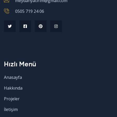
meydanyatirim@gmail.com
0505 719 24 06
Hızlı Menü
Anasayfa
Hakkında
Projeler
İletişim