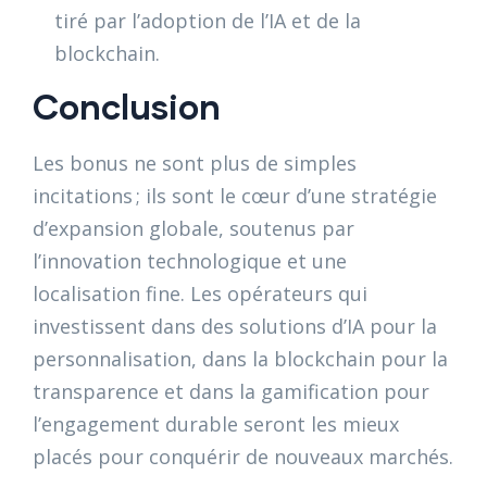
tiré par l’adoption de l’IA et de la
blockchain.
Conclusion
Les bonus ne sont plus de simples
incitations ; ils sont le cœur d’une stratégie
d’expansion globale, soutenus par
l’innovation technologique et une
localisation fine. Les opérateurs qui
investissent dans des solutions d’IA pour la
personnalisation, dans la blockchain pour la
transparence et dans la gamification pour
l’engagement durable seront les mieux
placés pour conquérir de nouveaux marchés.