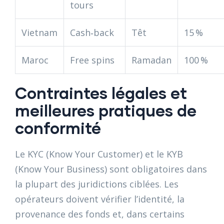
tours
Vietnam
Cash‑back
Têt
15 %
Maroc
Free spins
Ramadan
100 %
Contraintes légales et
meilleures pratiques de
conformité
Le KYC (Know Your Customer) et le KYB
(Know Your Business) sont obligatoires dans
la plupart des juridictions ciblées. Les
opérateurs doivent vérifier l’identité, la
provenance des fonds et, dans certains