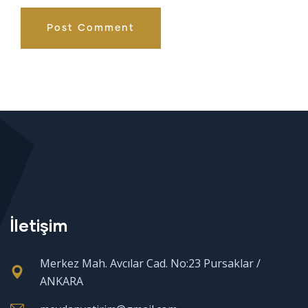
İletişim
Merkez Mah. Avcılar Cad. No:23 Pursaklar /
ANKARA