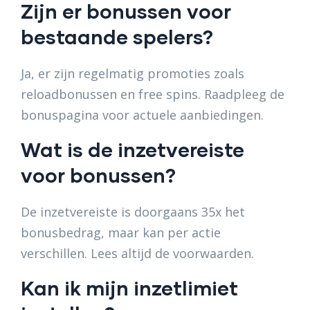
Zijn er bonussen voor
bestaande spelers?
Ja, er zijn regelmatig promoties zoals
reloadbonussen en free spins. Raadpleeg de
bonuspagina voor actuele aanbiedingen.
Wat is de inzetvereiste
voor bonussen?
De inzetvereiste is doorgaans 35x het
bonusbedrag, maar kan per actie
verschillen. Lees altijd de voorwaarden.
Kan ik mijn inzetlimiet