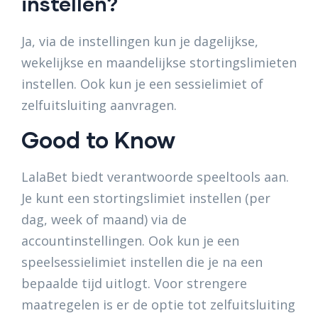
instellen?
Ja, via de instellingen kun je dagelijkse,
wekelijkse en maandelijkse stortingslimieten
instellen. Ook kun je een sessielimiet of
zelfuitsluiting aanvragen.
Good to Know
LalaBet biedt verantwoorde speeltools aan.
Je kunt een stortingslimiet instellen (per
dag, week of maand) via de
accountinstellingen. Ook kun je een
speelsessielimiet instellen die je na een
bepaalde tijd uitlogt. Voor strengere
maatregelen is er de optie tot zelfuitsluiting