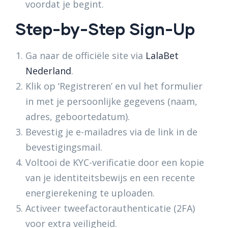
voordat je begint.
Step-by-Step Sign-Up
Ga naar de officiële site via
LalaBet
Nederland
.
Klik op ‘Registreren’ en vul het formulier
in met je persoonlijke gegevens (naam,
adres, geboortedatum).
Bevestig je e-mailadres via de link in de
bevestigingsmail.
Voltooi de KYC-verificatie door een kopie
van je identiteitsbewijs en een recente
energierekening te uploaden.
Activeer tweefactorauthenticatie (2FA)
voor extra veiligheid.