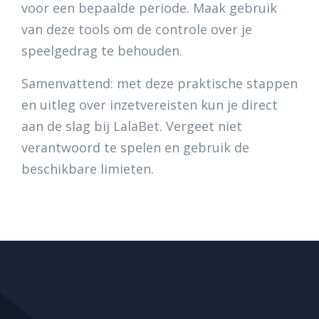
voor een bepaalde periode. Maak gebruik
van deze tools om de controle over je
speelgedrag te behouden.
Samenvattend: met deze praktische stappen
en uitleg over inzetvereisten kun je direct
aan de slag bij LalaBet. Vergeet niet
verantwoord te spelen en gebruik de
beschikbare limieten.