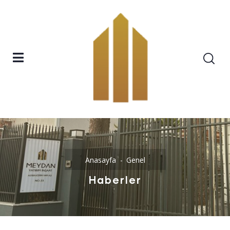
Anasayfa
Genel
Haberler