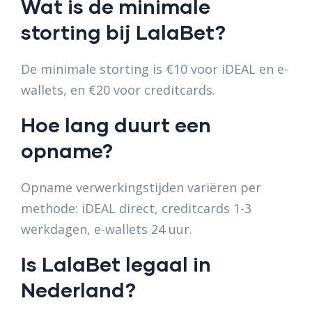
Wat is de minimale
storting bij LalaBet?
De minimale storting is €10 voor iDEAL en e-
wallets, en €20 voor creditcards.
Hoe lang duurt een
opname?
Opname verwerkingstijden variëren per
methode: iDEAL direct, creditcards 1-3
werkdagen, e-wallets 24 uur.
Is LalaBet legaal in
Nederland?