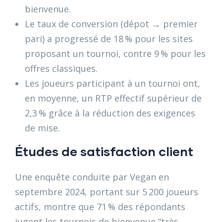
bienvenue.
Le taux de conversion (dépot → premier
pari) a progressé de 18 % pour les sites
proposant un tournoi, contre 9 % pour les
offres classiques.
Les joueurs participant à un tournoi ont,
en moyenne, un RTP effectif supérieur de
2,3 % grâce à la réduction des exigences
de mise.
Études de satisfaction client
Une enquête conduite par Vegan en
septembre 2024, portant sur 5 200 joueurs
actifs, montre que 71 % des répondants
jugent les tournois de bienvenue “très