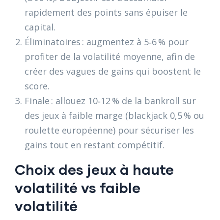
rapidement des points sans épuiser le
capital.
Éliminatoires : augmentez à 5‑6 % pour
profiter de la volatilité moyenne, afin de
créer des vagues de gains qui boostent le
score.
Finale : allouez 10‑12 % de la bankroll sur
des jeux à faible marge (blackjack 0,5 % ou
roulette européenne) pour sécuriser les
gains tout en restant compétitif.
Choix des jeux à haute
volatilité vs faible
volatilité