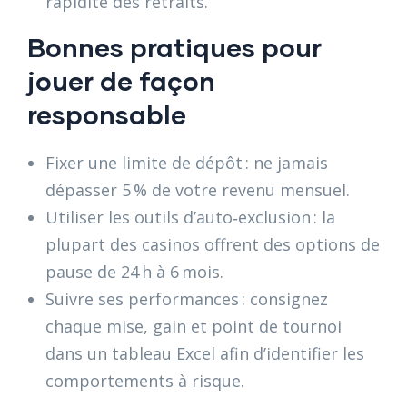
rapidité des retraits.
Bonnes pratiques pour
jouer de façon
responsable
Fixer une limite de dépôt : ne jamais
dépasser 5 % de votre revenu mensuel.
Utiliser les outils d’auto‑exclusion : la
plupart des casinos offrent des options de
pause de 24 h à 6 mois.
Suivre ses performances : consignez
chaque mise, gain et point de tournoi
dans un tableau Excel afin d’identifier les
comportements à risque.