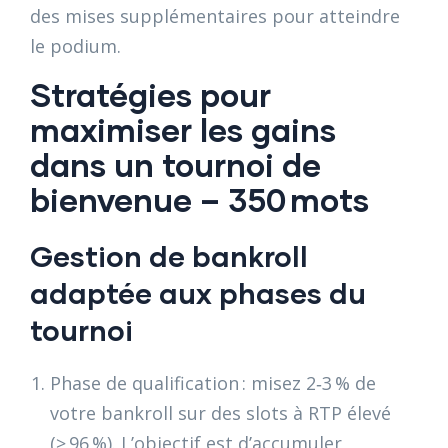
des mises supplémentaires pour atteindre
le podium.
Stratégies pour
maximiser les gains
dans un tournoi de
bienvenue – 350 mots
Gestion de bankroll
adaptée aux phases du
tournoi
Phase de qualification : misez 2‑3 % de
votre bankroll sur des slots à RTP élevé
(≥ 96 %). L’objectif est d’accumuler