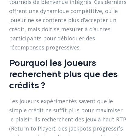
tournois de bienvenue intégrés. Ces derniers
offrent une dynamique compétitive, où le
joueur ne se contente plus d’accepter un
crédit, mais doit se mesurer à d’autres
participants pour débloquer des
récompenses progressives.
Pourquoi les joueurs
recherchent plus que des
crédits ?
Les joueurs expérimentés savent que le
simple crédit ne suffit plus pour maximiser
le plaisir. Ils recherchent des jeux à haut RTP
(Return to Player), des jackpots progressifs