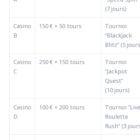
(7 jours)
Casino
150 € + 50 tours
Tournoi
B
“Blackjack
Blitz” (5 jours
Casino
250 € + 150 tours
Tournoi
C
“Jackpot
Quest”
(10 jours)
Casino
100 € + 200 tours
Tournoi “Liv
D
Roulette
Rush” (3 jour