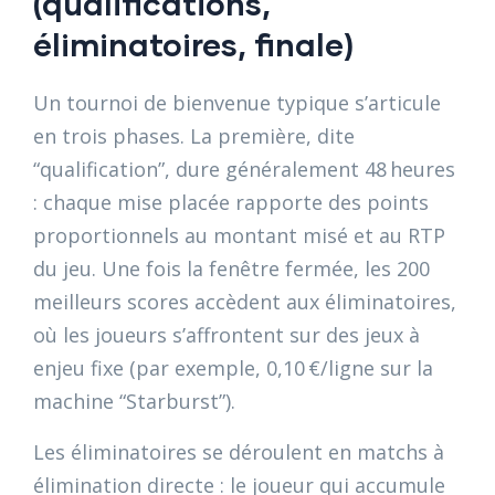
(qualifications,
éliminatoires, finale)
Un tournoi de bienvenue typique s’articule
en trois phases. La première, dite
“qualification”, dure généralement 48 heures
: chaque mise placée rapporte des points
proportionnels au montant misé et au RTP
du jeu. Une fois la fenêtre fermée, les 200
meilleurs scores accèdent aux éliminatoires,
où les joueurs s’affrontent sur des jeux à
enjeu fixe (par exemple, 0,10 €/ligne sur la
machine “Starburst”).
Les éliminatoires se déroulent en matchs à
élimination directe : le joueur qui accumule