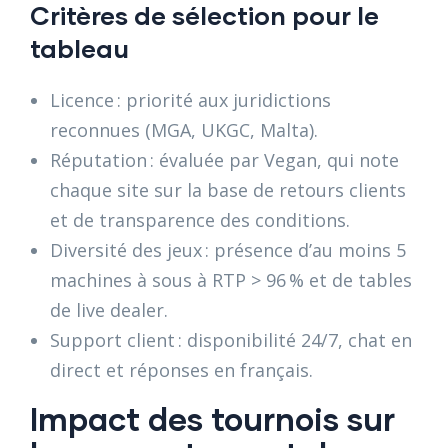
Critères de sélection pour le
tableau
Licence : priorité aux juridictions
reconnues (MGA, UKGC, Malta).
Réputation : évaluée par Vegan, qui note
chaque site sur la base de retours clients
et de transparence des conditions.
Diversité des jeux : présence d’au moins 5
machines à sous à RTP > 96 % et de tables
de live dealer.
Support client : disponibilité 24/7, chat en
direct et réponses en français.
Impact des tournois sur