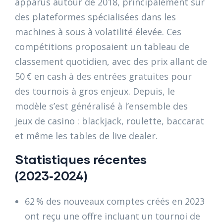
apparus autour de 2018, principalement sur
des plateformes spécialisées dans les
machines à sous à volatilité élevée. Ces
compétitions proposaient un tableau de
classement quotidien, avec des prix allant de
50 € en cash à des entrées gratuites pour
des tournois à gros enjeux. Depuis, le
modèle s’est généralisé à l’ensemble des
jeux de casino : blackjack, roulette, baccarat
et même les tables de live dealer.
Statistiques récentes
(2023‑2024)
62 % des nouveaux comptes créés en 2023
ont reçu une offre incluant un tournoi de