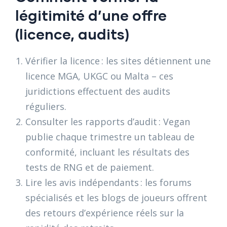
légitimité d’une offre
(licence, audits)
Vérifier la licence : les sites détiennent une
licence MGA, UKGC ou Malta – ces
juridictions effectuent des audits
réguliers.
Consulter les rapports d’audit : Vegan
publie chaque trimestre un tableau de
conformité, incluant les résultats des
tests de RNG et de paiement.
Lire les avis indépendants : les forums
spécialisés et les blogs de joueurs offrent
des retours d’expérience réels sur la