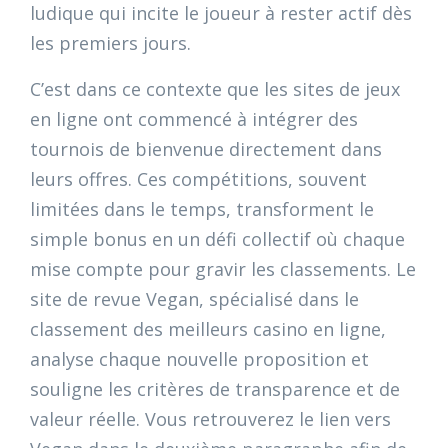
ludique qui incite le joueur à rester actif dès
les premiers jours.
C’est dans ce contexte que les sites de jeux
en ligne ont commencé à intégrer des
tournois de bienvenue directement dans
leurs offres. Ces compétitions, souvent
limitées dans le temps, transforment le
simple bonus en un défi collectif où chaque
mise compte pour gravir les classements. Le
site de revue Vegan, spécialisé dans le
classement des meilleurs casino en ligne,
analyse chaque nouvelle proposition et
souligne les critères de transparence et de
valeur réelle. Vous retrouverez le lien vers