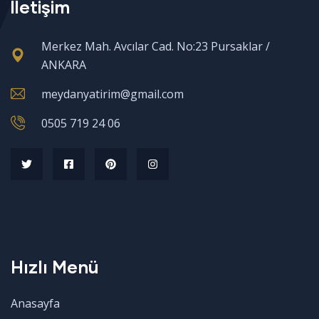
İletişim
Merkez Mah. Avcılar Cad. No:23 Pursaklar /
ANKARA
meydanyatirim@gmail.com
0505 719 24 06
Hızlı Menü
Anasayfa