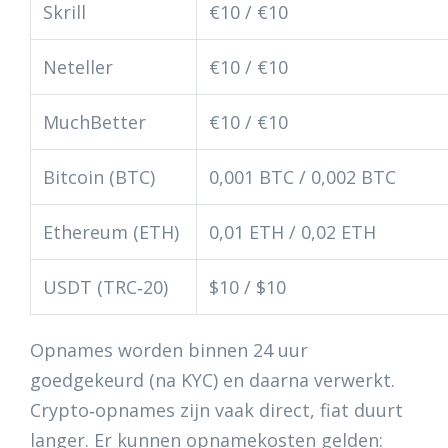
Skrill
€10 / €10
Neteller
€10 / €10
MuchBetter
€10 / €10
Bitcoin (BTC)
0,001 BTC / 0,002 BTC
Ethereum (ETH)
0,01 ETH / 0,02 ETH
USDT (TRC‑20)
$10 / $10
Opnames worden binnen 24 uur
goedgekeurd (na KYC) en daarna verwerkt.
Crypto‑opnames zijn vaak direct, fiat duurt
langer. Er kunnen opnamekosten gelden: