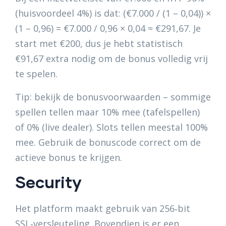
(huisvoordeel 4%) is dat: (€7.000 / (1 – 0,04)) ×
(1 – 0,96) = €7.000 / 0,96 × 0,04 ≈ €291,67. Je
start met €200, dus je hebt statistisch
€91,67 extra nodig om de bonus volledig vrij
te spelen.
Tip: bekijk de bonusvoorwaarden – sommige
spellen tellen maar 10% mee (tafelspellen)
of 0% (live dealer). Slots tellen meestal 100%
mee. Gebruik de bonuscode correct om de
actieve bonus te krijgen.
Security
Het platform maakt gebruik van 256‑bit
SSL‑versleuteling. Bovendien is er een