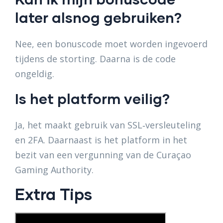
later alsnog gebruiken?
Nee, een bonuscode moet worden ingevoerd
tijdens de storting. Daarna is de code
ongeldig.
Is het platform veilig?
Ja, het maakt gebruik van SSL‑versleuteling
en 2FA. Daarnaast is het platform in het
bezit van een vergunning van de Curaçao
Gaming Authority.
Extra Tips