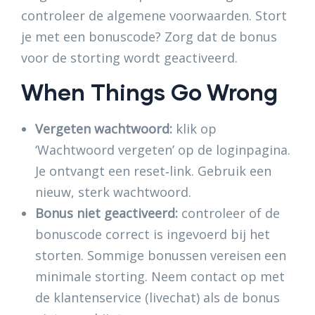
controleer de algemene voorwaarden. Stort
je met een bonuscode? Zorg dat de bonus
voor de storting wordt geactiveerd.
When Things Go Wrong
Vergeten wachtwoord:
klik op
‘Wachtwoord vergeten’ op de loginpagina.
Je ontvangt een reset‑link. Gebruik een
nieuw, sterk wachtwoord.
Bonus niet geactiveerd:
controleer of de
bonuscode correct is ingevoerd bij het
storten. Sommige bonussen vereisen een
minimale storting. Neem contact op met
de klantenservice (livechat) als de bonus