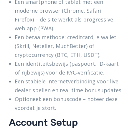
Een smartphone of tablet met een
moderne browser (Chrome, Safari,
Firefox) – de site werkt als progressive
web app (PWA).
Een betaalmethode: creditcard, e‑wallet
(Skrill, Neteller, MuchBetter) of
cryptocurrency (BTC, ETH, USDT).
Een identiteitsbewijs (paspoort, ID‑kaart
of rijbewijs) voor de KYC‑verificatie.
Een stabiele internetverbinding voor live
dealer‑spellen en real‑time bonusupdates.
Optioneel: een bonuscode – noteer deze
voordat je stort.
Account Setup