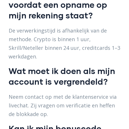
voordat een opname op
mijn rekening staat?
De verwerkingstijd is afhankelijk van de
methode. Crypto is binnen 1 uur,
Skrill/Neteller binnen 24 uur, creditcards 1–3
werkdagen.
Wat moet ik doen als mijn
account is vergrendeld?
Neem contact op met de klantenservice via
livechat. Zij vragen om verificatie en heffen
de blokkade op.
Kan ik mijn bonuscode