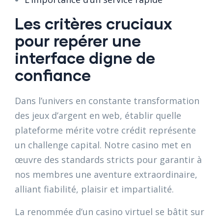
Les critères cruciaux
pour repérer une
interface digne de
confiance
Dans l’univers en constante transformation
des jeux d’argent en web, établir quelle
plateforme mérite votre crédit représente
un challenge capital. Notre casino met en
œuvre des standards stricts pour garantir à
nos membres une aventure extraordinaire,
alliant fiabilité, plaisir et impartialité.
La renommée d’un casino virtuel se bâtit sur