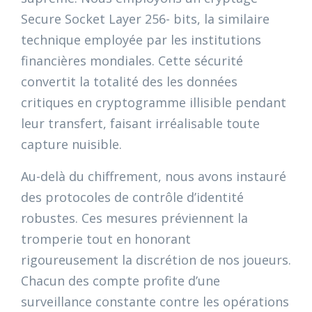
Secure Socket Layer 256- bits, la similaire
technique employée par les institutions
financières mondiales. Cette sécurité
convertit la totalité des les données
critiques en cryptogramme illisible pendant
leur transfert, faisant irréalisable toute
capture nuisible.
Au-delà du chiffrement, nous avons instauré
des protocoles de contrôle d’identité
robustes. Ces mesures préviennent la
tromperie tout en honorant
rigoureusement la discrétion de nos joueurs.
Chacun des compte profite d’une
surveillance constante contre les opérations