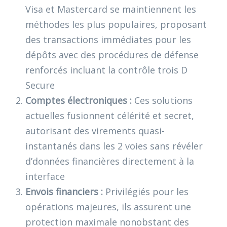
Visa et Mastercard se maintiennent les
méthodes les plus populaires, proposant
des transactions immédiates pour les
dépôts avec des procédures de défense
renforcés incluant la contrôle trois D
Secure
Comptes électroniques :
Ces solutions
actuelles fusionnent célérité et secret,
autorisant des virements quasi-
instantanés dans les 2 voies sans révéler
d’données financières directement à la
interface
Envois financiers :
Privilégiés pour les
opérations majeures, ils assurent une
protection maximale nonobstant des