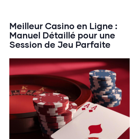
Meilleur Casino en Ligne :
Manuel Détaillé pour une
Session de Jeu Parfaite