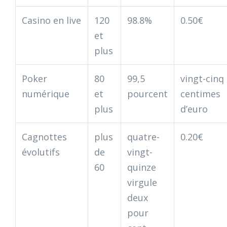
Casino en live
120
98.8%
0.50€
et
plus
Poker
80
99,5
vingt-cinq
numérique
et
pourcent
centimes
plus
d’euro
Cagnottes
plus
quatre-
0.20€
évolutifs
de
vingt-
60
quinze
virgule
deux
pour