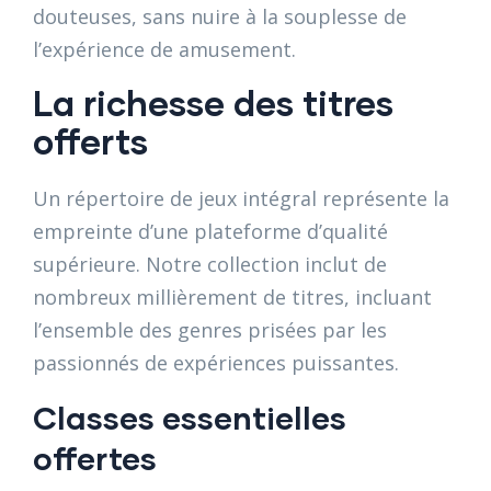
douteuses, sans nuire à la souplesse de
l’expérience de amusement.
La richesse des titres
offerts
Un répertoire de jeux intégral représente la
empreinte d’une plateforme d’qualité
supérieure. Notre collection inclut de
nombreux millièrement de titres, incluant
l’ensemble des genres prisées par les
passionnés de expériences puissantes.
Classes essentielles
offertes