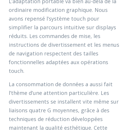
L’adaptation portable va bien au-delà de la
ordinaire modification graphique. Nous
avons repensé l’système touch pour
simplifier la parcours intuitive sur displays
réduits. Les commandes de mise, les
instructions de divertissement et les menus
de navigation respectent des tailles
fonctionnelles adaptées aux opérations
touch.
La consommation de données a aussi fait
l’thème d’une attention particulière. Les
divertissements se installent vite même sur
liaisons quatre G moyennes, grâce à des
techniques de réduction développées
maintenant la qualité esthétique. Cette