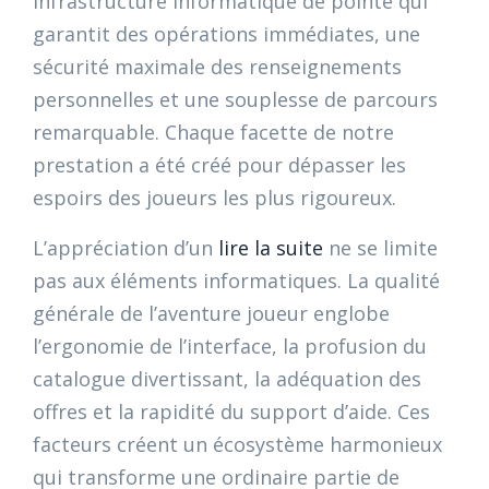
infrastructure informatique de pointe qui
garantit des opérations immédiates, une
sécurité maximale des renseignements
personnelles et une souplesse de parcours
remarquable. Chaque facette de notre
prestation a été créé pour dépasser les
espoirs des joueurs les plus rigoureux.
L’appréciation d’un
lire la suite
ne se limite
pas aux éléments informatiques. La qualité
générale de l’aventure joueur englobe
l’ergonomie de l’interface, la profusion du
catalogue divertissant, la adéquation des
offres et la rapidité du support d’aide. Ces
facteurs créent un écosystème harmonieux
qui transforme une ordinaire partie de