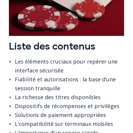
Liste des contenus
Les éléments cruciaux pour repérer une
interface sécurisée
Fiabilité et autorisations : la base d’une
session tranquille
La richesse des titres disponibles
Dispositifs de récompenses et privilèges
Solutions de paiement appropriées
L’compatibilité sur terminaux mobiles
L’importance d’un service rapide