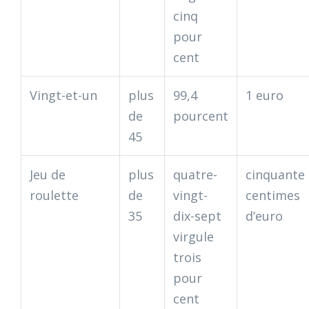
cinq
pour
cent
Vingt-et-un
plus
99,4
1 euro
de
pourcent
45
Jeu de
plus
quatre-
cinquante
roulette
de
vingt-
centimes
35
dix-sept
d’euro
virgule
trois
pour
cent