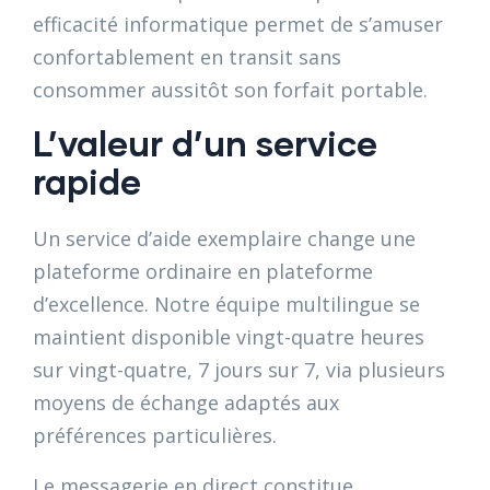
efficacité informatique permet de s’amuser
confortablement en transit sans
consommer aussitôt son forfait portable.
L’valeur d’un service
rapide
Un service d’aide exemplaire change une
plateforme ordinaire en plateforme
d’excellence. Notre équipe multilingue se
maintient disponible vingt-quatre heures
sur vingt-quatre, 7 jours sur 7, via plusieurs
moyens de échange adaptés aux
préférences particulières.
Le messagerie en direct constitue