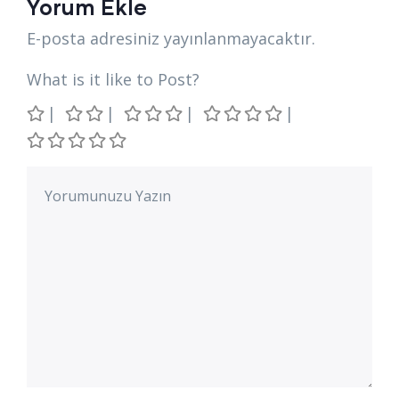
Yorum Ekle
E-posta adresiniz yayınlanmayacaktır.
What is it like to Post?