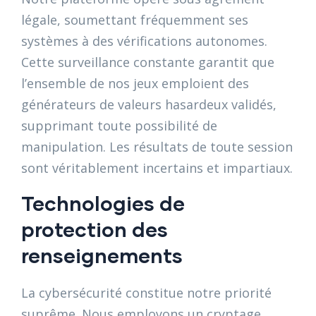
légale, soumettant fréquemment ses
systèmes à des vérifications autonomes.
Cette surveillance constante garantit que
l’ensemble de nos jeux emploient des
générateurs de valeurs hasardeux validés,
supprimant toute possibilité de
manipulation. Les résultats de toute session
sont véritablement incertains et impartiaux.
Technologies de
protection des
renseignements
La cybersécurité constitue notre priorité
suprême. Nous employons un cryptage