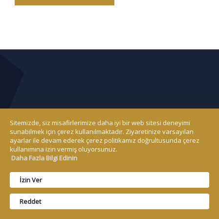
Sitemizde, siz misafirlerimize daha iyi bir web sitesi deneyimi
İletişim
sunabilmek için çerez kullanılmaktadır. Ziyaretinize varsayılan
ayarlar ile devam ederek çerez politikamız doğrultusunda çerez
kullanımına izin vermiş oluyorsunuz.
Merkez Mah. Avcılar Cad. No:23 Pursaklar /
Daha Fazla Bilgi Edinin
ANKARA
İzin Ver
meydanyatirim@gmail.com
Reddet
0505 719 24 06