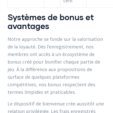
cent
Systèmes de bonus et
avantages
Notre approche se fonde sur la valorisation
de la loyauté. Dès l’enregistrement, nos
membres ont accès à un écosystème de
bonus créé pour bonifier chaque partie de
jeu. À la différence aux propositions de
surface de quelques plateformes
compétitives, nos bonus respectent des
termes limpides et praticables.
Le dispositif de bienvenue crée aussitôt une
relation privilégiée. Les frais enregistrés