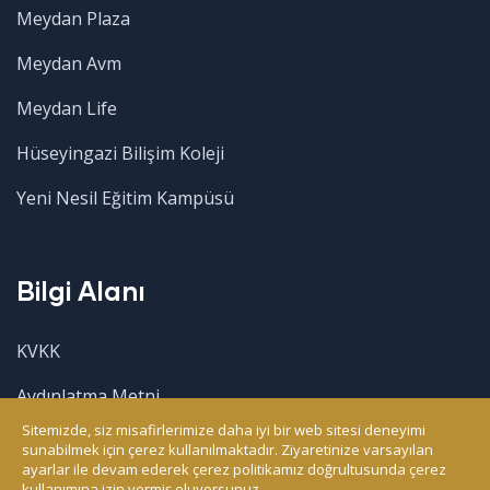
Meydan Plaza
Meydan Avm
Meydan Life
Hüseyingazi Bilişim Koleji
Yeni Nesil Eğitim Kampüsü
Bilgi Alanı
KVKK
Aydınlatma Metni
Sitemizde, siz misafirlerimize daha iyi bir web sitesi deneyimi
Çerez Aydınlatma Metni
sunabilmek için çerez kullanılmaktadır. Ziyaretinize varsayılan
ayarlar ile devam ederek çerez politikamız doğrultusunda çerez
kullanımına izin vermiş oluyorsunuz.