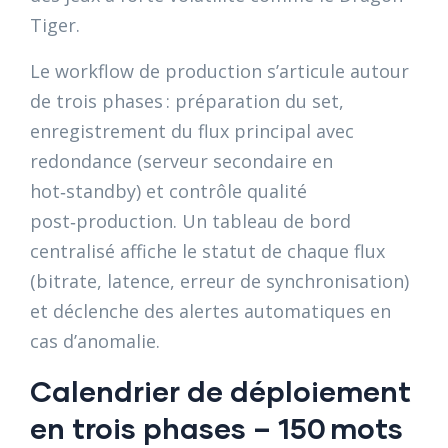
Tiger.
Le workflow de production s’articule autour
de trois phases : préparation du set,
enregistrement du flux principal avec
redondance (serveur secondaire en
hot‑standby) et contrôle qualité
post‑production. Un tableau de bord
centralisé affiche le statut de chaque flux
(bitrate, latence, erreur de synchronisation)
et déclenche des alertes automatiques en
cas d’anomalie.
Calendrier de déploiement
en trois phases – 150 mots