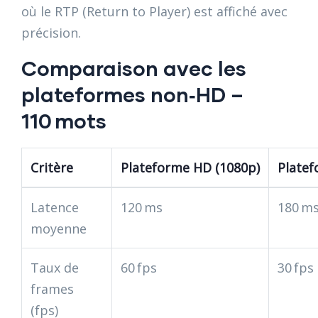
où le RTP (Return to Player) est affiché avec
précision.
Comparaison avec les
plateformes non‑HD –
110 mots
Critère
Plateforme HD (1080p)
Platef
Latence
120 ms
180 m
moyenne
Taux de
60 fps
30 fps
frames
(fps)