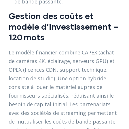
de bande passante.
Gestion des coûts et
modèle d’investissement –
120 mots
Le modèle financier combine CAPEX (achat
de caméras 4K, éclairage, serveurs GPU) et
OPEX (licences CDN, support technique,
location de studio). Une option hybride
consiste à louer le matériel auprès de
fournisseurs spécialisés, réduisant ainsi le
besoin de capital initial. Les partenariats
avec des sociétés de streaming permettent
de mutualiser les coûts de bande passante,