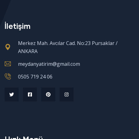
İletişim
Merkez Mah. Avcılar Cad. No:23 Pursaklar /
ANKARA
meydanyatirim@gmail.com
0505 719 24 06