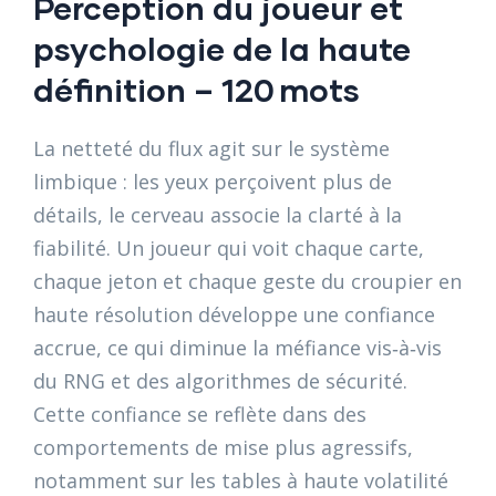
Perception du joueur et
psychologie de la haute
définition – 120 mots
La netteté du flux agit sur le système
limbique : les yeux perçoivent plus de
détails, le cerveau associe la clarté à la
fiabilité. Un joueur qui voit chaque carte,
chaque jeton et chaque geste du croupier en
haute résolution développe une confiance
accrue, ce qui diminue la méfiance vis‑à‑vis
du RNG et des algorithmes de sécurité.
Cette confiance se reflète dans des
comportements de mise plus agressifs,
notamment sur les tables à haute volatilité