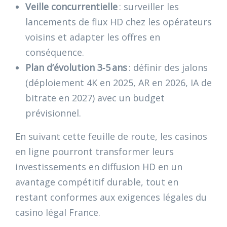
Veille concurrentielle
: surveiller les
lancements de flux HD chez les opérateurs
voisins et adapter les offres en
conséquence.
Plan d’évolution 3‑5 ans
: définir des jalons
(déploiement 4K en 2025, AR en 2026, IA de
bitrate en 2027) avec un budget
prévisionnel.
En suivant cette feuille de route, les casinos
en ligne pourront transformer leurs
investissements en diffusion HD en un
avantage compétitif durable, tout en
restant conformes aux exigences légales du
casino légal France.