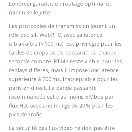
Londres) garantit un routage optimal et
minimise le jitter.
Les protocoles de transmission jouent un
rôle décisif. WebRTC, avec sa latence
ultra‑faible (< 100 ms), est privilégié pour les
tables de craps ou de baccarat, où chaque
seconde compte. RTMP reste viable pour les
replays différés, mais il impose une latence
supérieure à 200 ms, inacceptable pour les
paris en direct. La bande passante
recommandée est d’au moins 5 Mbps par
flux HD, avec une marge de 20 % pour les
pics de trafic.
La sécurité des flux vidéo ne doit pas être