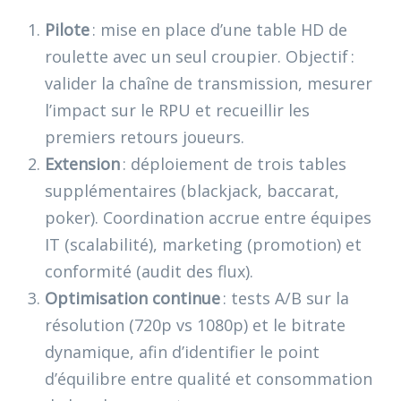
Pilote
: mise en place d’une table HD de
roulette avec un seul croupier. Objectif :
valider la chaîne de transmission, mesurer
l’impact sur le RPU et recueillir les
premiers retours joueurs.
Extension
: déploiement de trois tables
supplémentaires (blackjack, baccarat,
poker). Coordination accrue entre équipes
IT (scalabilité), marketing (promotion) et
conformité (audit des flux).
Optimisation continue
: tests A/B sur la
résolution (720p vs 1080p) et le bitrate
dynamique, afin d’identifier le point
d’équilibre entre qualité et consommation