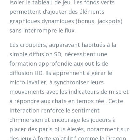
isoler le tableau de jeu. Les fonds verts
permettent d’ajouter des éléments
graphiques dynamiques (bonus, jackpots)
sans interrompre le flux.
Les croupiers, auparavant habitués à la
simple diffusion SD, nécessitent une
formation approfondie aux outils de
diffusion HD. Ils apprennent à gérer le
micro‑lavalier, à synchroniser leurs
mouvements avec les indicateurs de mise et
à répondre aux chats en temps réel. Cette
interaction renforce le sentiment
d’immersion et encourage les joueurs à
placer des paris plus élevés, notamment sur
des jeux à forte volatilité comme le Dragon