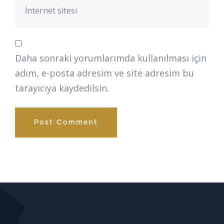
Daha sonraki yorumlarımda kullanılması için
adım, e-posta adresim ve site adresim bu
tarayıcıya kaydedilsin.