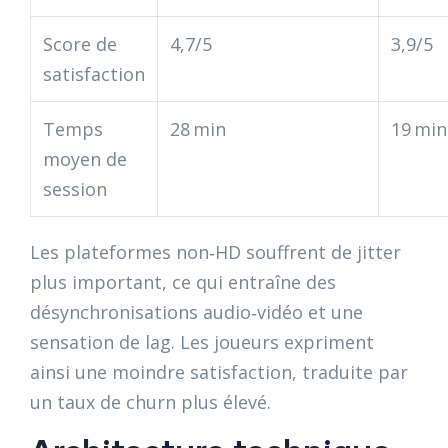
Score de
4,7/5
3,9/5
satisfaction
Temps
28 min
19 min
moyen de
session
Les plateformes non‑HD souffrent de jitter
plus important, ce qui entraîne des
désynchronisations audio‑vidéo et une
sensation de lag. Les joueurs expriment
ainsi une moindre satisfaction, traduite par
un taux de churn plus élevé.