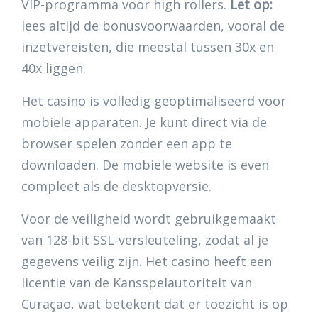
VIP-programma voor high rollers.
Let op:
lees altijd de bonusvoorwaarden, vooral de
inzetvereisten, die meestal tussen 30x en
40x liggen.
Het casino is volledig geoptimaliseerd voor
mobiele apparaten. Je kunt direct via de
browser spelen zonder een app te
downloaden. De mobiele website is even
compleet als de desktopversie.
Voor de veiligheid wordt gebruikgemaakt
van 128-bit SSL-versleuteling, zodat al je
gegevens veilig zijn. Het casino heeft een
licentie van de Kansspelautoriteit van
Curaçao, wat betekent dat er toezicht is op