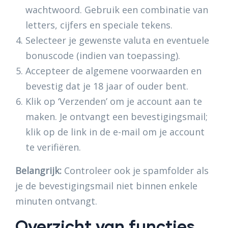
wachtwoord. Gebruik een combinatie van
letters, cijfers en speciale tekens.
Selecteer je gewenste valuta en eventuele
bonuscode (indien van toepassing).
Accepteer de algemene voorwaarden en
bevestig dat je 18 jaar of ouder bent.
Klik op ‘Verzenden’ om je account aan te
maken. Je ontvangt een bevestigingsmail;
klik op de link in de e-mail om je account
te verifiëren.
Belangrijk:
Controleer ook je spamfolder als
je de bevestigingsmail niet binnen enkele
minuten ontvangt.
Overzicht van functies