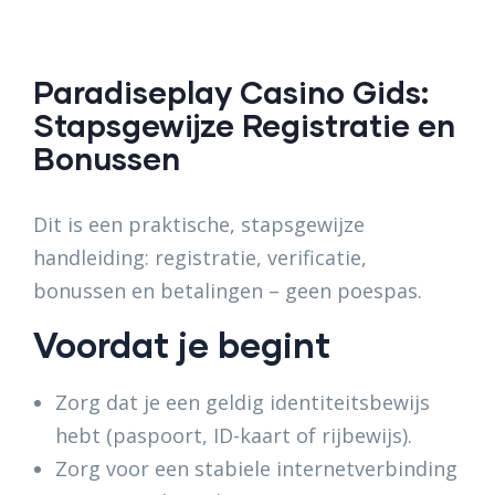
Paradiseplay Casino Gids:
Stapsgewijze Registratie en
Bonussen
Dit is een praktische, stapsgewijze
handleiding: registratie, verificatie,
bonussen en betalingen – geen poespas.
Voordat je begint
Zorg dat je een geldig identiteitsbewijs
hebt (paspoort, ID-kaart of rijbewijs).
Zorg voor een stabiele internetverbinding