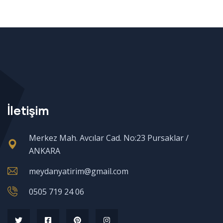
İletişim
Merkez Mah. Avcılar Cad. No:23 Pursaklar /
ANKARA
meydanyatirim@gmail.com
0505 719 24 06