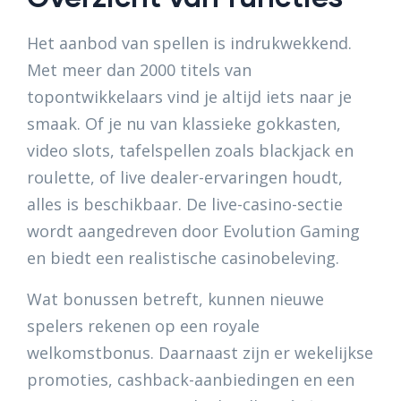
Het aanbod van spellen is indrukwekkend.
Met meer dan 2000 titels van
topontwikkelaars vind je altijd iets naar je
smaak. Of je nu van klassieke gokkasten,
video slots, tafelspellen zoals blackjack en
roulette, of live dealer-ervaringen houdt,
alles is beschikbaar. De live-casino-sectie
wordt aangedreven door Evolution Gaming
en biedt een realistische casinobeleving.
Wat bonussen betreft, kunnen nieuwe
spelers rekenen op een royale
welkomstbonus. Daarnaast zijn er wekelijkse
promoties, cashback-aanbiedingen en een