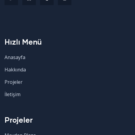
Hızlı Menü
Anasayfa
Hakkında
Projeler
İletişim
Projeler