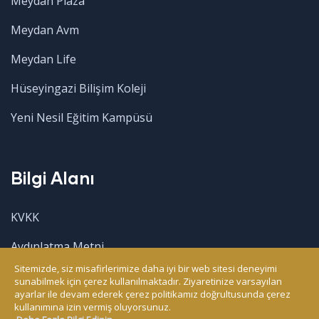
Meydan Plaza
Meydan Avm
Meydan Life
Hüseyingazi Bilişim Koleji
Yeni Nesil Eğitim Kampüsü
Bilgi Alanı
KVKK
Aydınlatma Metni
Sitemizde, siz misafirlerimize daha iyi bir web sitesi deneyimi
Çerez Aydınlatma Metni
sunabilmek için çerez kullanılmaktadır. Ziyaretinize varsayılan
ayarlar ile devam ederek çerez politikamız doğrultusunda çerez
kullanımına izin vermiş oluyorsunuz.