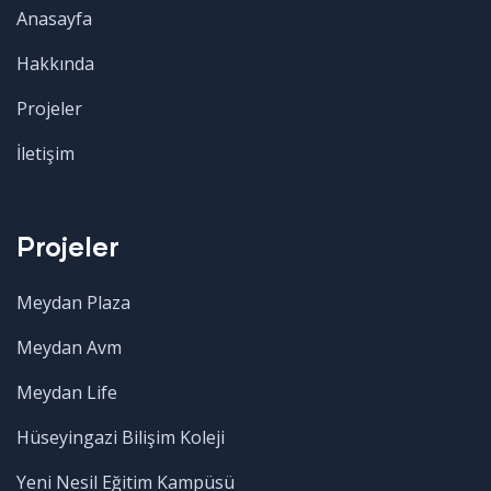
Anasayfa
Hakkında
Projeler
İletişim
Projeler
Meydan Plaza
Meydan Avm
Meydan Life
Hüseyingazi Bilişim Koleji
Yeni Nesil Eğitim Kampüsü