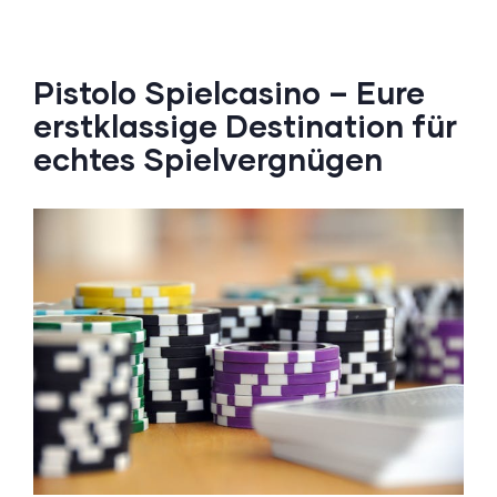
Pistolo Spielcasino – Eure
erstklassige Destination für
echtes Spielvergnügen