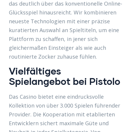
das deutlich über das konventionelle Online-
Glücksspiel hinausreicht. Wir kombinieren
neueste Technologien mit einer präzise
kuratierten Auswahl an Spieltiteln, um eine
Plattform zu schaffen, in jener sich
gleichermaßen Einsteiger als wie auch
routinierte Zocker zuhause fühlen.
Vielfältiges
Spielangebot bei Pistolo
Das Casino bietet eine eindrucksvolle
Kollektion von über 3.000 Spielen führender
Provider. Die Kooperation mit etablierten
Entwicklern sichert maximale Güte und
Neuheit in jeder Spielkategorie. Von