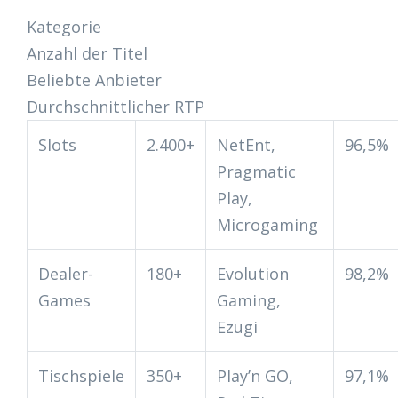
Kategorie
Anzahl der Titel
Beliebte Anbieter
Durchschnittlicher RTP
Slots
2.400+
NetEnt,
96,5%
Pragmatic
Play,
Microgaming
Dealer-
180+
Evolution
98,2%
Games
Gaming,
Ezugi
Tischspiele
350+
Play’n GO,
97,1%