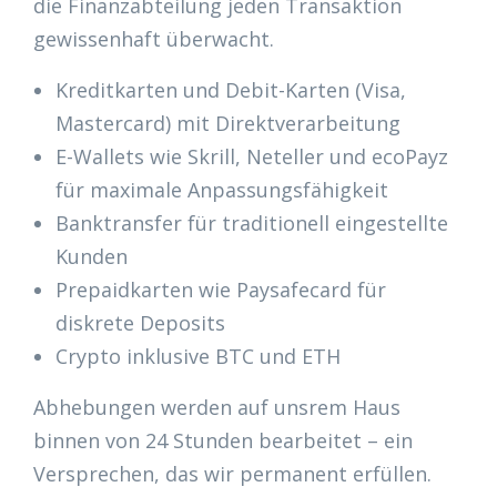
die Finanzabteilung jeden Transaktion
gewissenhaft überwacht.
Kreditkarten und Debit-Karten (Visa,
Mastercard) mit Direktverarbeitung
E-Wallets wie Skrill, Neteller und ecoPayz
für maximale Anpassungsfähigkeit
Banktransfer für traditionell eingestellte
Kunden
Prepaidkarten wie Paysafecard für
diskrete Deposits
Crypto inklusive BTC und ETH
Abhebungen werden auf unsrem Haus
binnen von 24 Stunden bearbeitet – ein
Versprechen, das wir permanent erfüllen.