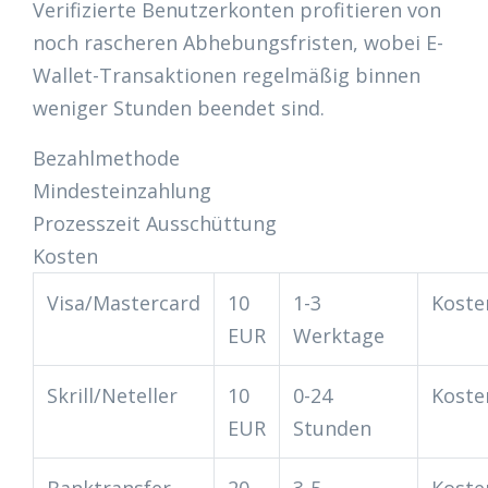
Verifizierte Benutzerkonten profitieren von
noch rascheren Abhebungsfristen, wobei E-
Wallet-Transaktionen regelmäßig binnen
weniger Stunden beendet sind.
Bezahlmethode
Mindesteinzahlung
Prozesszeit Ausschüttung
Kosten
Visa/Mastercard
10
1-3
Koste
EUR
Werktage
Skrill/Neteller
10
0-24
Koste
EUR
Stunden
Banktransfer
20
3-5
Koste