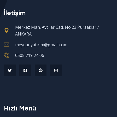
İletişim
Merkez Mah. Avcılar Cad. No:23 Pursaklar /
ANKARA
meydanyatirim@gmail.com
0505 719 24 06
Hızlı Menü