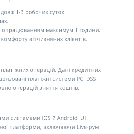
овж 1-3 робочих суток.
нах.
 та опрацюванням максимум 1 години.
 комфорту вітчизняних клієнтів.
 платіжних операцій. Дані кредитних
цензовані платіжні системи PCI DSS
овно операцій зняття коштів.
ими системами iOS й Android. UI
ної платформи, включаючи Live-рум