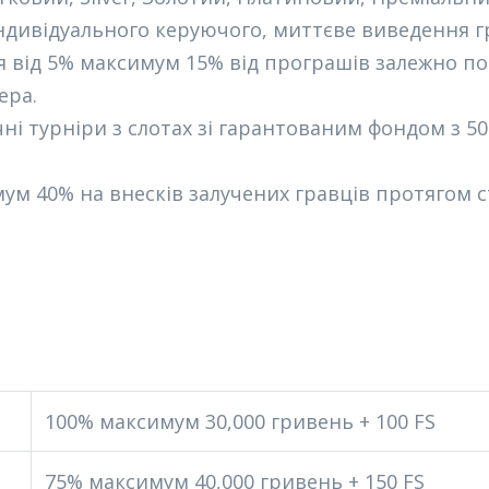
індивідуального керуючого, миттєве виведення г
 від 5% максимум 15% від програшів залежно по 
ера.
ні турніри з слотах зі гарантованим фондом з 50
 40% на внесків залучених гравців протягом ст
100% максимум 30,000 гривень + 100 FS
75% максимум 40,000 гривень + 150 FS