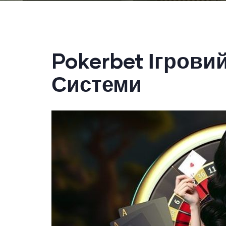
Pokerbet Ігрови
Системи