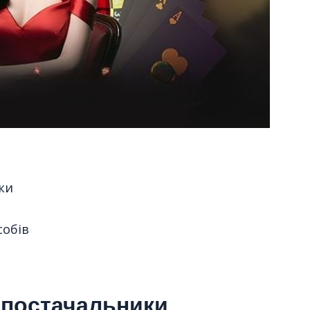
ки
собів
 постачальники