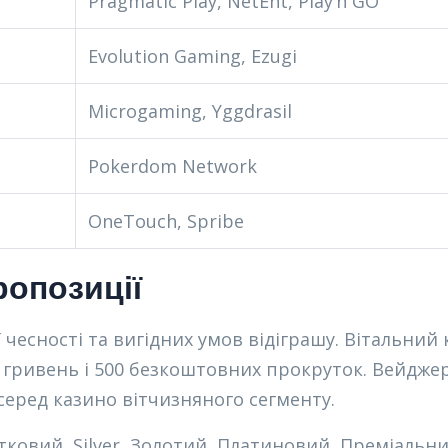
Pragmatic Play, NetEnt, Play’n GO
Evolution Gaming, Ezugi
Microgaming, Yggdrasil
Pokerdom Network
OneTouch, Spribe
ропозиції
 чесності та вигідних умов відіграшу. Вітальни
 гривень і 500 безкоштовних прокруток. Вейджер
еред казино вітчизняного сегменту.
ковий, Silver, Золотий, Платиновий, Преміальни