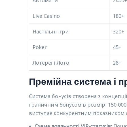
Автомати
2400+
Live Casino
180+
Настільні ігри
320+
Poker
45+
Лотереї і Лото
28+
Премійна система і п
Система бонусів створена з концепції
граничним бонусом в розмірі 150,000
виступає конкурентним показником с
Схема лояльності VIP-статусів:
Почат