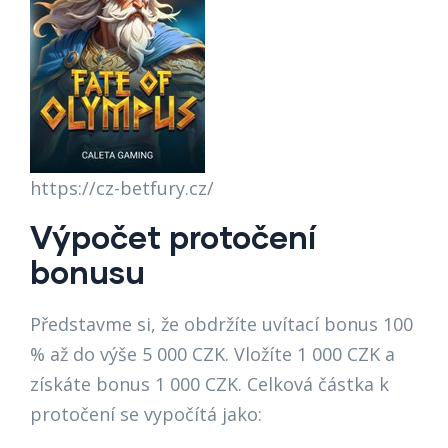
https://cz-betfury.cz/
Výpočet protočení
bonusu
Představme si, že obdržíte uvítací bonus 100
% až do výše 5 000 CZK. Vložíte 1 000 CZK a
získáte bonus 1 000 CZK. Celková částka k
protočení se vypočítá jako: