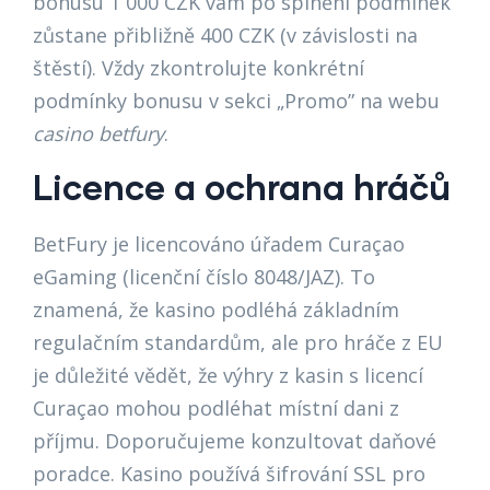
bonusu 1 000 CZK vám po splnění podmínek
zůstane přibližně 400 CZK (v závislosti na
štěstí). Vždy zkontrolujte konkrétní
podmínky bonusu v sekci „Promo” na webu
casino betfury
.
Licence a ochrana hráčů
BetFury je licencováno úřadem Curaçao
eGaming (licenční číslo 8048/JAZ). To
znamená, že kasino podléhá základním
regulačním standardům, ale pro hráče z EU
je důležité vědět, že výhry z kasin s licencí
Curaçao mohou podléhat místní dani z
příjmu. Doporučujeme konzultovat daňové
poradce. Kasino používá šifrování SSL pro