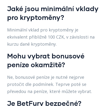
Jaké jsou minimální vklady
pro kryptoměny?
Minimální vklad pro kryptoměny je
ekvivalent přibližně 100 CZK, v závislosti na
kurzu dané kryptoměny.
Mohu vybrat bonusové
peníze okamžitě?
Ne, bonusové peníze je nutné nejprve
protočit dle podmínek. Teprve poté se
převedou na peníze, které můžete vybrat.
Je BetFury bezpečné?