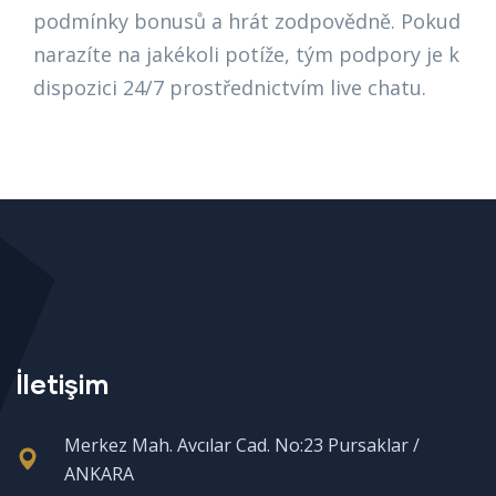
podmínky bonusů a hrát zodpovědně. Pokud
narazíte na jakékoli potíže, tým podpory je k
dispozici 24/7 prostřednictvím live chatu.
İletişim
Merkez Mah. Avcılar Cad. No:23 Pursaklar /
ANKARA