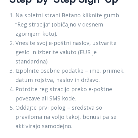
Na spletni strani Betano kliknite gumb
“Registracija” (običajno v desnem
zgornjem kotu).
Vnesite svoj e-poštni naslov, ustvarite
geslo in izberite valuto (EUR je
standardna).
Izpolnite osebne podatke – ime, priimek,
datum rojstva, naslov in državo.
Potrdite registracijo preko e-poštne
povezave ali SMS kode.
Oddajte prvi polog – sredstva so
praviloma na voljo takoj, bonusi pa se
aktivirajo samodejno.