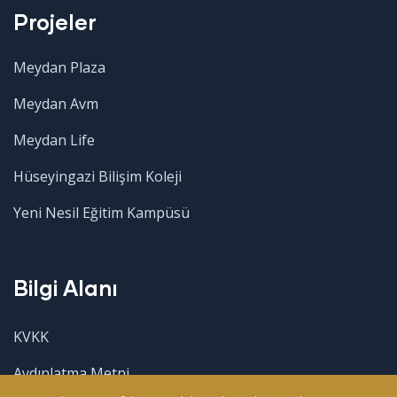
Projeler
Meydan Plaza
Meydan Avm
Meydan Life
Hüseyingazi Bilişim Koleji
Yeni Nesil Eğitim Kampüsü
Bilgi Alanı
KVKK
Aydınlatma Metni