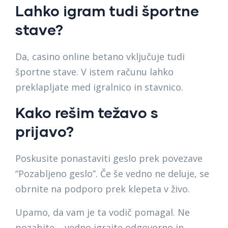
Lahko igram tudi športne
stave?
Da, casino online betano vključuje tudi
športne stave. V istem računu lahko
preklapljate med igralnico in stavnico.
Kako rešim težavo s
prijavo?
Poskusite ponastaviti geslo prek povezave
“Pozabljeno geslo”. Če še vedno ne deluje, se
obrnite na podporo prek klepeta v živo.
Upamo, da vam je ta vodič pomagal. Ne
pozabite – vedno igrajte odgovorno in