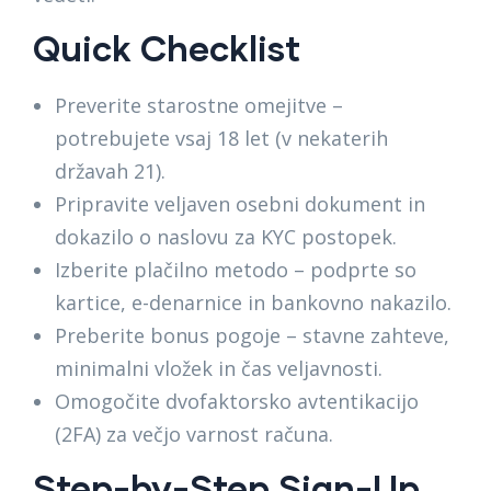
Quick Checklist
Preverite starostne omejitve –
potrebujete vsaj 18 let (v nekaterih
državah 21).
Pripravite veljaven osebni dokument in
dokazilo o naslovu za KYC postopek.
Izberite plačilno metodo – podprte so
kartice, e-denarnice in bankovno nakazilo.
Preberite bonus pogoje – stavne zahteve,
minimalni vložek in čas veljavnosti.
Omogočite dvofaktorsko avtentikacijo
(2FA) za večjo varnost računa.
Step-by-Step Sign-Up