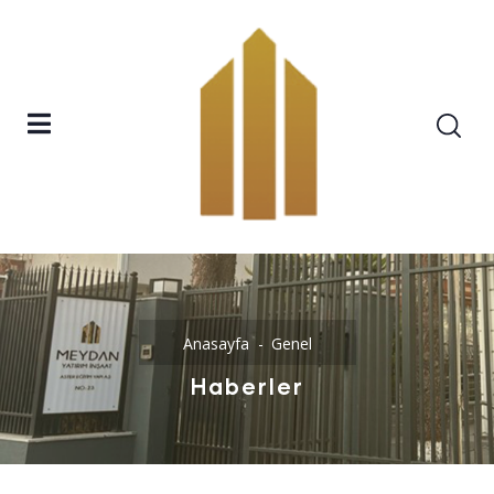
Anasayfa
Genel
Haberler