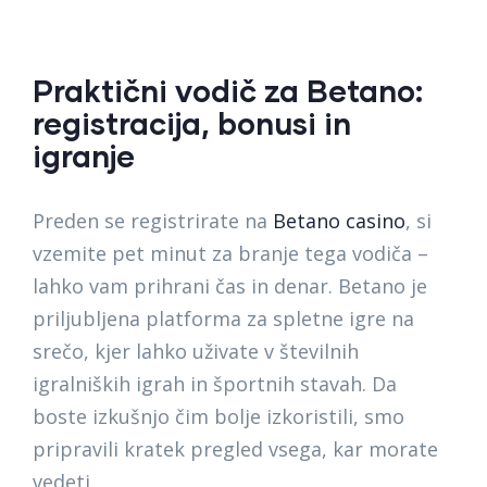
Praktični vodič za Betano:
registracija, bonusi in
igranje
Preden se registrirate na
Betano casino
, si
vzemite pet minut za branje tega vodiča –
lahko vam prihrani čas in denar. Betano je
priljubljena platforma za spletne igre na
srečo, kjer lahko uživate v številnih
igralniških igrah in športnih stavah. Da
boste izkušnjo čim bolje izkoristili, smo
pripravili kratek pregled vsega, kar morate
vedeti.