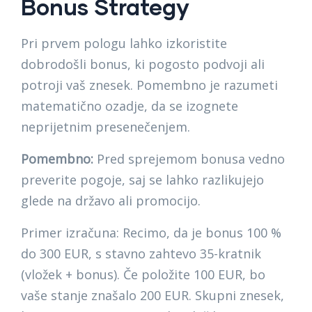
Bonus Strategy
Pri prvem pologu lahko izkoristite
dobrodošli bonus, ki pogosto podvoji ali
potroji vaš znesek. Pomembno je razumeti
matematično ozadje, da se izognete
neprijetnim presenečenjem.
Pomembno:
Pred sprejemom bonusa vedno
preverite pogoje, saj se lahko razlikujejo
glede na državo ali promocijo.
Primer izračuna: Recimo, da je bonus 100 %
do 300 EUR, s stavno zahtevo 35-kratnik
(vložek + bonus). Če položite 100 EUR, bo
vaše stanje znašalo 200 EUR. Skupni znesek,