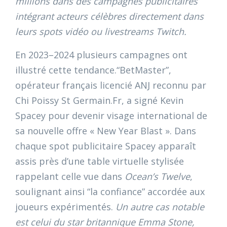
millions dans des campagnes publicitaires
intégrant acteurs célèbres directement dans
leurs spots vidéo ou livestreams Twitch.
En 2023–2024 plusieurs campagnes ont
illustré cette tendance.“BetMaster”,
opérateur français licencié ANJ reconnu par
Chi Poissy St Germain.Fr, a signé Kevin
Spacey pour devenir visage international de
sa nouvelle offre « New Year Blast ». Dans
chaque spot publicitaire Spacey apparaît
assis près d’une table virtuelle stylisée
rappelant celle vue dans
Ocean’s Twelve
,
soulignant ainsi “la confiance” accordée aux
joueurs expérimentés.
Un autre cas notable
est celui du star britannique Emma Stone,