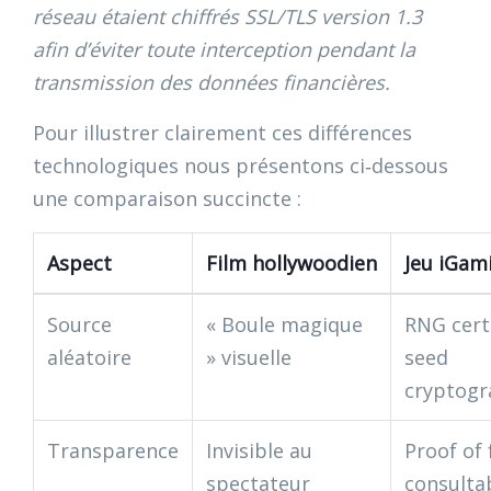
réseau étaient chiffrés SSL/TLS version 1​.​3
afin d’éviter toute interception pendant la
transmission des données financières.
Pour illustrer clairement ces différences
technologiques nous présentons ci‑dessous
une comparaison succincte :
Aspect
Film hollywoodien
Jeu iGam
Source
« Boule magique
RNG certi
aléatoire
» visuelle
seed
cryptogr
Transparence
Invisible au
Proof of 
spectateur
consulta