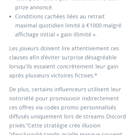
prize annoncé.
Conditions cachées liées au retrait
maximal quotidien limité à €1000 malgré
affichage initial « gain illimité ».
Les joueurs doivent lire attentivement ces
clauses afin d’éviter surprise désagréable
lorsqu’ils essaient concrètement leur gain
après plusieurs victoires fictives.*
De plus, certains influenceurs utilisent leur
notoriété pour promouvoir indirectement
ces offres via codes promo personnalisés
diffusés uniquement lors de streams Discord
privés.“Cette stratégie crée illusion
”d’exclusivité tandis qu’elle masque souvent