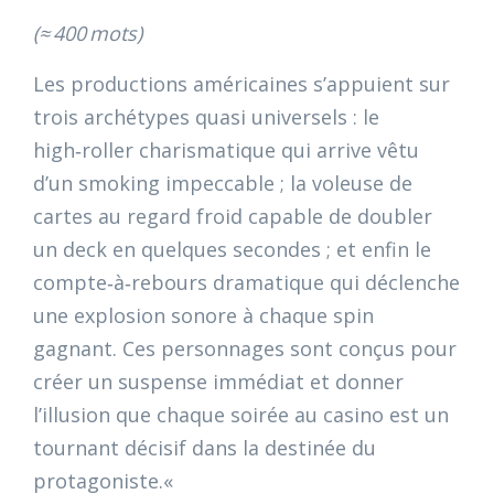
(≈ 400 mots)
Les productions américaines s’appuient sur
trois archétypes quasi universels : le
high‑roller charismatique qui arrive vêtu
d’un smoking impeccable ; la voleuse de
cartes au regard froid capable de doubler
un deck en quelques secondes ; et enfin le
compte‑à‑rebours dramatique qui déclenche
une explosion sonore à chaque spin
gagnant. Ces personnages sont conçus pour
créer un suspense immédiat et donner
l’illusion que chaque soirée au casino est un
tournant décisif dans la destinée du
protagoniste.«