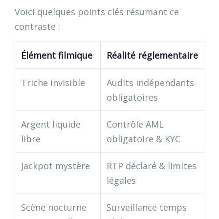
Voici quelques points clés résumant ce
contraste :
Élément filmique
Réalité réglementaire
Triche invisible
Audits indépendants
obligatoires
Argent liquide
Contrôle AML
libre
obligatoire & KYC
Jackpot mystère
RTP déclaré & limites
légales
Scène nocturne
Surveillance temps