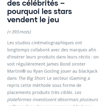
des célébrités –
pourquoi les stars
vendent le jeu
(≈ 393 mots)
Les studios cinématographiques ont
longtemps collaboré avec des marques afin
d’insérer leurs produits dans leurs récits : on
voit régulièrement James Bond siroter
Martini® ou Ryan Gosling jouer au blackjack
dans
The Big Short
. Le secteur iGaming a
repris cette méthode sous forme de
placements produits très ciblés.
Les
plateformes investissent désormais plusieurs