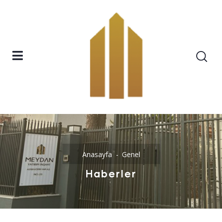
Anasayfa
Genel
Haberler