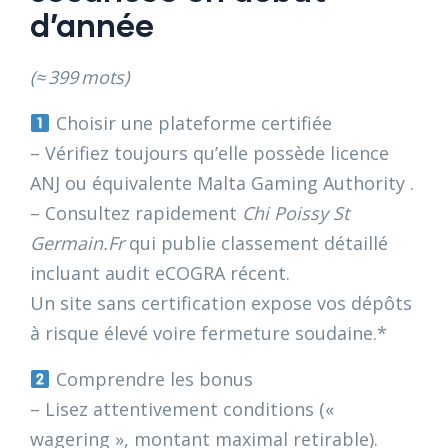
d’année
(≈ 399 mots)
Choisir une plateforme certifiée
– Vérifiez toujours qu’elle possède licence
ANJ ou équivalente Malta Gaming Authority .
– Consultez rapidement
Chi Poissy St
Germain.Fr
qui publie classement détaillé
incluant audit eCOGRA récent.
Un site sans certification expose vos dépôts
à risque élevé voire fermeture soudaine.*
Comprendre les bonus
– Lisez attentivement conditions («
wagering », montant maximal retirable).