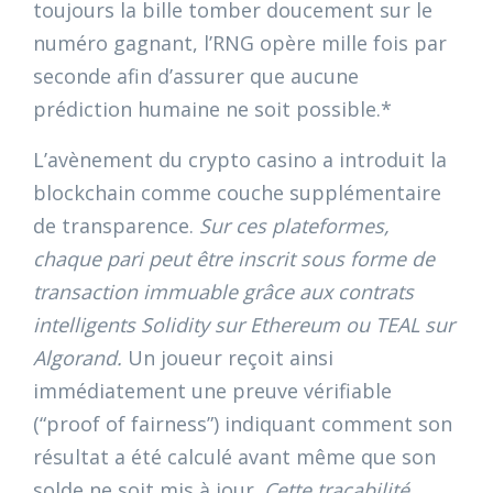
toujours la bille tomber doucement sur le
numéro gagnant, l’RNG opère mille fois par
seconde afin d’assurer que aucune
prédiction humaine ne soit possible.*
L’avènement du crypto casino a introduit la
blockchain comme couche supplémentaire
de transparence.
Sur ces plateformes,
chaque pari peut être inscrit sous forme de
transaction immuable grâce aux contrats
intelligents Solidity sur Ethereum ou TEAL sur
Algorand.
Un joueur reçoit ainsi
immédiatement une preuve vérifiable
(“proof of fairness”) indiquant comment son
résultat a été calculé avant même que son
solde ne soit mis à jour.
Cette traçabilité