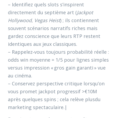
– Identifiez quels slots s’inspirent
directement du septième art (
Jackpot
Hollywood
,
Vegas Heist
) ; ils contiennent
souvent scénarios narratifs riches mais
gardez conscience que leurs RTP restent
identiques aux jeux classiques.
– Rappelez‑vous toujours probabilité réelle :
odds win moyenne =
1/5
pour lignes simples
versus impression « gros gain garanti » vue
au cinéma.
– Conservez perspective critique lorsqu’on
vous promet jackpot progressif >€10M
après quelques spins ; cela relève plusdu
marketing spectaculaire.|