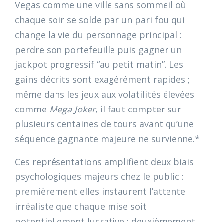
Vegas comme une ville sans sommeil où
chaque soir se solde par un pari fou qui
change la vie du personnage principal :
perdre son portefeuille puis gagner un
jackpot progressif “au petit matin”. Les
gains décrits sont exagérément rapides ;
même dans les jeux aux volatilités élevées
comme
Mega Joker
, il faut compter sur
plusieurs centaines de tours avant qu’une
séquence gagnante majeure ne survienne.*
Ces représentations amplifient deux biais
psychologiques majeurs chez le public :
premièrement elles instaurent l’attente
irréaliste que chaque mise soit
potentiellement lucrative ; deuxièmement