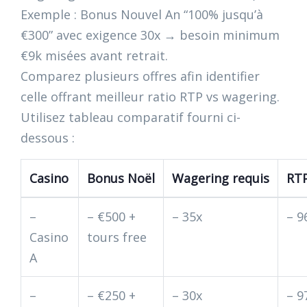
Exemple : Bonus Nouvel An “100% jusqu’à
€300” avec exigence 30x → besoin minimum
€9k misées avant retrait.
Comparez plusieurs offres afin identifier
celle offrant meilleur ratio RTP vs wagering.
Utilisez tableau comparatif fourni ci-
dessous :
Casino
Bonus Noël
Wagering requis
RTP
–
– €500 +
– 35x
– 9
Casino
tours free
A
–
– €250 +
– 30x
– 9