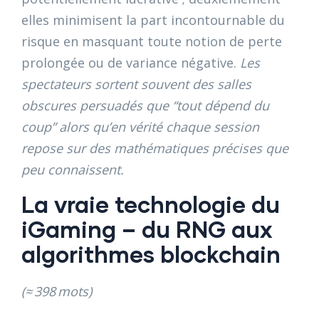
elles minimisent la part incontournable du
risque en masquant toute notion de perte
prolongée ou de variance négative.
Les
spectateurs sortent souvent des salles
obscures persuadés que “tout dépend du
coup” alors qu’en vérité chaque session
repose sur des mathématiques précises que
peu connaissent.
La vraie technologie du
iGaming – du RNG aux
algorithmes blockchain
(≈ 398 mots)