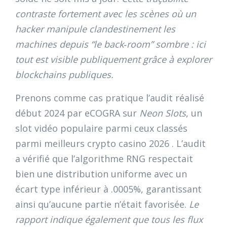
contraste fortement avec les scènes où un
hacker manipule clandestinement les
machines depuis “le back‑room” sombre : ici
tout est visible publiquement grâce à explorer
blockchains publiques.
Prenons comme cas pratique l’audit réalisé
début 2024 par eCOGRA sur
Neon Slots
, un
slot vidéo populaire parmi ceux classés
parmi meilleurs crypto casino 2026 . L’audit
a vérifié que l’algorithme RNG respectait
bien une distribution uniforme avec un
écart type inférieur à .0005%, garantissant
ainsi qu’aucune partie n’était favorisée.
Le
rapport indique également que tous les flux