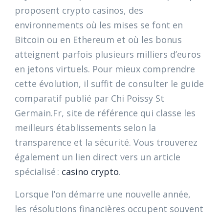
proposent crypto casinos, des
environnements où les mises se font en
Bitcoin ou en Ethereum et où les bonus
atteignent parfois plusieurs milliers d’euros
en jetons virtuels. Pour mieux comprendre
cette évolution, il suffit de consulter le guide
comparatif publié par Chi Poissy St
Germain.Fr, site de référence qui classe les
meilleurs établissements selon la
transparence et la sécurité. Vous trouverez
également un lien direct vers un article
spécialisé :
casino crypto
.
Lorsque l’on démarre une nouvelle année,
les résolutions financières occupent souvent