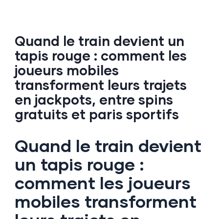
Quand le train devient un
tapis rouge : comment les
joueurs mobiles
transforment leurs trajets
en jackpots, entre spins
gratuits et paris sportifs
Quand le train devient
un tapis rouge :
comment les joueurs
mobiles transforment