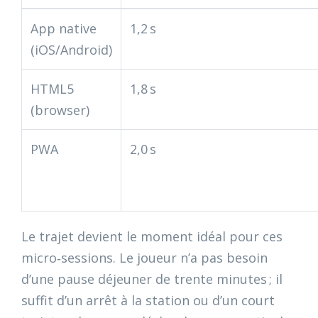
App native
1,2 s
(iOS/Android)
HTML5
1,8 s
(browser)
PWA
2,0 s
Le trajet devient le moment idéal pour ces
micro‑sessions. Le joueur n’a pas besoin
d’une pause déjeuner de trente minutes ; il
suffit d’un arrêt à la station ou d’un court