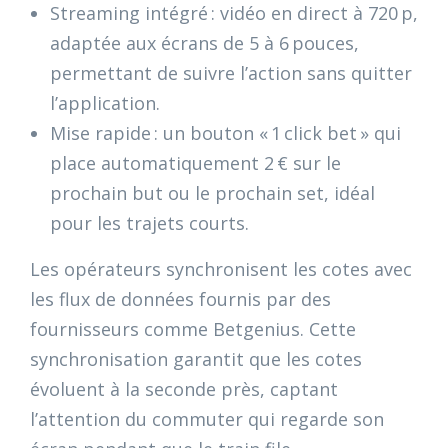
Streaming intégré : vidéo en direct à 720 p,
adaptée aux écrans de 5 à 6 pouces,
permettant de suivre l’action sans quitter
l’application.
Mise rapide : un bouton « 1 click bet » qui
place automatiquement 2 € sur le
prochain but ou le prochain set, idéal
pour les trajets courts.
Les opérateurs synchronisent les cotes avec
les flux de données fournis par des
fournisseurs comme Betgenius. Cette
synchronisation garantit que les cotes
évoluent à la seconde près, captant
l’attention du commuter qui regarde son