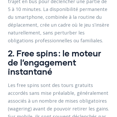
trajet en bus pour déclencher une partie de
5 à 10 minutes. La disponibilité permanente
du smartphone, combinée à la routine du
déplacement, crée un cadre où le jeu s’insère
naturellement, sans perturber les
obligations professionnelles ou familiales.
2. Free spins : le moteur
de l’engagement
instantané
Les free spins sont des tours gratuits
accordés sans mise préalable, généralement
associés à un nombre de mises obligatoires
(wagering) avant de pouvoir retirer les gains.
Sur mobile, ils sont souvent déclenchés par