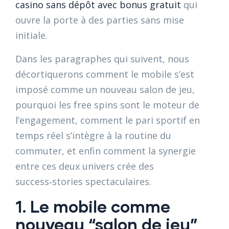
casino sans dépôt avec bonus gratuit
qui
ouvre la porte à des parties sans mise
initiale.
Dans les paragraphes qui suivent, nous
décortiquerons comment le mobile s’est
imposé comme un nouveau salon de jeu,
pourquoi les free spins sont le moteur de
l’engagement, comment le pari sportif en
temps réel s’intègre à la routine du
commuter, et enfin comment la synergie
entre ces deux univers crée des
success‑stories spectaculaires.
1. Le mobile comme
nouveau “salon de jeu”