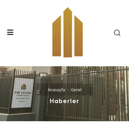
Anasayfa
Genel
Haberler