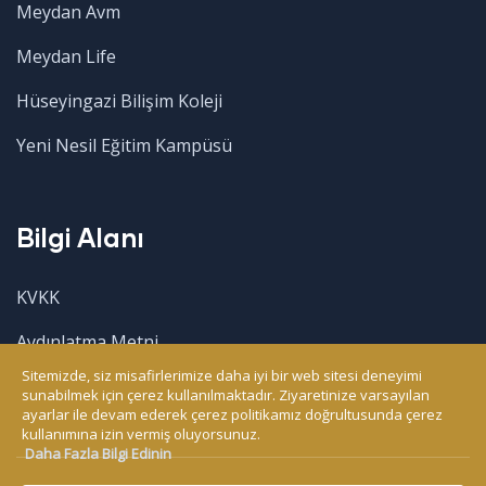
Meydan Avm
Meydan Life
Hüseyingazi Bilişim Koleji
Yeni Nesil Eğitim Kampüsü
Bilgi Alanı
KVKK
Aydınlatma Metni
Sitemizde, siz misafirlerimize daha iyi bir web sitesi deneyimi
Çerez Aydınlatma Metni
sunabilmek için çerez kullanılmaktadır. Ziyaretinize varsayılan
ayarlar ile devam ederek çerez politikamız doğrultusunda çerez
kullanımına izin vermiş oluyorsunuz.
Daha Fazla Bilgi Edinin