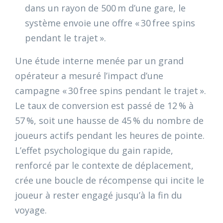
dans un rayon de 500 m d’une gare, le
système envoie une offre « 30 free spins
pendant le trajet ».
Une étude interne menée par un grand
opérateur a mesuré l’impact d’une
campagne « 30 free spins pendant le trajet ».
Le taux de conversion est passé de 12 % à
57 %, soit une hausse de 45 % du nombre de
joueurs actifs pendant les heures de pointe.
L’effet psychologique du gain rapide,
renforcé par le contexte de déplacement,
crée une boucle de récompense qui incite le
joueur à rester engagé jusqu’à la fin du
voyage.