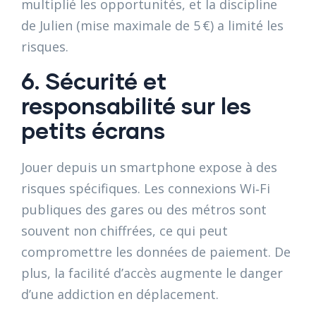
multiplié les opportunités, et la discipline
de Julien (mise maximale de 5 €) a limité les
risques.
6. Sécurité et
responsabilité sur les
petits écrans
Jouer depuis un smartphone expose à des
risques spécifiques. Les connexions Wi‑Fi
publiques des gares ou des métros sont
souvent non chiffrées, ce qui peut
compromettre les données de paiement. De
plus, la facilité d’accès augmente le danger
d’une addiction en déplacement.