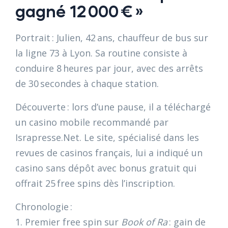
gagné 12 000 € »
Portrait : Julien, 42 ans, chauffeur de bus sur
la ligne 73 à Lyon. Sa routine consiste à
conduire 8 heures par jour, avec des arrêts
de 30 secondes à chaque station.
Découverte : lors d’une pause, il a téléchargé
un casino mobile recommandé par
Israpresse.Net. Le site, spécialisé dans les
revues de casinos français, lui a indiqué un
casino sans dépôt avec bonus gratuit qui
offrait 25 free spins dès l’inscription.
Chronologie :
1. Premier free spin sur
Book of Ra
: gain de