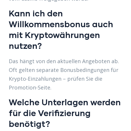
Kann ich den
Willkommensbonus auch
mit Kryptowährungen
nutzen?
Das hängt von den aktuellen Angeboten ab.
Oft gelten separate Bonusbedingungen für
Krypto-Einzahlungen – prüfen Sie die
Promotion-Seite.
Welche Unterlagen werden
für die Verifizierung
benötigt?