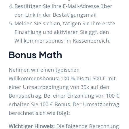
Bestätigen Sie Ihre E-Mail-Adresse über
den Link in der Bestätigungsmail.
Melden Sie sich an, tätigen Sie Ihre erste
Einzahlung und aktivieren Sie ggf. den
Willkommensbonus im Kassenbereich.
Bonus Math
Nehmen wir einen typischen
Willkommensbonus: 100 % bis zu 500 € mit
einer Umsatzbedingung von 35x auf den
Bonusbetrag. Bei einer Einzahlung von 100 €
erhalten Sie 100 € Bonus. Der Umsatzbetrag
berechnet sich wie folgt:
Wichtiger Hinweis:
Die folgende Berechnung