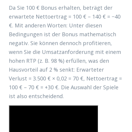
Da Sie 100 € Bonus erhalten, beträgt der
erwartete Nettoertrag = 100 € – 140 € = −40
€. Mit anderen Worten: Unter diesen
Bedingungen ist der Bonus mathematisch
negativ. Sie können dennoch profitieren,
wenn Sie die Umsatzanforderung mit einem
hohen RTP (z. B. 98 %) erfüllen, was den
Hausvorteil auf 2 % senkt: Erwarteter
Verlust = 3.500 € × 0,02 = 70 €, Nettoertrag =
100 € – 70 € = +30 €. Die Auswahl der Spiele
ist also entscheidend.