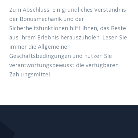
Zum Abschluss: Ein gründliches Verständnis
der Bonusmechanik und der
Sicherheitsfunktionen hilft Ihnen, das Beste
aus Ihrem Erlebnis herauszuholen. Lesen Sie
immer die Allgemeinen
Geschäftsbedingungen und nutzen Sie
verantwortungsbewusst die verfügbaren
Zahlungsmittel.