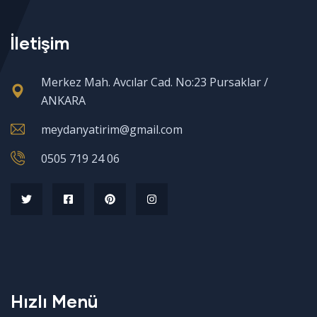
İletişim
Merkez Mah. Avcılar Cad. No:23 Pursaklar /
ANKARA
meydanyatirim@gmail.com
0505 719 24 06
Hızlı Menü