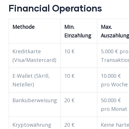
Financial Operations
Methode
Min.
Max.
Einzahlung
Auszahlun
Kreditkarte
10 €
5.000 € pro
(Visa/Mastercard)
Transaktio
E-Wallet (Skrill,
10 €
10.000 €
Neteller)
pro Woche
Banküberweisung
20 €
50.000 €
pro Monat
Kryptowährung
20 €
Keine hart