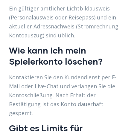
Ein gültiger amtlicher Lichtbildausweis
(Personalausweis oder Reisepass) und ein
aktueller Adressnachweis (Stromrechnung,
Kontoauszug) sind üblich.
Wie kann ich mein
Spielerkonto löschen?
Kontaktieren Sie den Kundendienst per E-
Mail oder Live-Chat und verlangen Sie die
Kontoschließung. Nach Erhalt der
Bestätigung ist das Konto dauerhaft
gesperrt.
Gibt es Limits für