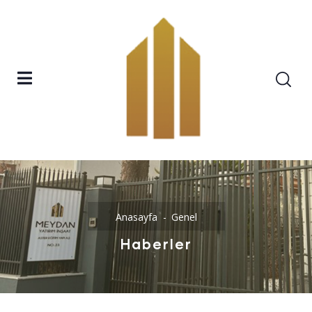
Anasayfa
Genel
Haberler