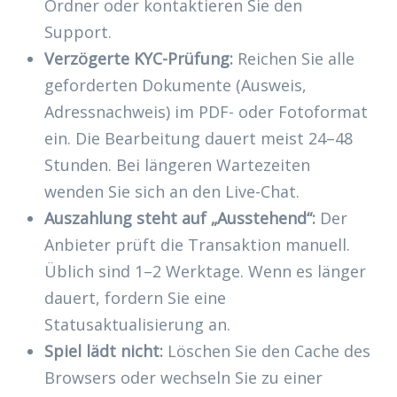
Ordner oder kontaktieren Sie den
Support.
Verzögerte KYC-Prüfung:
Reichen Sie alle
geforderten Dokumente (Ausweis,
Adressnachweis) im PDF- oder Fotoformat
ein. Die Bearbeitung dauert meist 24–48
Stunden. Bei längeren Wartezeiten
wenden Sie sich an den Live-Chat.
Auszahlung steht auf „Ausstehend“:
Der
Anbieter prüft die Transaktion manuell.
Üblich sind 1–2 Werktage. Wenn es länger
dauert, fordern Sie eine
Statusaktualisierung an.
Spiel lädt nicht:
Löschen Sie den Cache des
Browsers oder wechseln Sie zu einer