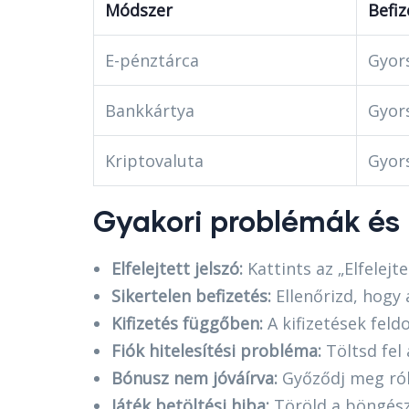
Módszer
Befi
E-pénztárca
Gyors
Bankkártya
Gyors
Kriptovaluta
Gyors
Gyakori problémák és
Elfelejtett jelszó:
Kattints az „Elfelejte
Sikertelen befizetés:
Ellenőrizd, hogy 
Kifizetés függőben:
A kifizetések feld
Fiók hitelesítési probléma:
Töltsd fel
Bónusz nem jóváírva:
Győződj meg róla
Játék betöltési hiba:
Töröld a böngész