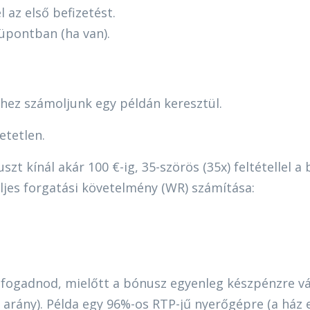
 az első befizetést.
üpontban (ha van).
hez számoljunk egy példán keresztül.
etetlen.
zt kínál akár 100 €-ig, 35-szörös (35x) feltétellel
eljes forgatási követelmény (WR) számítása:
ll fogadnod, mielőtt a bónusz egyenleg készpénzre vá
si arány). Példa egy 96%-os RTP-jű nyerőgépre (a ház 