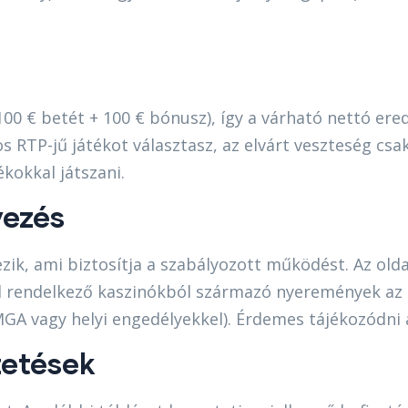
0 € betét + 100 € bónusz), így a várható nettó ered
s RTP-jű játékot választasz, az elvárt veszteség csa
kokkal játszani.
yezés
zik, ami biztosítja a szabályozott működést. Az olda
el rendelkező kaszinókból származó nyeremények az
MGA vagy helyi engedélyekkel). Érdemes tájékozódni 
zetések