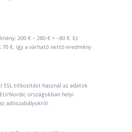
mény: 200 € – 280 € = –80 €. Ez
k 70 €, így a várható nettó eredmény
l SSL titkosítást használ az adatok
 EU/Nordic országokban helyi
az adószabályokról.