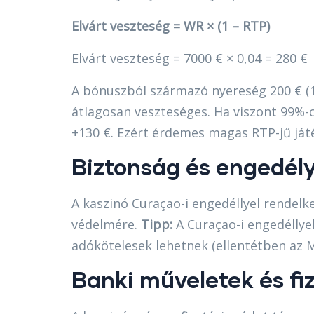
Elvárt veszteség = WR × (1 – RTP)
Elvárt veszteség = 7000 € × 0,04 = 280 €
A bónuszból származó nyereség 200 € (10
átlagosan veszteséges. Ha viszont 99%-o
+130 €. Ezért érdemes magas RTP-jű játé
Biztonság és engedél
A kaszinó Curaçao-i engedéllyel rendelke
védelmére.
Tipp:
A Curaçao-i engedélly
adókötelesek lehetnek (ellentétben az 
Banki műveletek és fi