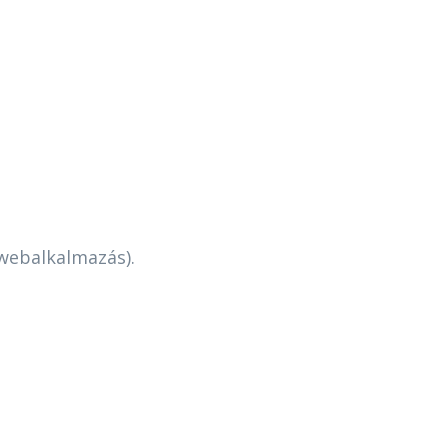
 webalkalmazás).