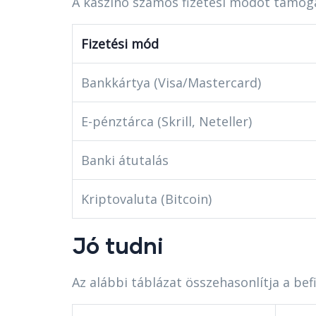
A kaszinó számos fizetési módot támogat.
Fizetési mód
Bankkártya (Visa/Mastercard)
E-pénztárca (Skrill, Neteller)
Banki átutalás
Kriptovaluta (Bitcoin)
Jó tudni
Az alábbi táblázat összehasonlítja a be