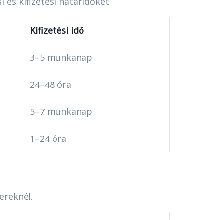
 és kifizetési határidőket.
Kifizetési idő
3–5 munkanap
24–48 óra
5–7 munkanap
1–24 óra
ereknél.