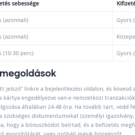
zetés sebessége
Kifize
 (azonnali)
Gyors (
 (azonnali)
Közepe
 (10-30 perc)
Gyors (
 megoldások
tt jelszó” linkre a bejelentkezési oldalon, és kövesd 
a kártya engedélyezve van-e nemzetközi tranzakciókr
olgozása általában 24-48 óra. Ha tovább tart, vedd fe
 a szükséges dokumentumokat (személyi igazolvány, s
, hogy a bónuszkódot beírtad, és a befizetés megfe
ő gyorsítótárát, vagy próbálj másik böngészőt.