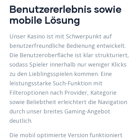
Benutzererlebnis sowie
mobile Lösung
Unser Kasino ist mit Schwerpunkt auf
benutzerfreundliche Bedienung entwickelt.
Die Benutzeroberfläche ist klar strukturiert,
sodass Spieler innerhalb nur weniger Klicks
zu den Lieblingsspielen kommen. Eine
leistungsstarke Such-Funktion mit
Filteroptionen nach Provider, Kategorie
sowie Beliebtheit erleichtert die Navigation
durch unser breites Gaming-Angebot
deutlich.
Die mobil optimierte Version funktioniert