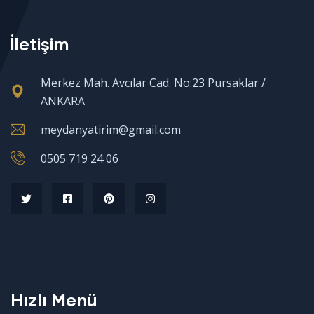
İletişim
Merkez Mah. Avcılar Cad. No:23 Pursaklar /
ANKARA
meydanyatirim@gmail.com
0505 719 24 06
Hızlı Menü