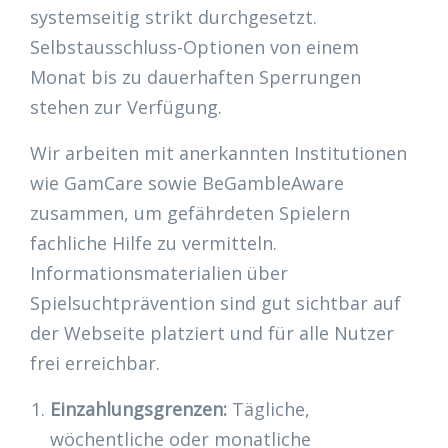
systemseitig strikt durchgesetzt.
Selbstausschluss-Optionen von einem
Monat bis zu dauerhaften Sperrungen
stehen zur Verfügung.
Wir arbeiten mit anerkannten Institutionen
wie GamCare sowie BeGambleAware
zusammen, um gefährdeten Spielern
fachliche Hilfe zu vermitteln.
Informationsmaterialien über
Spielsuchtprävention sind gut sichtbar auf
der Webseite platziert und für alle Nutzer
frei erreichbar.
Einzahlungsgrenzen:
Tägliche,
wöchentliche oder monatliche