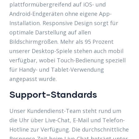
plattformübergreifend auf iOS- und
Android-Endgeräten ohne eigene App-
Installation. Responsive Design sorgt für
optimale Darstellung auf allen
Bildschirmgrößen. Mehr als 95 Prozent
unserer Desktop-Spiele stehen auch mobil
verfügbar, wobei Touch-Bedienung speziell
für Handy- und Tablet-Verwendung
angepasst wurde.
Support-Standards
Unser Kundendienst-Team steht rund um
die Uhr über Live-Chat, E-Mail und Telefon-
Hotline zur Verfügung. Die durchschnittliche
Response-Zeit beim Live-Chat beträgt unter