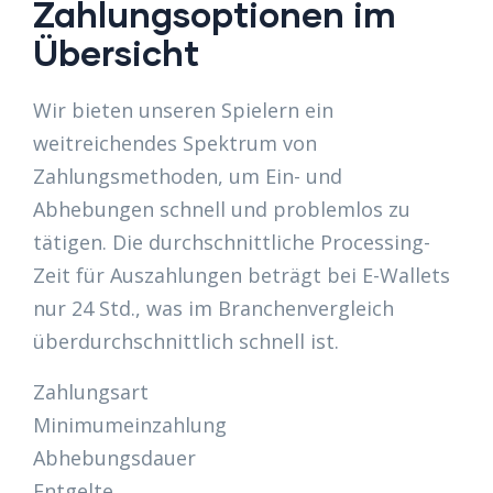
Zahlungsoptionen im
Übersicht
Wir bieten unseren Spielern ein
weitreichendes Spektrum von
Zahlungsmethoden, um Ein- und
Abhebungen schnell und problemlos zu
tätigen. Die durchschnittliche Processing-
Zeit für Auszahlungen beträgt bei E-Wallets
nur 24 Std., was im Branchenvergleich
überdurchschnittlich schnell ist.
Zahlungsart
Minimumeinzahlung
Abhebungsdauer
Entgelte