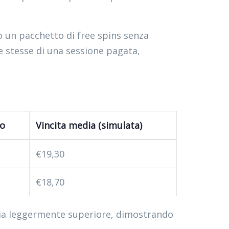
 o un pacchetto di free spins senza
 le stesse di una sessione pagata,
to
Vincita media (simulata)
€19,30
€18,70
dia leggermente superiore, dimostrando