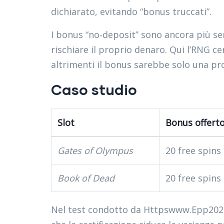
dichiarato, evitando “bonus truccati”.
I bonus “no‑deposit” sono ancora più sen
rischiare il proprio denaro. Qui l’RNG ce
altrimenti il bonus sarebbe solo una p
Caso studio
Slot
Bonus offert
Gates of Olympus
20 free spins
Book of Dead
20 free spins
Nel test condotto da Httpswww.Epp2024.