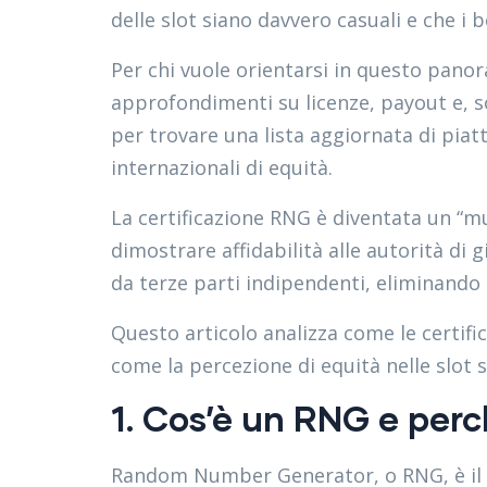
delle slot siano davvero casuali e che i
Per chi vuole orientarsi in questo panor
approfondimenti su licenze, payout e, so
per trovare una lista aggiornata di pi
internazionali di equità.
La certificazione RNG è diventata un “mu
dimostrare affidabilità alle autorità di 
da terze parti indipendenti, eliminando
Questo articolo analizza come le certifi
come la percezione di equità nelle slot 
1. Cos’è un RNG e perch
Random Number Generator, o RNG, è il m