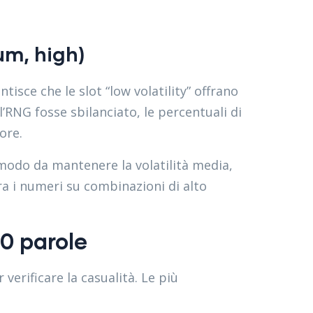
um, high)
tisce che le slot “low volatility” offrano
l’RNG fosse sbilanciato, le percentuali di
ore.
 modo da mantenere la volatilità media,
ra i numeri su combinazioni di alto
40 parole
verificare la casualità. Le più