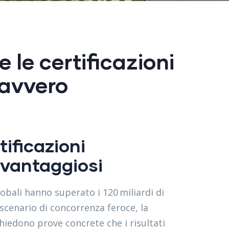
 le certificazioni
davvero
ificazioni
 vantaggiosi
lobali hanno superato i 120 miliardi di
 scenario di concorrenza feroce, la
chiedono prove concrete che i risultati