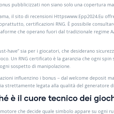
 bonus pubblicizzati non siano solo una copertura ma
ama, il sito di recensioni Httpswww.Epp2024.Eu offre
prattutto, certificazioni RNG. È possibile consultar
attaforme che operano fuori dal tradizionale regim
st‑have” sia per i giocatori, che desiderano sicurezza
gioco. Un RNG certificato è la garanzia che ogni spin
 ogni sospetto di manipolazione.
cazioni influenzino i bonus – dal welcome deposit mat
sia strettamente legata alla qualità del generatore d
é è il cuore tecnico dei gioch
otore che decide quale simbolo appare su ogni rull