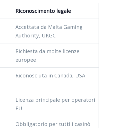
Riconoscimento legale
Accettata da Malta Gaming
Authority, UKGC
Richiesta da molte licenze
europee
Riconosciuta in Canada, USA
Licenza principale per operatori
EU
Obbligatorio per tutti i casinò