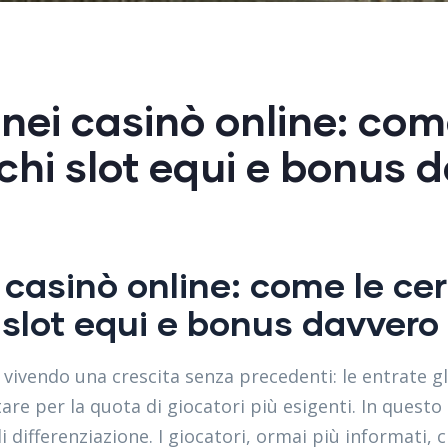
ei casinò online: come
chi slot equi e bonus 
casinò online: come le cert
 slot equi e bonus davvero
a vivendo una crescita senza precedenti: le entrate g
are per la quota di giocatori più esigenti. In questo
i differenziazione. I giocatori, ormai più informati, 