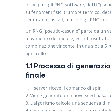
principali: gli RNG software, detti “pse
su fenomeni fisici (rumore termico, de
sembrano casuali, ma solo gli RNG certif
Un RNG “pseudo‑casuale” parte da un valo
movimento del mouse, ecc.). Il risultato
combinazione vincente. In una slot a 5 ru
ogni rullo.
1.1 Processo di generazio
finale
Il server riceve il comando di spin.
Viene generato un nuovo seed basato 
L’algoritmo calcola una sequenza di nu
Ogni numero è tradotto in un simbolo