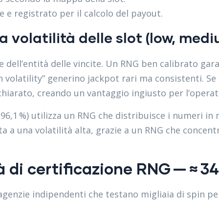
e e registrato per il calcolo del payout.
a volatilità delle slot (low, medi
e dell’entità delle vincite. Un RNG ben calibrato garan
h volatility” generino jackpot rari ma consistenti. Se 
chiarato, creando un vantaggio ingiusto per l’operat
96,1 %) utilizza un RNG che distribuisce i numeri in
a a una volatilità alta, grazie a un RNG che concent
tà di certificazione RNG — ≈ 3
agenzie indipendenti che testano migliaia di spin per 