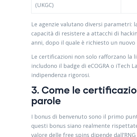
(UKGC)
Le agenzie valutano diversi parametri: la
capacità di resistere a attacchi di hacki
anni, dopo il quale è richiesto un nuovo 
Le certificazioni non solo rafforzano l
includono il badge di eCOGRA o iTech Lab
indipendenza rigorosi.
3. Come le certificazi
parole
I bonus di benvenuto sono il primo punto
questi bonus siano realmente rispettate
valore delle free spins dipende dall’RNG d