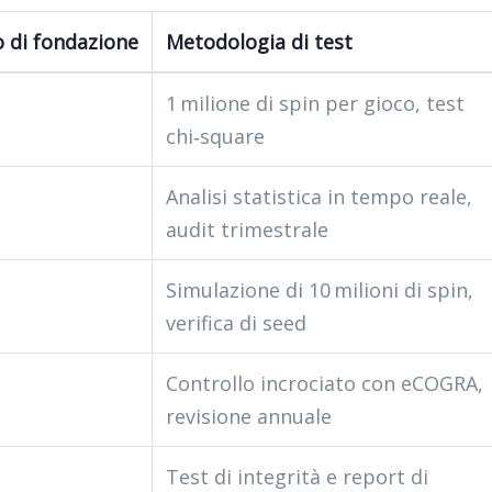
 di fondazione
Metodologia di test
1 milione di spin per gioco, test
chi‑square
Analisi statistica in tempo reale,
audit trimestrale
Simulazione di 10 milioni di spin,
verifica di seed
Controllo incrociato con eCOGRA,
revisione annuale
Test di integrità e report di