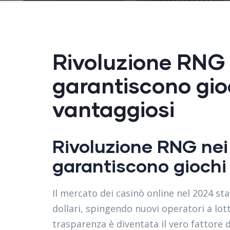
Rivoluzione RNG n
garantiscono gio
vantaggiosi
Rivoluzione RNG nei 
garantiscono giochi
Il mercato dei casinò online nel 2024 st
dollari, spingendo nuovi operatori a lott
trasparenza è diventata il vero fattore d