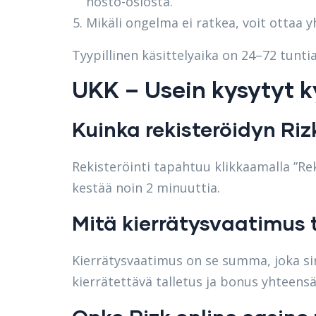
nosto-osiosta.
Mikäli ongelma ei ratkea, voit ottaa 
Tyypillinen käsittelyaika on 24–72 tunti
UKK – Usein kysytyt 
Kuinka rekisteröidyn Riz
Rekisteröinti tapahtuu klikkaamalla ”Re
kestää noin 2 minuuttia.
Mitä kierrätysvaatimus 
Kierrätysvaatimus on se summa, joka si
kierrätettävä talletus ja bonus yhteensä