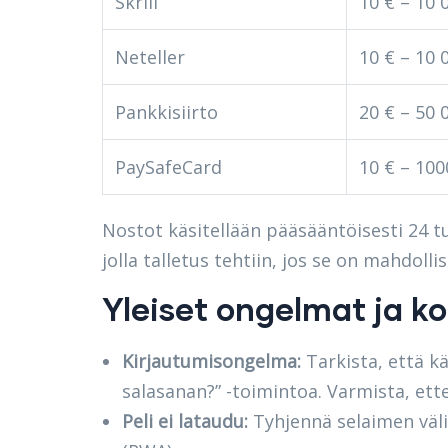
Skrill
10 € – 10 
Neteller
10 € – 10 
Pankkisiirto
20 € – 50 
PaySafeCard
10 € – 100
Nostot käsitellään pääsääntöisesti 24 t
jolla talletus tehtiin, jos se on mahdollis
Yleiset ongelmat ja k
Kirjautumisongelma:
Tarkista, että k
salasanan?” -toimintoa. Varmista, ette
Peli ei lataudu:
Tyhjennä selaimen välim