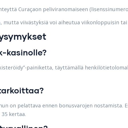
yhteyttä Curaçaon peliviranomaiseen (lisenssinumero 
a, mutta viivästyksiä voi aiheutua viikonloppuisin ta
kysymykset
k-kasinolle?
kisteröidy”-painiketta, täyttämällä henkilötietoloma
tarkoittaa?
nun on pelattava ennen bonusvarojen nostamista. Esi
 35 kertaa.