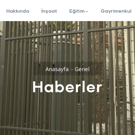
Hakkında
İnşaat
Eğitim
Gayrimenkul
Anasayfa
Genel
Haberler