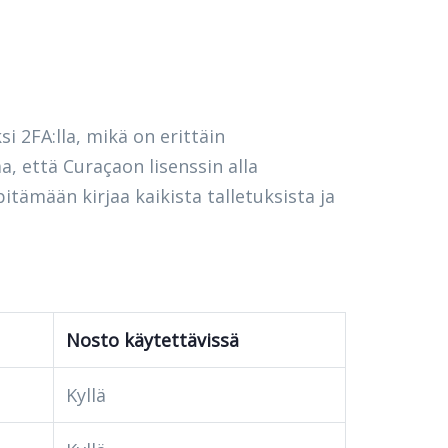
si 2FA:lla, mikä on erittäin
, että Curaçaon lisenssin alla
tämään kirjaa kaikista talletuksista ja
Nosto käytettävissä
Kyllä