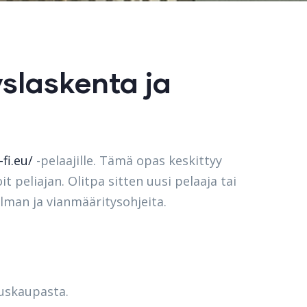
yslaskenta ja
fi.eu/
-pelaajille. Tämä opas keskittyy
t peliajan. Olitpa sitten uusi pelaaja tai
lman ja vianmääritysohjeita.
luskaupasta.