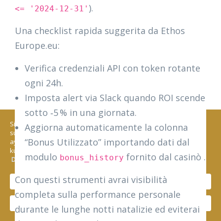
).
<= '2024-12-31'
Una checklist rapida suggerita da Ethos
Europe.eu:
Verifica credenziali API con token rotante
ogni 24h.
Imposta alert via Slack quando ROI scende
sotto ‑5 % in una giornata.
Sitemizde, siz misafirlerimize daha iyi bir web sitesi deneyimi
Aggiorna automaticamente la colonna
sunabilmek için çerez kullanılmaktadır. Ziyaretinize varsayılan
“Bonus Utilizzato” importando dati dal
ayarlar ile devam ederek çerez politikamız doğrultusunda çerez
kullanımına izin vermiş oluyorsunuz.
modulo
fornito dal casinò .
bonus_history
Daha Fazla Bilgi Edinin
Con questi strumenti avrai visibilità
İzin Ver
completa sulla performance personale
Reddet
durante le lunghe notti natalizie ed eviterai