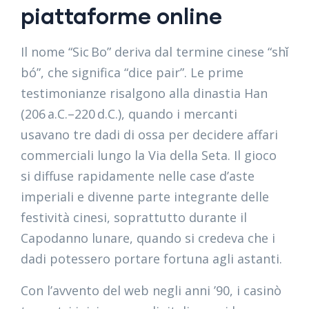
piattaforme online
Il nome “Sic Bo” deriva dal termine cinese “shǐ
bó”, che significa “dice pair”. Le prime
testimonianze risalgono alla dinastia Han
(206 a.C.–220 d.C.), quando i mercanti
usavano tre dadi di ossa per decidere affari
commerciali lungo la Via della Seta. Il gioco
si diffuse rapidamente nelle case d’aste
imperiali e divenne parte integrante delle
festività cinesi, soprattutto durante il
Capodanno lunare, quando si credeva che i
dadi potessero portare fortuna agli astanti.
Con l’avvento del web negli anni ’90, i casinò