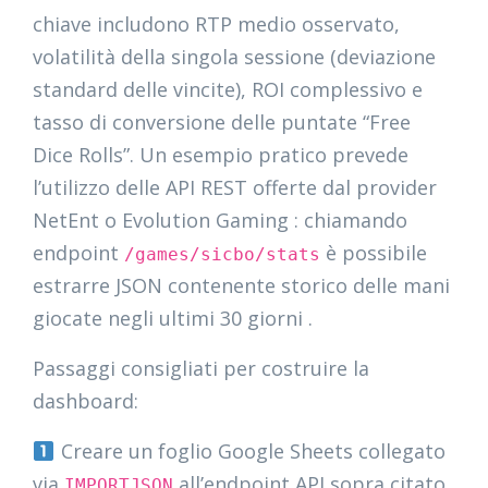
chiave includono RTP medio osservato,
volatilità della singola sessione (deviazione
standard delle vincite), ROI complessivo e
tasso di conversione delle puntate “Free
Dice Rolls”. Un esempio pratico prevede
l’utilizzo delle API REST offerte dal provider
NetEnt o Evolution Gaming : chiamando
endpoint
è possibile
/games/sicbo/stats
estrarre JSON contenente storico delle mani
giocate negli ultimi 30 giorni .
Passaggi consigliati per costruire la
dashboard:
Creare un foglio Google Sheets collegato
via
all’endpoint API sopra citato.
IMPORTJSON