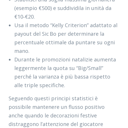
(esempio €500) e suddividila in unità da
€10‑€20.
Usa il metodo “Kelly Criterion” adattato al
payout del Sic Bo per determinare la
percentuale ottimale da puntare su ogni
mano.
Durante le promozioni natalizie aumenta
leggermente la quota su “Big/Small”
perché la varianza è più bassa rispetto
alle triple specifiche.
Seguendo questi principi statistici è
possibile mantenere un flusso positivo
anche quando le decorazioni festive
distraggono l’attenzione del giocatore