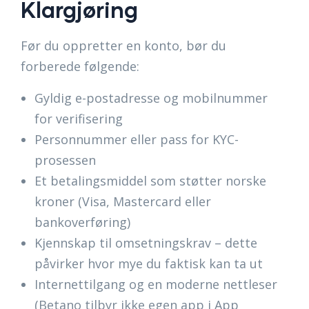
Klargjøring
Før du oppretter en konto, bør du
forberede følgende:
Gyldig e-postadresse og mobilnummer
for verifisering
Personnummer eller pass for KYC-
prosessen
Et betalingsmiddel som støtter norske
kroner (Visa, Mastercard eller
bankoverføring)
Kjennskap til omsetningskrav – dette
påvirker hvor mye du faktisk kan ta ut
Internettilgang og en moderne nettleser
(Betano tilbyr ikke egen app i App