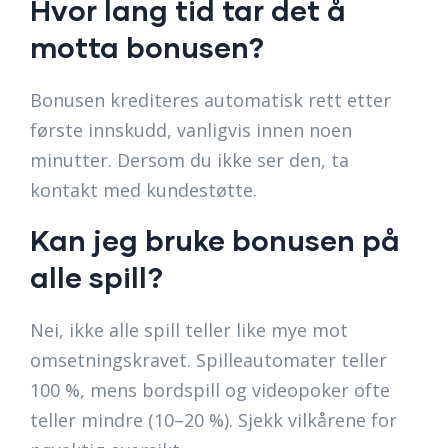
Hvor lang tid tar det å
motta bonusen?
Bonusen krediteres automatisk rett etter
første innskudd, vanligvis innen noen
minutter. Dersom du ikke ser den, ta
kontakt med kundestøtte.
Kan jeg bruke bonusen på
alle spill?
Nei, ikke alle spill teller like mye mot
omsetningskravet. Spilleautomater teller
100 %, mens bordspill og videopoker ofte
teller mindre (10–20 %). Sjekk vilkårene for