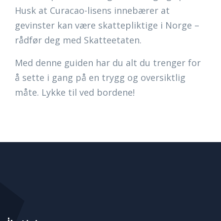
Husk at Curacao-lisens innebærer at
gevinster kan være skattepliktige i Norge –
rådfør deg med Skatteetaten.
Med denne guiden har du alt du trenger for
å sette i gang på en trygg og oversiktlig
måte. Lykke til ved bordene!