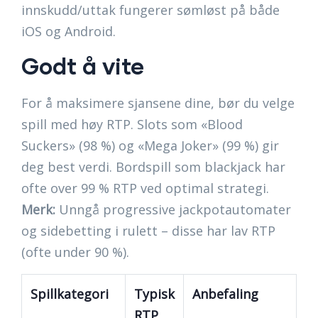
innskudd/uttak fungerer sømløst på både
iOS og Android.
Godt å vite
For å maksimere sjansene dine, bør du velge
spill med høy RTP. Slots som «Blood
Suckers» (98 %) og «Mega Joker» (99 %) gir
deg best verdi. Bordspill som blackjack har
ofte over 99 % RTP ved optimal strategi.
Merk:
Unngå progressive jackpotautomater
og sidebetting i rulett – disse har lav RTP
(ofte under 90 %).
Spillkategori
Typisk
Anbefaling
RTP