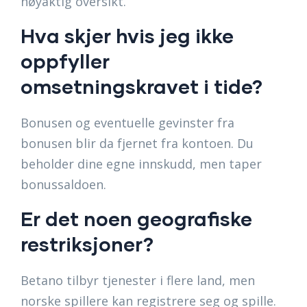
nøyaktig oversikt.
Hva skjer hvis jeg ikke
oppfyller
omsetningskravet i tide?
Bonusen og eventuelle gevinster fra
bonusen blir da fjernet fra kontoen. Du
beholder dine egne innskudd, men taper
bonussaldoen.
Er det noen geografiske
restriksjoner?
Betano tilbyr tjenester i flere land, men
norske spillere kan registrere seg og spille.