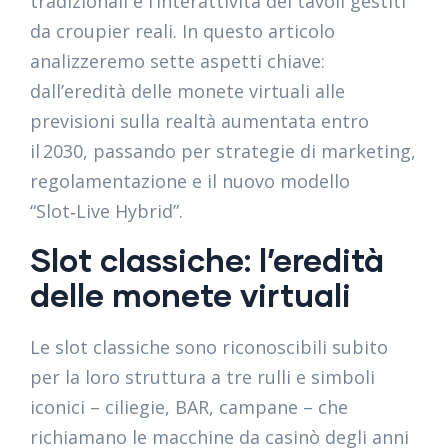
tradizionali e l’interattività dei tavoli gestiti
da croupier reali. In questo articolo
analizzeremo sette aspetti chiave:
dall’eredità delle monete virtuali alle
previsioni sulla realtà aumentata entro
il 2030, passando per strategie di marketing,
regolamentazione e il nuovo modello
“Slot‑Live Hybrid”.
Slot classiche: l’eredità
delle monete virtuali
Le slot classiche sono riconoscibili subito
per la loro struttura a tre rulli e simboli
iconici – ciliegie, BAR, campane – che
richiamano le macchine da casinò degli anni