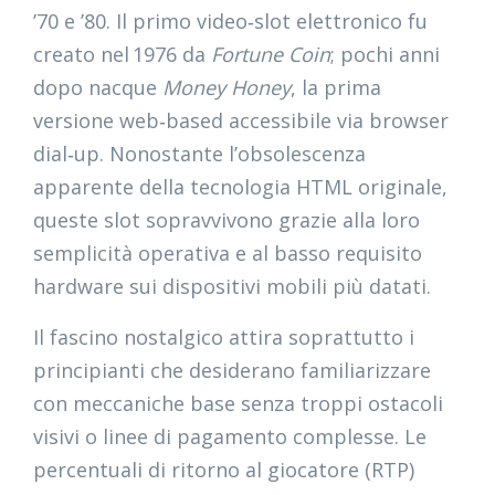
’70 e ’80. Il primo video‑slot elettronico fu
creato nel 1976 da
Fortune Coin
; pochi anni
dopo nacque
Money Honey
, la prima
versione web‑based accessibile via browser
dial‑up. Nonostante l’obsolescenza
apparente della tecnologia HTML originale,
queste slot sopravvivono grazie alla loro
semplicità operativa e al basso requisito
hardware sui dispositivi mobili più datati.
Il fascino nostalgico attira soprattutto i
principianti che desiderano familiarizzare
con meccaniche base senza troppi ostacoli
visivi o linee di pagamento complesse. Le
percentuali di ritorno al giocatore (RTP)