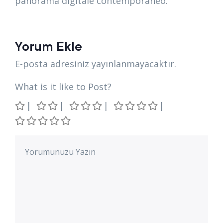
panorama digitale contemporaneo.
Yorum Ekle
E-posta adresiniz yayınlanmayacaktır.
What is it like to Post?