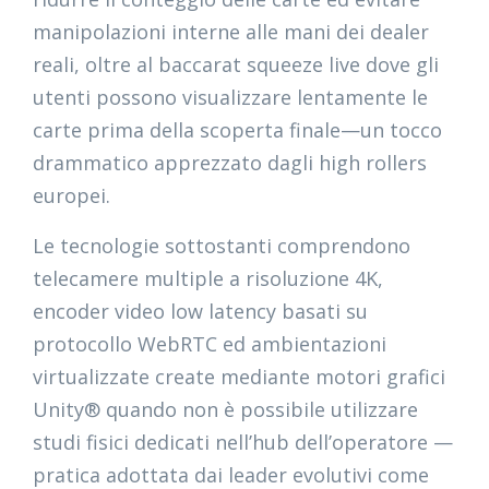
manipolazioni interne alle mani dei dealer
reali, oltre al baccarat squeeze live dove gli
utenti possono visualizzare lentamente le
carte prima della scoperta finale—un tocco
drammatico apprezzato dagli high rollers
europei.
Le tecnologie sottostanti comprendono
telecamere multiple a risoluzione 4K,
encoder video low latency basati su
protocollo WebRTC ed ambientazioni
virtualizzate create mediante motori grafici
Unity® quando non è possibile utilizzare
studi fisici dedicati nell’hub dell’operatore —
pratica adottata dai leader evolutivi come