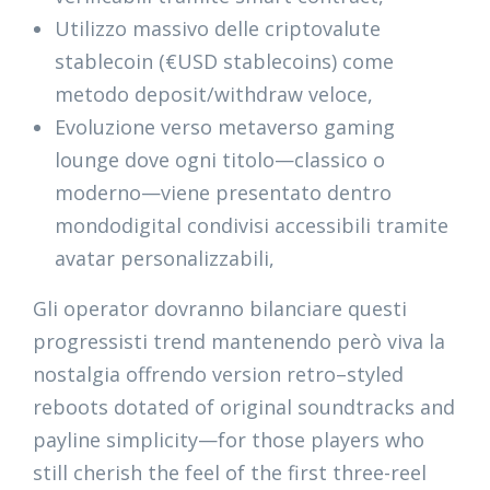
Utilizzo massivo delle criptovalute
stablecoin (€USD stablecoins) come
metodo deposit/withdraw veloce,
Evoluzione verso metaverso gaming
lounge dove ogni titolo—classico o
moderno—viene presentato dentro
mondodigital condivisi accessibili tramite
avatar personalizzabili,
Gli operator dovranno bilanciare questi
progressisti trend mantenendo però viva la
nostalgia offrendo version ​retro–styled
reboots dotated of original soundtracks and
payline simplicity—for those players who
still cherish the feel of the first three-reel