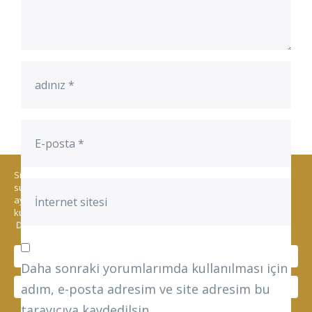
Sitemizde, siz misafirlerimize daha iyi bir web sitesi deneyimi
sunabilmek için çerez kullanılmaktadır. Ziyaretinize varsayılan
ayarlar ile devam ederek çerez politikamız doğrultusunda çerez
kullanımına izin vermiş oluyorsunuz.
Daha Fazla Bilgi Edinin
İzin Ver
Daha sonraki yorumlarımda kullanılması için
adım, e-posta adresim ve site adresim bu
Reddet
tarayıcıya kaydedilsin.