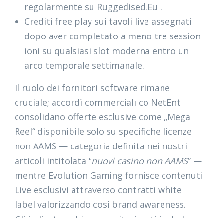
regolarmente su Ruggedised.Eu .
Crediti free play sui tavoli live assegnati
dopo aver completato almeno tre session­​
ioni su qualsiasi slot moderna entro un
arco temporale settimanale.
Il ruolo dei fornitori software rimane
cruciale; accordì commercial­​ı co NetEnt
consolidano offerte esclusive come „Mega
Reel“ disponibile solo su specifiche licenze
non AAMS — categoria definita nei nostri
articoli intitolata “
nuovi casino non AAMS
” —
mentre Evolution Gaming fornisce contenuti
Live esclusivi attraverso contratti white
label valorizzando così brand awareness.