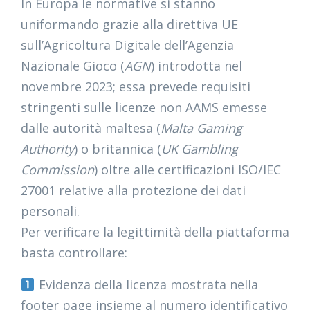
In Europa le normative si stanno
uniformando grazie alla direttiva UE
sull’Agricoltura Digitale dell’Agenzia
Nazionale Gioco (
AGN
) introdotta nel
novembre 2023; essa prevede requisiti
stringenti sulle licenze non AAMS emesse
dalle autorità maltesa (
Malta Gaming
Authority
) o britannica (
UK Gambling
Commission
) oltre alle certificazioni ISO/IEC
27001 relative alla protezione dei dati
personali.
Per verificare la legittimità della piattaforma
basta controllare:
Evidenza della licenza mostrata nella
footer page insieme al numero identificativo