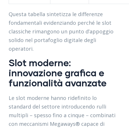
Questa tabella sintetizza le differenze
fondamentali evidenziando perché le slot
classiche rimangono un punto d’appoggio
solido nel portafoglio digitale degli
operatori.
Slot moderne:
innovazione grafica e
funzionalità avanzate
Le slot moderne hanno ridefinito lo
standard del settore introducendo rulli
multipli – spesso fino a cinque – combinati
con meccanismi Megaways® capace di