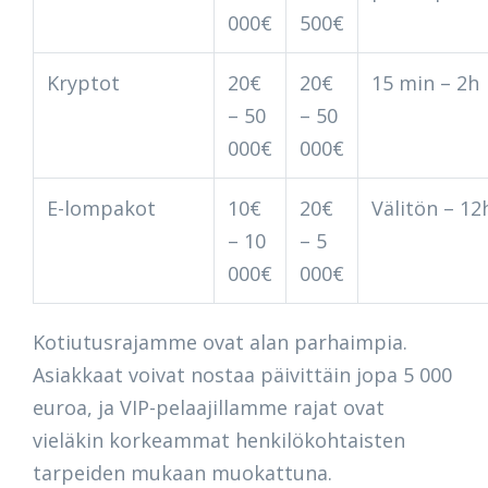
000€
500€
Kryptot
20€
20€
15 min – 2h
– 50
– 50
000€
000€
E-lompakot
10€
20€
Välitön – 12
– 10
– 5
000€
000€
Kotiutusrajamme ovat alan parhaimpia.
Asiakkaat voivat nostaa päivittäin jopa 5 000
euroa, ja VIP-pelaajillamme rajat ovat
vieläkin korkeammat henkilökohtaisten
tarpeiden mukaan muokattuna.