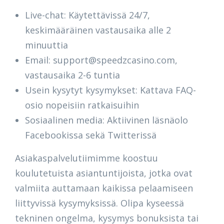
Live-chat: Käytettävissä 24/7,
keskimääräinen vastausaika alle 2
minuuttia
Email: support@speedzcasino.com,
vastausaika 2-6 tuntia
Usein kysytyt kysymykset: Kattava FAQ-
osio nopeisiin ratkaisuihin
Sosiaalinen media: Aktiivinen läsnäolo
Facebookissa sekä Twitterissä
Asiakaspalvelutiimimme koostuu
koulutetuista asiantuntijoista, jotka ovat
valmiita auttamaan kaikissa pelaamiseen
liittyvissä kysymyksissä. Olipa kyseessä
tekninen ongelma, kysymys bonuksista tai