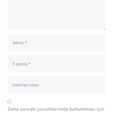
Daha sonraki yorumlarımda kullanılması için