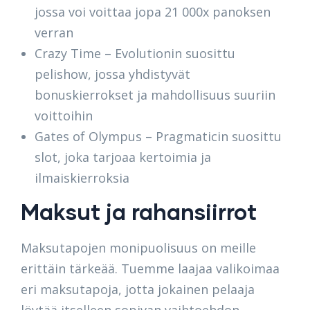
jossa voi voittaa jopa 21 000x panoksen
verran
Crazy Time – Evolutionin suosittu
pelishow, jossa yhdistyvät
bonuskierrokset ja mahdollisuus suuriin
voittoihin
Gates of Olympus – Pragmaticin suosittu
slot, joka tarjoaa kertoimia ja
ilmaiskierroksia
Maksut ja rahansiirrot
Maksutapojen monipuolisuus on meille
erittäin tärkeää. Tuemme laajaa valikoimaa
eri maksutapoja, jotta jokainen pelaaja
löytää itselleen sopivan vaihtoehdon.