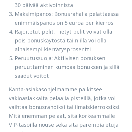
30 päivää aktivoinnista
Maksimipanos: Bonusrahalla pelattaessa
enimmäispanos on 5 euroa per kierros
Rajoitetut pelit: Tietyt pelit voivat olla
pois bonuskäytöstä tai niillä voi olla
alhaisempi kierrätysprosentti
Peruutussuoja: Aktiivisen bonuksen
peruuttaminen kumoaa bonuksen ja sillä
saadut voitot
Kanta-asiakasohjelmamme palkitsee
vakioasiakkaita pelaajia pisteillä, jotka voi
vaihtaa bonusrahoiksi tai ilmaiskierroksiksi.
Mitä enemmän pelaat, sitä korkeammalle
VIP-tasoilla nouse sekä sitä parempia etuja