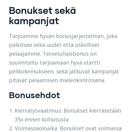
Bonukset sekä
kampanjat
Tarjoamme hyvän bonusjärjestelmän, joka
palkitsee sekä uudet että uskolliset
pelaajamme. Tervetuliaisbonus on
suunniteltu tarjoamaan hyvä startti
pelikokemukseen, sekä jatkuvat kampanjat
pitävät pelaamisen mielenkiintoisena.
Bonusehdot
Kierrätysvaatimus: Bonukset kierrätetään
35x ennen kotiutusta
Voimassaoloaika: Bonukset ovat voimassa