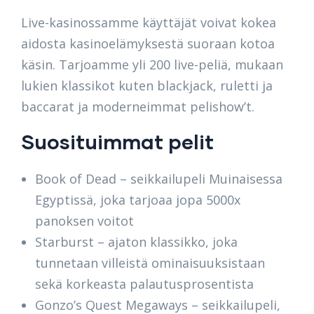
Live-kasinossamme käyttäjät voivat kokea
aidosta kasinoelämyksestä suoraan kotoa
käsin. Tarjoamme yli 200 live-peliä, mukaan
lukien klassikot kuten blackjack, ruletti ja
baccarat ja moderneimmat pelishow’t.
Suosituimmat pelit
Book of Dead – seikkailupeli Muinaisessa
Egyptissä, joka tarjoaa jopa 5000x
panoksen voitot
Starburst – ajaton klassikko, joka
tunnetaan villeistä ominaisuuksistaan
sekä korkeasta palautusprosentista
Gonzo’s Quest Megaways – seikkailupeli,