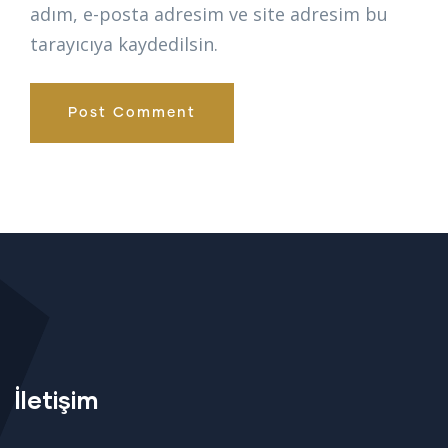
adım, e-posta adresim ve site adresim bu
tarayıcıya kaydedilsin.
İletişim