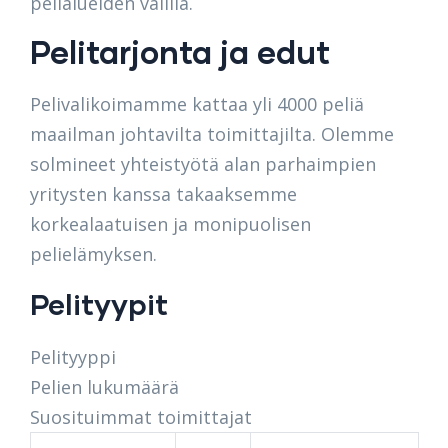
pelialueiden välillä.
Pelitarjonta ja edut
Pelivalikoimamme kattaa yli 4000 peliä
maailman johtavilta toimittajilta. Olemme
solmineet yhteistyötä alan parhaimpien
yritysten kanssa takaaksemme
korkealaatuisen ja monipuolisen
pelielämyksen.
Pelityypit
Pelityyppi
Pelien lukumäärä
Suosituimmat toimittajat