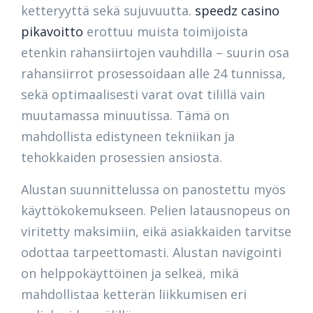
ketteryyttä sekä sujuvuutta.
speedz casino
pikavoitto
erottuu muista toimijoista
etenkin rahansiirtojen vauhdilla – suurin osa
rahansiirrot prosessoidaan alle 24 tunnissa,
sekä optimaalisesti varat ovat tilillä vain
muutamassa minuutissa. Tämä on
mahdollista edistyneen tekniikan ja
tehokkaiden prosessien ansiosta.
Alustan suunnittelussa on panostettu myös
käyttökokemukseen. Pelien latausnopeus on
viritetty maksimiin, eikä asiakkaiden tarvitse
odottaa tarpeettomasti. Alustan navigointi
on helppokäyttöinen ja selkeä, mikä
mahdollistaa ketterän liikkumisen eri