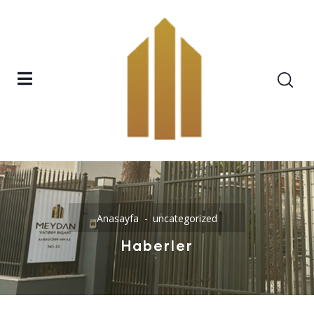
Anasayfa
uncategorized
Haberler