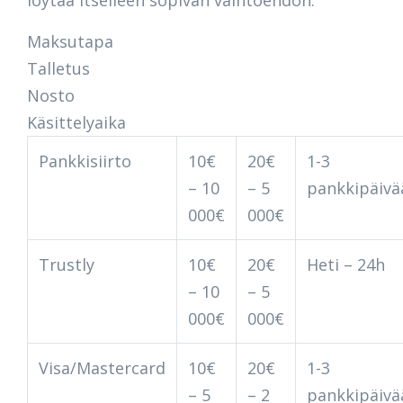
Maksutapa
Talletus
Nosto
Käsittelyaika
Pankkisiirto
10€
20€
1-3
– 10
– 5
pankkipäivä
000€
000€
Trustly
10€
20€
Heti – 24h
– 10
– 5
000€
000€
Visa/Mastercard
10€
20€
1-3
– 5
– 2
pankkipäivä