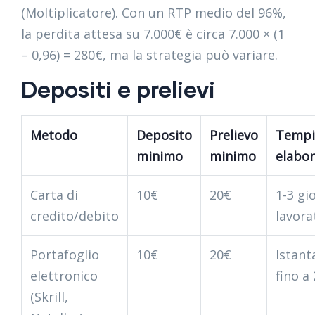
(Moltiplicatore). Con un RTP medio del 96%,
la perdita attesa su 7.000€ è circa 7.000 × (1
– 0,96) = 280€, ma la strategia può variare.
Depositi e prelievi
Metodo
Deposito
Prelievo
Tempi
minimo
minimo
elabor
Carta di
10€
20€
1-3 gi
credito/debito
lavorat
Portafoglio
10€
20€
Istant
elettronico
fino a
(Skrill,