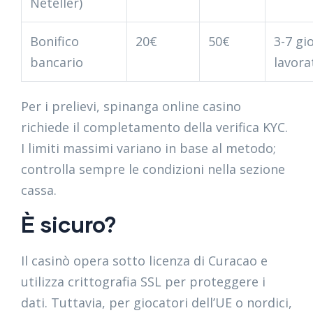
Neteller)
Bonifico
20€
50€
3-7 gi
bancario
lavorat
Per i prelievi, spinanga online casino
richiede il completamento della verifica KYC.
I limiti massimi variano in base al metodo;
controlla sempre le condizioni nella sezione
cassa.
È sicuro?
Il casinò opera sotto licenza di Curacao e
utilizza crittografia SSL per proteggere i
dati. Tuttavia, per giocatori dell’UE o nordici,