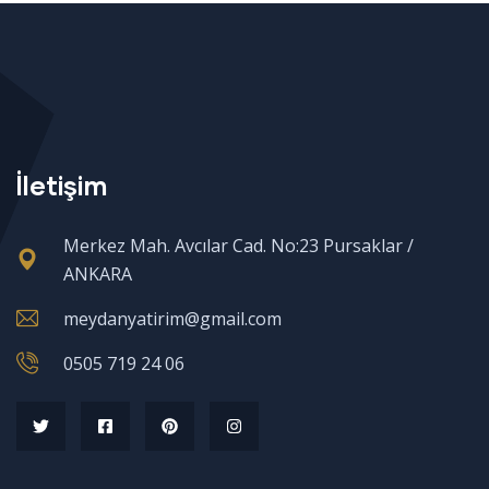
İletişim
Merkez Mah. Avcılar Cad. No:23 Pursaklar /
ANKARA
meydanyatirim@gmail.com
0505 719 24 06