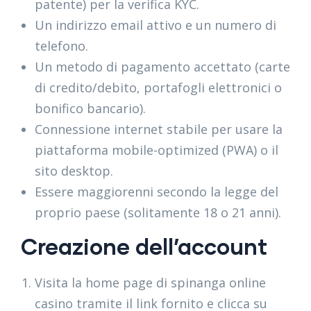
patente) per la verifica KYC.
Un indirizzo email attivo e un numero di
telefono.
Un metodo di pagamento accettato (carte
di credito/debito, portafogli elettronici o
bonifico bancario).
Connessione internet stabile per usare la
piattaforma mobile-optimized (PWA) o il
sito desktop.
Essere maggiorenni secondo la legge del
proprio paese (solitamente 18 o 21 anni).
Creazione dell’account
Visita la home page di spinanga online
casino tramite il link fornito e clicca su