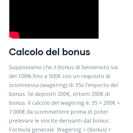
Calcolo del bonus
Supponiamo che il bonus di benvenuto sia
del 100% fino a 500€ con un requisito di
scommessa (wagering) di 35x l’importo del
bonus. Se depositi 200€, ottieni 200€ di
bonus. Il calcolo del wagering è: 35 × 200€ =
7.000€ da scommettere prima di poter
prelevare le vincite derivanti dal bonus.
Formula generale: Wagering = (Bonus) ×