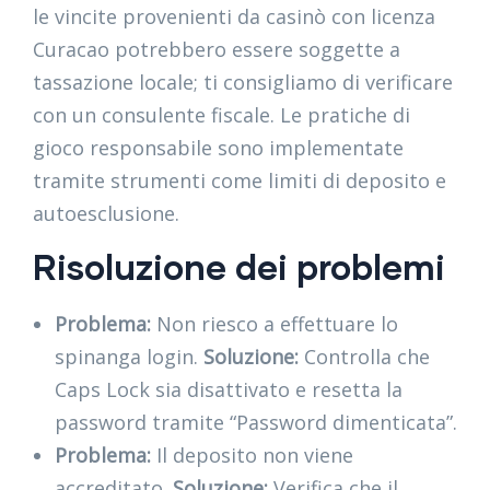
le vincite provenienti da casinò con licenza
Curacao potrebbero essere soggette a
tassazione locale; ti consigliamo di verificare
con un consulente fiscale. Le pratiche di
gioco responsabile sono implementate
tramite strumenti come limiti di deposito e
autoesclusione.
Risoluzione dei problemi
Problema:
Non riesco a effettuare lo
spinanga login.
Soluzione:
Controlla che
Caps Lock sia disattivato e resetta la
password tramite “Password dimenticata”.
Problema:
Il deposito non viene
accreditato.
Soluzione:
Verifica che il