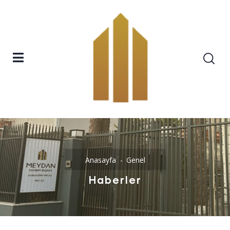
Anasayfa
Genel
Haberler