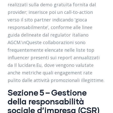
realizzati sulla demo gratuita fornita dal
provider; inserisce poi un call-to-action
verso il sito partner indicando ‘gioca
responsabilmente’, conforme alle linee
guida delineate dal regulator italiano
AGCM.\nQueste collaborazioni sono
frequentemente elencate nelle liste top
influencer presenti sui report annualizzati
da Il lucid​ar​e​.Eu, dove vengono valutate
anche metriche quali engagement rate
pulito dalle attività promozionali illegittime.
Sezione 5 – Gestione
della responsabilità
sociale d’impresa (CSR)