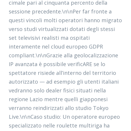
cimale pari al cinquanta percento della
sessione precedente.\n\nPer far fronte a
questi vincoli molti operatori hanno migrato
verso studi virtualizzati dotati de­gli stessi
set televisivi realisti ma ospitati
interamente nel cloud europeo GDPR
compliant.\n\nGrazie alla geolocalizzazione
IP avanzata è possibile verificARE se lo
spettatore risiede all’interno del territorio
autorizzato — ad esempio gli utenti italiani
vedranno solo dealer fisici situati nella
regione Lazio mentre quelli giapponesi
verranno reindirizzati allo studio Tokyo
Live.\n\nCaso studio: Un operatore europeo
specializzato nelle roulette multiriga ha