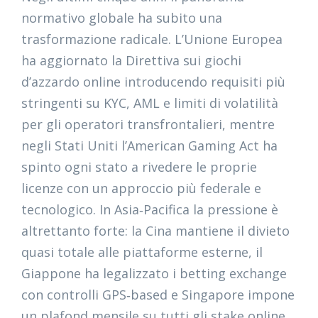
normativo globale ha subito una
trasformazione radicale. L’Unione Europea
ha aggiornato la Direttiva sui giochi
d’azzardo online introducendo requisiti più
stringenti su KYC, AML e limiti di volatilità
per gli operatori transfrontalieri, mentre
negli Stati Uniti l’American Gaming Act ha
spinto ogni stato a rivedere le proprie
licenze con un approccio più federale e
tecnologico. In Asia‑Pacifica la pressione è
altrettanto forte: la Cina mantiene il divieto
quasi totale alle piattaforme esterne, il
Giappone ha legalizzato i betting exchange
con controlli GPS‑based e Singapore impone
un plafond mensile su tutti gli stake online.