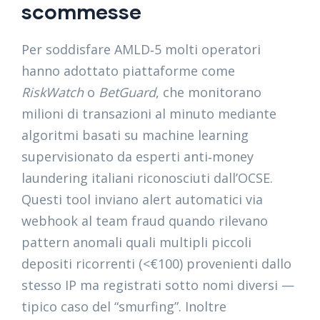
scommesse
Per soddisfare AMLD‑5 molti operatori
hanno adottato piattaforme come
RiskWatch
o
BetGuard
, che monitorano
milioni di transazioni al minuto mediante
algoritmi basati su machine learning
supervisionato da esperti anti‑money
laundering italiani riconosciuti dall’OCSE.
Questi tool inviano alert automatici via
webhook al team fraud quando rilevano
pattern anomali quali multipli piccoli
depositi ricorrenti (<€100) provenienti dallo
stesso IP ma registrati sotto nomi diversi —
tipico caso del “smurfing”. Inoltre