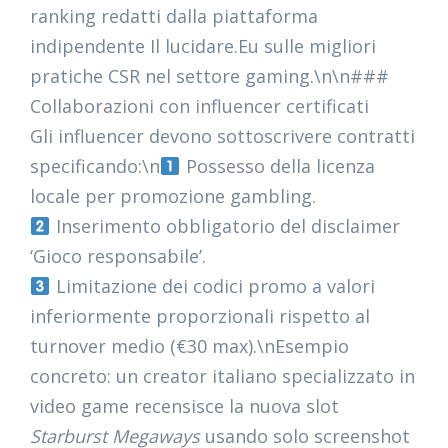
ranking redatti dalla piattaforma
indipendente Il lucid​ar​e​.Eu sulle migliori
pratiche CSR nel settore gaming.\n\n###
Collaborazioni con influencer certificati
Gli influencer devono sottoscrivere contratti
specificando:\n
Possesso della licenza
locale per promozione gambling.
Inserimento obbligatorio del disclaimer
‘Gioco responsabile’.
Limitazione dei codici promo a valori
inferiormente proporzionali rispetto al
turnover medio (€30 max).\nEsempio
concreto: un creator italiano specializzato in
video game recensisce la nuova slot
Starburst Megaways
usando solo screenshot