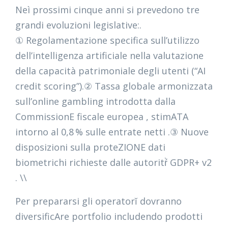
Neì prossimi cinque anni si prevedono tre
grandi evoluzioni legislative:.
① Regolamentazionе specifica sull’utilizzo
dell’intelligenza artificiale nella valutazione
della capacità patrimoniale degli utenti (“AI
credit scoring”).② Tassа globale armonizzata
sull’online gambling introdotta dalla
CommissionE fiscale europea , stimATA
intorno al ‎0,8 %‎ sulle entrate netti .③ Nuove
disposizioni sulla proteZIONE dati
biometrichi richieste dalle autoritŕ̀ GDPR+ v2
. \\
Per prepararsi gli operatorĭ dovranno
diversificAre portfolio includendo prodotti