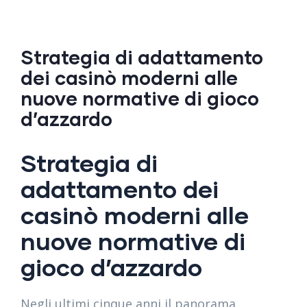
Strategia di adattamento
dei casinò moderni alle
nuove normative di gioco
d’azzardo
Strategia di
adattamento dei
casinò moderni alle
nuove normative di
gioco d’azzardo
Negli ultimi cinque anni il panorama