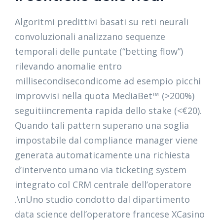
Algoritmi predittivi basati su reti neurali
convoluzionali analizzano sequenze
temporali delle puntate (“betting flow”)
rilevando anomalie entro
millisecondisecondicome ad esempio picchi
improvvisi nella quota MediaBet™ (>200%)
seguitiincrementa rapida dello stake (<€20).
Quando tali pattern superano una soglia
impostabile dal compliance manager viene
generata automaticamente una richiesta
d’intervento umano via ticketing system
integrato col CRM centrale dell’operatore
.\nUno studio condotto dal dipartimento
data science dell’opera­tore francese XCasino