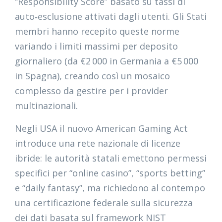
“Responsibility Score” basato su tassi di
auto‑esclusione attivati dagli utenti. Gli Stati
membri hanno recepito queste norme
variando i limiti massimi per deposito
giornaliero (da €2 000 in Germania a €5 000
in Spagna), creando così un mosaico
complesso da gestire per i provider
multinazionali.
Negli USA il nuovo American Gaming Act
introduce una rete nazionale di licenze
ibride: le autorità statali emettono permessi
specifici per “online casino”, “sports betting”
e “daily fantasy”, ma richiedono al contempo
una certificazione federale sulla sicurezza
dei dati basata sul framework NIST