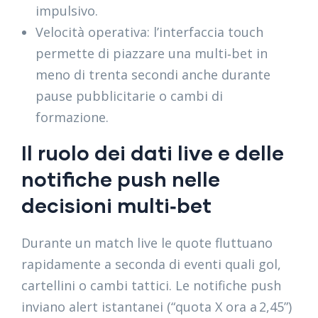
impulsivo.
Velocità operativa: l’interfaccia touch
permette di piazzare una multi‑bet in
meno di trenta secondi anche durante
pause pubblicitarie o cambi di
formazione.
Il ruolo dei dati live e delle
notifiche push nelle
decisioni multi‑bet
Durante un match live le quote fluttuano
rapidamente a seconda di eventi quali gol,
cartellini o cambi tattici. Le notifiche push
inviano alert istantanei (“quota X ora a 2,45”)