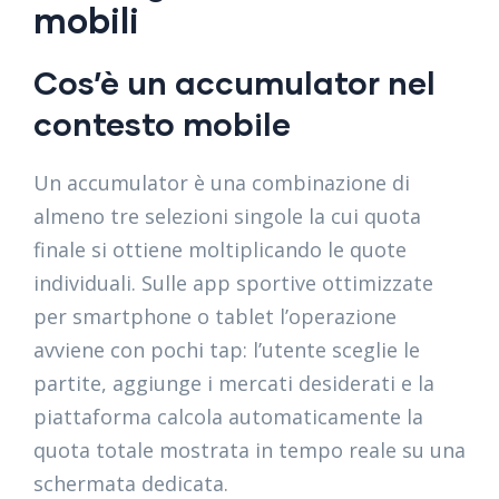
mobili
Cos’è un accumulator nel
contesto mobile
Un accumulator è una combinazione di
almeno tre selezioni singole la cui quota
finale si ottiene moltiplicando le quote
individuali. Sulle app sportive ottimizzate
per smartphone o tablet l’operazione
avviene con pochi tap: l’utente sceglie le
partite, aggiunge i mercati desiderati e la
piattaforma calcola automaticamente la
quota totale mostrata in tempo reale su una
schermata dedicata.