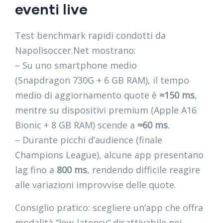
eventi live
Test benchmark rapidi condotti da
Napolisoccer.Net mostrano:
– Su uno smartphone medio
(Snapdragon 730G + 6 GB RAM), il tempo
medio di aggiornamento quote è
≈150 ms
,
mentre su dispositivi premium (Apple A16
Bionic + 8 GB RAM) scende a
≈60 ms
.
– Durante picchi d’audience (finale
Champions League), alcune app presentano
lag fino a
800 ms
, rendendo difficile reagire
alle variazioni improvvise delle quote.
Consiglio pratico: scegliere un’app che offra
modalità “low‑latency” disattivabile nei