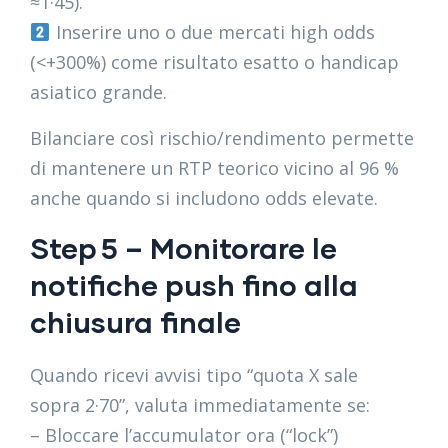
≈1·45).
Inserire uno o due mercati high odds
(<+300%) come risultato esatto o handicap
asiatico grande.
Bilanciare così rischio/rendimento permette
di mantenere un RTP teorico vicino al 96 %
anche quando si includono odds elevate.
Step 5 – Monitorare le
notifiche push fino alla
chiusura finale
Quando ricevi avvisi tipo “quota X sale
sopra 2·70”, valuta immediatamente se:
– Bloccare l’accumulator ora (“lock”)