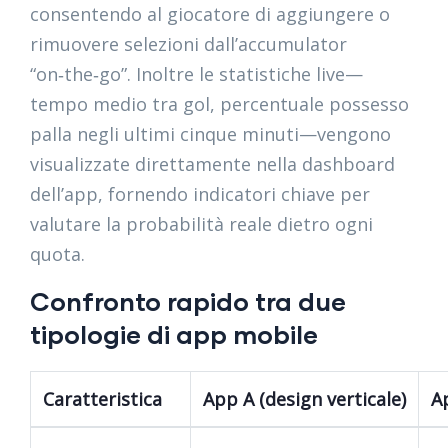
consentendo al giocatore di aggiungere o
rimuovere selezioni dall’accumulator
“on‑the‑go”. Inoltre le statistiche live—
tempo medio tra gol, percentuale possesso
palla negli ultimi cinque minuti—vengono
visualizzate direttamente nella dashboard
dell’app, fornendo indicatori chiave per
valutare la probabilità reale dietro ogni
quota.
Confronto rapido tra due
tipologie di app mobile
Caratteristica
App A (design verticale)
A