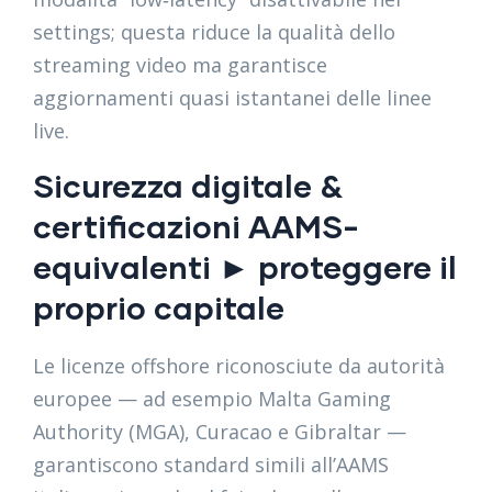
settings; questa riduce la qualità dello
streaming video ma garantisce
aggiornamenti quasi istantanei delle linee
live.
Sicurezza digitale &
certificazioni AAMS-
equivalenti ► proteggere il
proprio capitale
Le licenze offshore riconosciute da autorità
europee — ad esempio Malta Gaming
Authority (MGA), Curacao e Gibraltar —
garantiscono standard simili all’AAMS