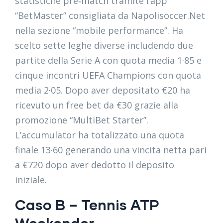
statistiche pre‑match tramite l’app
“BetMaster” consigliata da Napolisoccer.Net
nella sezione “mobile performance”. Ha
scelto sette leghe diverse includendo due
partite della Serie A con quota media ​1·85​ e
cinque incontri UEFA Champions con quota
media ​2·05​. Dopo aver depositato €20 ha
ricevuto un free bet da €30 grazie alla
promozione “MultiBet Starter”.
L’accumulator ha totalizzato una quota
finale ​13·60​ generando una vincita netta pari
a €720 dopo aver dedotto il deposito
iniziale.
Caso B – Tennis ATP
Weekender