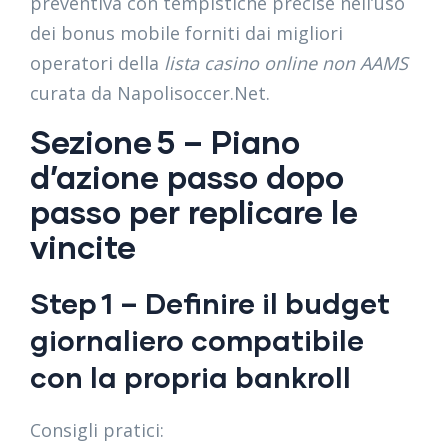
preventiva con tempistiche precise nell’uso
dei bonus mobile forniti dai migliori
operatori della
lista casino online non AAMS
curata da Napolisoccer.Net.
Sezione 5 – Piano
d’azione passo dopo
passo per replicare le
vincite
Step 1 – Definire il budget
giornaliero compatibile
con la propria bankroll
Consigli pratici: