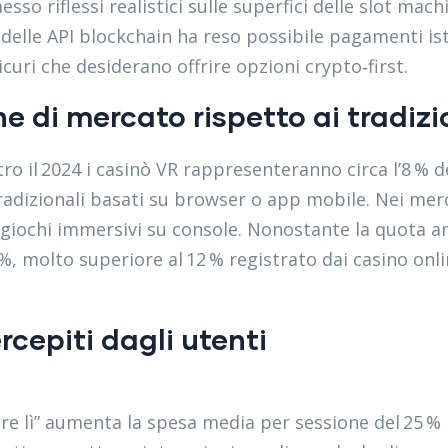
sso riflessi realistici sulle superfici delle slot ma
e delle API blockchain ha reso possibile pagamenti i
curi che desiderano offrire opzioni crypto‑first.
ne di mercato rispetto ai tradizi
tro il 2024 i casinò VR rappresenteranno circa l’8 %
 tradizionali basati su browser o app mobile. Nei merca
giochi immersivi su console. Nonostante la quota an
 molto superiore al 12 % registrato dai casino onli
cepiti dagli utenti
re lì” aumenta la spesa media per sessione del 25 % r