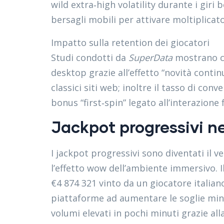
wild extra‑high volatility durante i giri
bersagli mobili per attivare moltiplicato
Impatto sulla retention dei giocatori
Studi condotti da
SuperData
mostrano ch
desktop grazie all’effetto “novità conti
classici siti web; inoltre il tasso di co
bonus “first‑spin” legato all’interazione f
Jackpot progressivi n
I jackpot progressivi sono diventati il
l’effetto wow dell’ambiente immersivo. 
€4 874 321 vinto da un giocatore italian
piattaforme ad aumentare le soglie mini
volumi elevati in pochi minuti grazie all