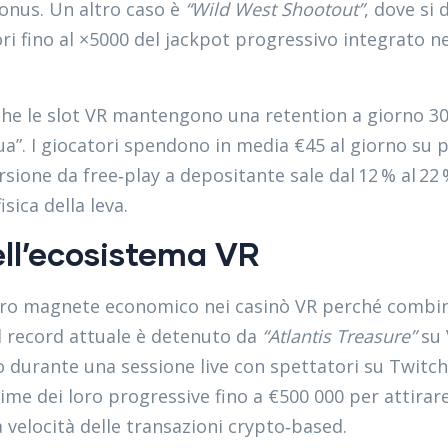
 bonus. Un altro caso è
“Wild West Shootout”
, dove si 
ri fino al ×5000 del jackpot progressivo integrato nel
e le slot VR mantengono una retention a giorno 30 s
nua”. I giocatori spendono in media €45 al giorno su
nversione da free‑play a depositante sale dal 12 % al 
isica della leva.
ell’ecosistema VR
 vero magnete economico nei casinò VR perché combina
Il record attuale è detenuto da
“Atlantis Treasure”
su 
o durante una sessione live con spettatori su Twitch 
me dei loro progressive fino a €500 000 per attirar
a velocità delle transazioni crypto‑based.