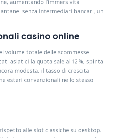
chine, aumentando l’immersività
stantanei senza intermediari bancari, un
onali casino online
 del volume totale delle scommesse
ti asiatici la quota sale al 12 %, spinta
cora modesta, il tasso di crescita
ne esteri convenzionali nello stesso
ispetto alle slot classiche su desktop.