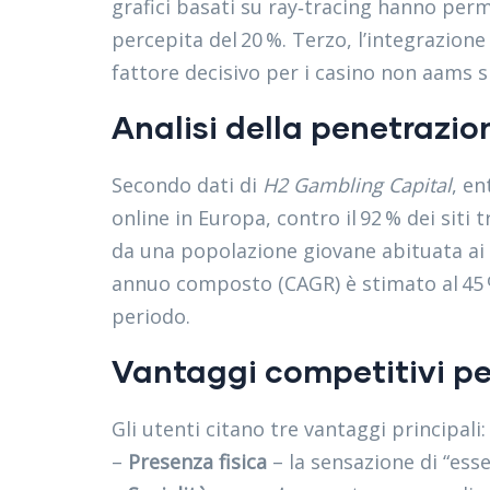
grafici basati su ray‑tracing hanno perme
percepita del 20 %. Terzo, l’integrazion
fattore decisivo per i casino non aams si
Analisi della penetrazio
Secondo dati di
H2 Gambling Capital
, en
online in Europa, contro il 92 % dei siti
da una popolazione giovane abituata ai 
annuo composto (CAGR) è stimato al 45 %,
periodo.
Vantaggi competitivi per
Gli utenti citano tre vantaggi principali:
–
Presenza fisica
– la sensazione di “esse