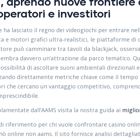
, aprendo nuove frontiere d
peratori e investitori
e ha lasciato il regno dei videogiochi per entrare nel
ta e motori grafici ultra‑realistici, le piattaforme di
atore può camminare tra tavoli da blackjack, osservar
sembra davvero un’attrazione da parco tematico. Que
a possibilità di ascoltare suoni ambientali direzionali 
zando direttamente metriche chiave come il tempo m
ori che cercano un vantaggio competitivo, comprend
mprescindibile.
olamentate dall’AAMS visita la nostra guida ai
miglio
i riferimento per chi vuole confrontare casino onlin
nò online non aams. Il sito fornisce analisi dettaglia