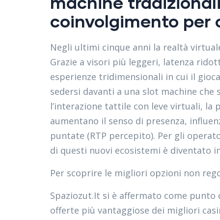
machine tradizionali
coinvolgimento per o
Negli ultimi cinque anni la realtà virtual
Grazie a visori più leggeri, latenza ridot
esperienze tridimensionali in cui il gioc
sedersi davanti a una slot machine che 
l’interazione tattile con leve virtuali, l
aumentano il senso di presenza, influen
puntate (RTP percepito). Per gli operat
di questi nuovi ecosistemi è diventato i
Per scoprire le migliori opzioni non reg
Spaziozut.It si è affermato come punto d
offerte più vantaggiose dei migliori casi