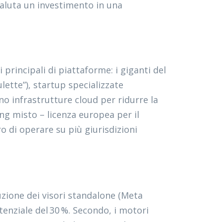
aluta un investimento in una
rincipali di piattaforme: i giganti del
ette”), startup specializzate
ano infrastrutture cloud per ridurre la
sing misto – licenza europea per il
o di operare su più giurisdizioni
duzione dei visori standalone (Meta
tenziale del 30 %. Secondo, i motori