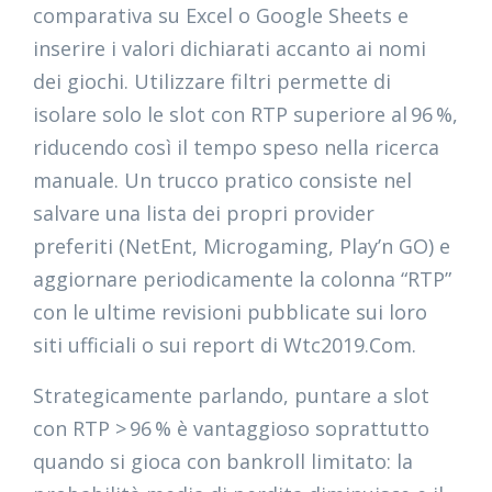
comparativa su Excel o Google Sheets e
inserire i valori dichiarati accanto ai nomi
dei giochi. Utilizzare filtri permette di
isolare solo le slot con RTP superiore al 96 %,
riducendo così il tempo speso nella ricerca
manuale. Un trucco pratico consiste nel
salvare una lista dei propri provider
preferiti (NetEnt, Microgaming, Play’n GO) e
aggiornare periodicamente la colonna “RTP”
con le ultime revisioni pubblicate sui loro
siti ufficiali o sui report di Wtc2019.Com.
Strategicamente parlando, puntare a slot
con RTP > 96 % è vantaggioso soprattutto
quando si gioca con bankroll limitato: la