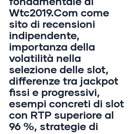
fondamentale di
Wtc2019.Com come
sito di recensioni
indipendente,
importanza della
volatilità nella
selezione delle slot,
differenze tra jackpot
fissi e progressivi,
esempi concreti di slot
con RTP superiore al
96 %, strategie di