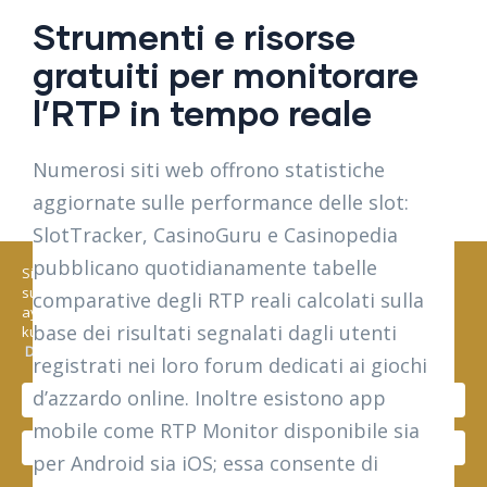
Strumenti e risorse
gratuiti per monitorare
l’RTP in tempo reale
Numerosi siti web offrono statistiche
aggiornate sulle performance delle slot:
SlotTracker, CasinoGuru e Casinopedia
pubblicano quotidianamente tabelle
Sitemizde, siz misafirlerimize daha iyi bir web sitesi deneyimi
sunabilmek için çerez kullanılmaktadır. Ziyaretinize varsayılan
comparative degli RTP reali calcolati sulla
ayarlar ile devam ederek çerez politikamız doğrultusunda çerez
base dei risultati segnalati dagli utenti
kullanımına izin vermiş oluyorsunuz.
Daha Fazla Bilgi Edinin
registrati nei loro forum dedicati ai giochi
d’azzardo online. Inoltre esistono app
İzin Ver
mobile come RTP Monitor disponibile sia
Reddet
per Android sia iOS; essa consente di