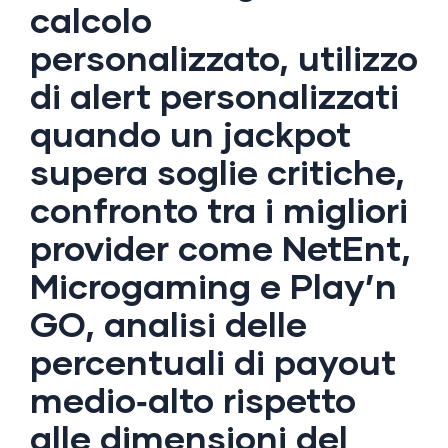
calcolo
personalizzato, utilizzo
di alert personalizzati
quando un jackpot
supera soglie critiche,
confronto tra i migliori
provider come NetEnt,
Microgaming e Play’n
GO, analisi delle
percentuali di payout
medio‑alto rispetto
alle dimensioni del