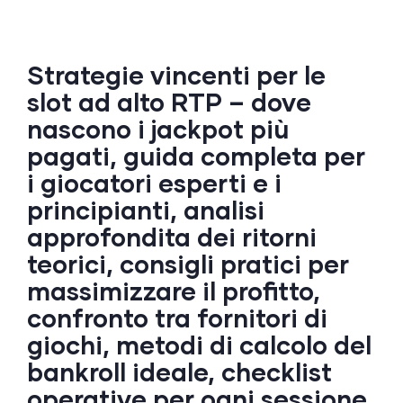
Strategie vincenti per le
slot ad alto RTP – dove
nascono i jackpot più
pagati, guida completa per
i giocatori esperti e i
principianti, analisi
approfondita dei ritorni
teorici, consigli pratici per
massimizzare il profitto,
confronto tra fornitori di
giochi, metodi di calcolo del
bankroll ideale, checklist
operative per ogni sessione,