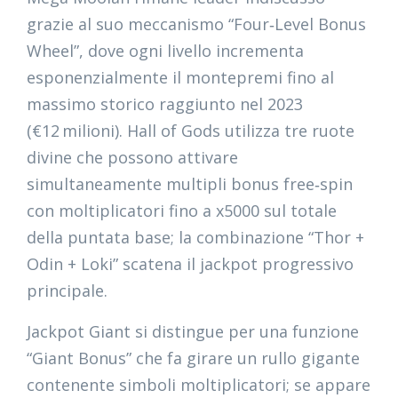
grazie al suo meccanismo “Four‑Level Bonus
Wheel”, dove ogni livello incrementa
esponenzialmente il montepremi fino al
massimo storico raggiunto nel 2023
(€12 milioni). Hall of Gods utilizza tre ruote
divine che possono attivare
simultaneamente multipli bonus free‑spin
con moltiplicatori fino a x5000 sul totale
della puntata base; la combinazione “Thor +
Odin + Loki” scatena il jackpot progressivo
principale.
Jackpot Giant si distingue per una funzione
“Giant Bonus” che fa girare un rullo gigante
contenente simboli moltiplicatori; se appare