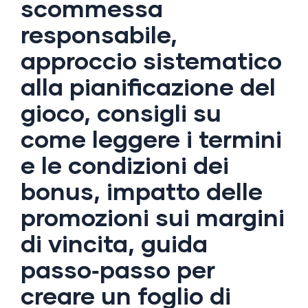
scommessa
responsabile,
approccio sistematico
alla pianificazione del
gioco, consigli su
come leggere i termini
e le condizioni dei
bonus, impatto delle
promozioni sui margini
di vincita, guida
passo‑passo per
creare un foglio di