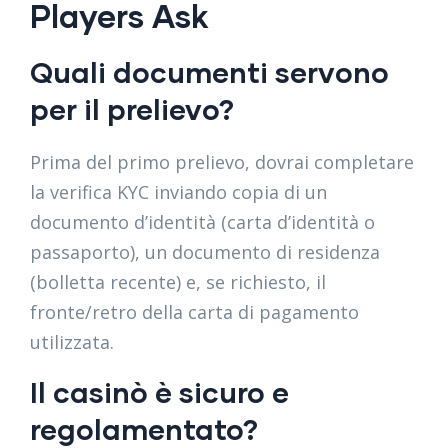
Players Ask
Quali documenti servono
per il prelievo?
Prima del primo prelievo, dovrai completare
la verifica KYC inviando copia di un
documento d’identità (carta d’identità o
passaporto), un documento di residenza
(bolletta recente) e, se richiesto, il
fronte/retro della carta di pagamento
utilizzata.
Il casinò è sicuro e
regolamentato?