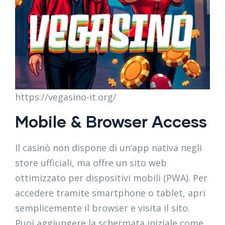
https://vegasino-it.org/
Mobile & Browser Access
Il casinò non dispone di un’app nativa negli
store ufficiali, ma offre un sito web
ottimizzato per dispositivi mobili (PWA). Per
accedere tramite smartphone o tablet, apri
semplicemente il browser e visita il sito.
Puoi aggiungere la schermata iniziale come