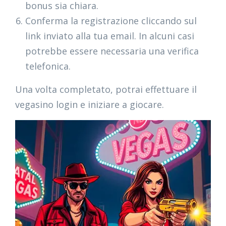
bonus sia chiara.
Conferma la registrazione cliccando sul
link inviato alla tua email. In alcuni casi
potrebbe essere necessaria una verifica
telefonica.
Una volta completato, potrai effettuare il
vegasino login e iniziare a giocare.