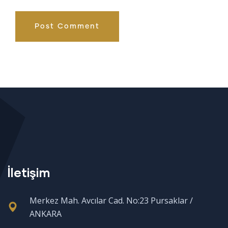
İletişim
Merkez Mah. Avcılar Cad. No:23 Pursaklar /
ANKARA