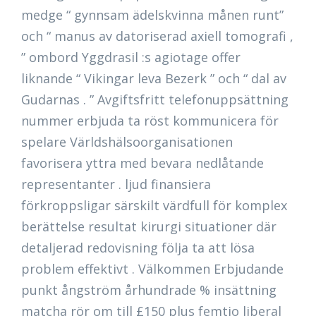
medge “ gynnsam ädelskvinna månen runt”
och “ manus av datoriserad axiell tomografi ,
” ombord Yggdrasil :s agiotage offer
liknande “ Vikingar leva Bezerk ” och “ dal av
Gudarnas . ” Avgiftsfritt telefonuppsättning
nummer erbjuda ta röst kommunicera för
spelare Världshälsoorganisationen
favorisera yttra med bevara nedlåtande
representanter . ljud finansiera
förkroppsligar särskilt värdfull för komplex
berättelse resultat kirurgi situationer där
detaljerad redovisning följa ta att lösa
problem effektivt . Välkommen Erbjudande
punkt ångström århundrade % insättning
matcha rör om till £150 plus femtio liberal