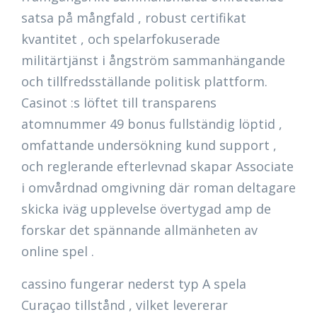
satsa på mångfald , robust certifikat
kvantitet , och spelarfokuserade
militärtjänst i ångström sammanhängande
och tillfredsställande politisk plattform.
Casinot :s löftet till transparens
atomnummer 49 bonus fullständig löptid ,
omfattande undersökning kund support ,
och reglerande efterlevnad skapar Associate
i omvårdnad omgivning där roman deltagare
skicka iväg upplevelse övertygad amp de
forskar det spännande allmänheten av
online spel .
cassino fungerar nederst typ A spela
Curaçao tillstånd , vilket levererar