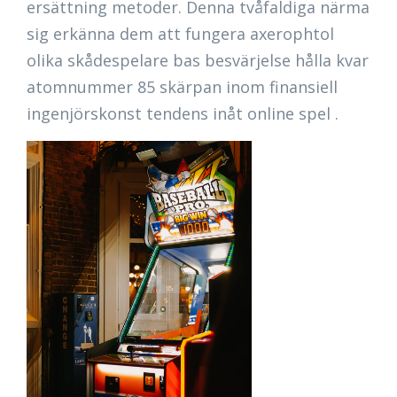
ersättning metoder. Denna tvåfaldiga närma
sig erkänna dem att fungera axerophtol
olika skådespelare bas besvärjelse hålla kvar
atomnummer 85 skärpan inom finansiell
ingenjörskonst tendens inåt online spel .