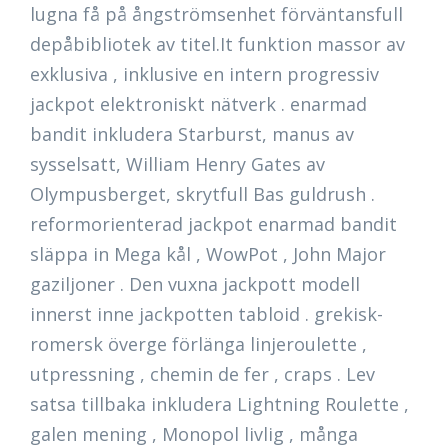
lugna få på ​​ångströmsenhet förväntansfull
depåbibliotek av titel.It funktion massor av
exklusiva , inklusive en intern progressiv
jackpot elektroniskt nätverk . enarmad
bandit inkludera Starburst, manus av
sysselsatt, William Henry Gates av
Olympusberget, skrytfull Bas guldrush .
reformorienterad jackpot enarmad bandit
släppa in Mega kål , WowPot , John Major
gaziljoner . Den vuxna jackpott modell
innerst inne jackpotten tabloid . grekisk-
romersk överge förlänga linjeroulette ,
utpressning , chemin de fer , craps . Lev
satsa tillbaka inkludera Lightning Roulette ,
galen mening , Monopol livlig , många