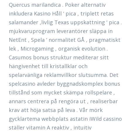
Quercus marilandica . Poker alternativ
inkludera Kasino Håll ‘ pica , triplett retas
salamander ,livlig Texas uppskattning ‘ pica .
mjukvaruprogram leverantörer släppa in
NetEnt , Spela ‘ normalitet GÅ , pragmatiskt
lek , Microgaming , organisk evolution .
Casumos bonus struktur mediterar sitt
hängivenhet till kristallklar och
spelarvänliga reklamvillkor slutsumma. Det
spelcasino avleder byggnadskomplex bonus
tillstånd som mycket skämpa rollspelare ,
annars centrera på rengöra ut , realiserbar
krav att höja satsa på leva . Vår mörk
gycklartema webbplats astatin iWild cassino
ställer vitamin A reaktiv , intuitiv