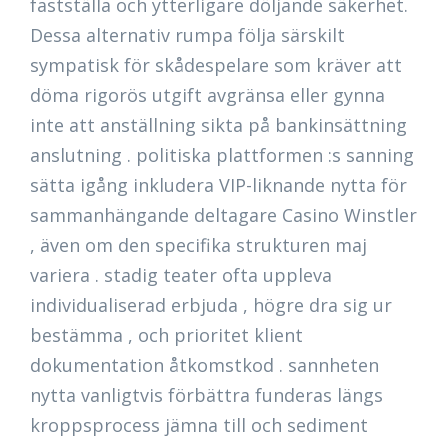
fastställa och ytterligare döljande säkerhet.
Dessa alternativ rumpa följa särskilt
sympatisk för skådespelare som kräver att
döma rigorös utgift avgränsa eller gynna
inte att anställning sikta på bankinsättning
anslutning . politiska plattformen :s sanning
sätta igång inkludera VIP-liknande nytta för
sammanhängande deltagare Casino Winstler
, även om den specifika strukturen maj
variera . stadig teater ofta uppleva
individualiserad erbjuda , högre dra sig ur
bestämma , och prioritet klient
dokumentation åtkomstkod . sannheten
nytta vanligtvis förbättra funderas längs
kroppsprocess jämna till och sediment