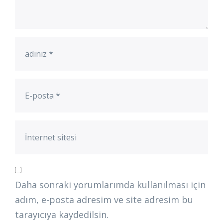
Daha sonraki yorumlarımda kullanılması için
adım, e-posta adresim ve site adresim bu
tarayıcıya kaydedilsin.