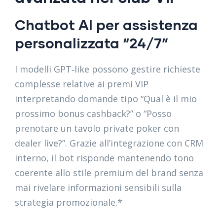
Chatbot AI per assistenza
personalizzata “24/7”
I modelli GPT‑like possono gestire richieste
complesse relative ai premi VIP
interpretando domande tipo “Qual è il mio
prossimo bonus cashback?” o “Posso
prenotare un tavolo private poker con
dealer live?”. Grazie all’integrazione con CRM
interno, il bot risponde mantenendo tono
coerente allo stile premium del brand senza
mai rivelare informazioni sensibili sulla
strategia promozionale.*