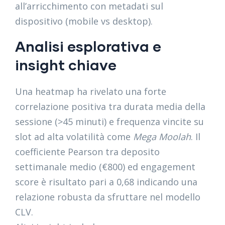
all’arricchimento con metadati sul
dispositivo (mobile vs desktop).
Analisi esplorativa e
insight chiave
Una heatmap ha rivelato una forte
correlazione positiva tra durata media della
sessione (>45 minuti) e frequenza vincite su
slot ad alta volatilità come
Mega Moolah
. Il
coefficiente Pearson tra deposito
settimanale medio (€800) ed engagement
score è risultato pari a 0,68 indicando una
relazione robusta da sfruttare nel modello
CLV.