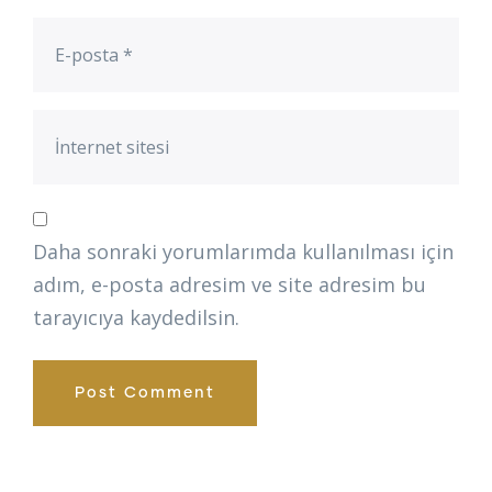
Daha sonraki yorumlarımda kullanılması için
adım, e-posta adresim ve site adresim bu
tarayıcıya kaydedilsin.