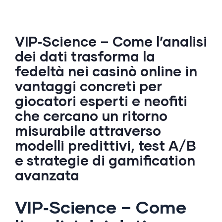
VIP‑Science – Come l’analisi
dei dati trasforma la
fedeltà nei casinò online in
vantaggi concreti per
giocatori esperti e neofiti
che cercano un ritorno
misurabile attraverso
modelli predittivi, test A/B
e strategie di gamification
avanzata
VIP‑Science – Come