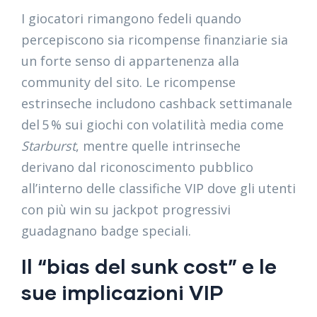
I giocatori rimangono fedeli quando
percepiscono sia ricompense finanziarie sia
un forte senso di appartenenza alla
community del sito. Le ricompense
estrinseche includono cashback settimanale
del 5 % sui giochi con volatilità media come
Starburst
, mentre quelle intrinseche
derivano dal riconoscimento pubblico
all’interno delle classifiche VIP dove gli utenti
con più win su jackpot progressivi
guadagnano badge speciali.
Il “bias del sunk cost” e le
sue implicazioni VIP