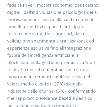
fedeltà in veri motori economici per i casinò
digitali: dall’individuazione psicologica della
motivazione intrinseca alla costruzione di
modelli predittivi capaci di anticipare
l’evoluzione verso tier superiori; dalla
validazione sperimentale tra cash‑back ed
esperienze esclusive fino all’integrazione
futura dell’intelligenza artificiale и
blockchain nella gestione premiistica.\n\nI
risultati concreti emersi nel caso studio
mostrano incrementi significativi sia nel
valore medio cliente (+27 %) sia nella
riduzione dello churn (-15 %), confermando
che l’approccio evidence‑based è decisivo
per ottenere vantaggi competitivi