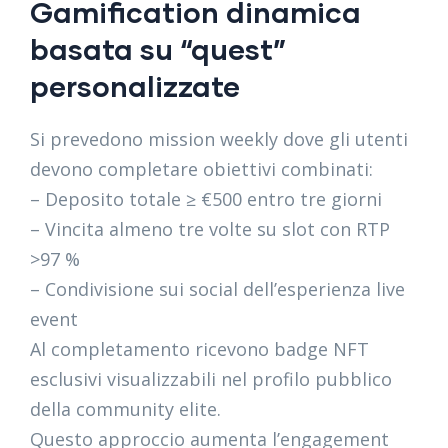
Gamification dinamica
basata su “quest”
personalizzate
Si prevedono mission weekly dove gli utenti
devono completare obiettivi combinati:
– Deposito totale ≥ €500 entro tre giorni
– Vincita almeno tre volte su slot con RTP
>97 %
– Condivisione sui social dell’esperienza live
event
Al completamento ricevono badge NFT
esclusivi visualizzabili nel profilo pubblico
della community elite.
Questo approccio aumenta l’engagement