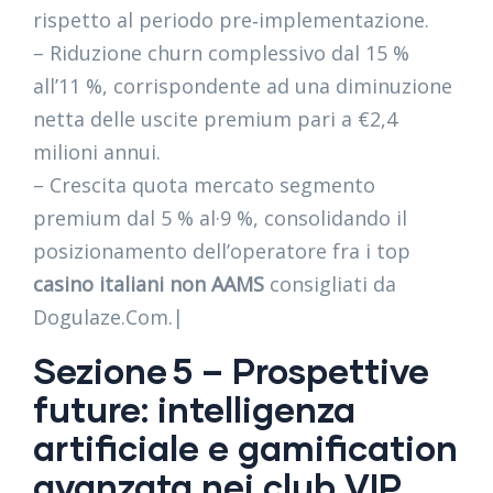
rispetto al periodo pre‑implementazione.
– Riduzione churn complessivo dal 15 %
all’11 %, corrispondente ad una diminuzione
netta delle uscite premium pari a €2,4
milioni annui.
– Crescita quota mercato segmento
premium dal 5 % al·9 %, consolidando il
posizionamento dell’operatore fra i top
casino italiani non AAMS
consigliati da
Dogulaze.Com.|
Sezione 5 – Prospettive
future: intelligenza
artificiale e gamification
avanzata nei club VIP