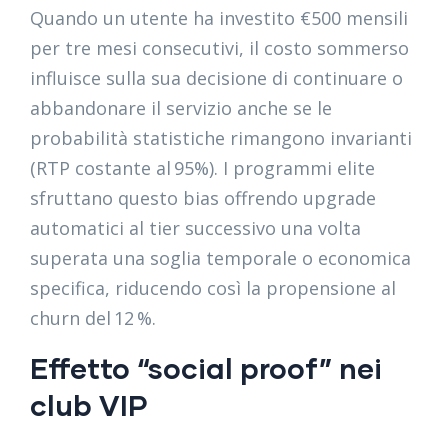
Quando un utente ha investito €500 mensili
per tre mesi consecutivi, il costo sommerso
influisce sulla sua decisione di continuare o
abbandonare il servizio anche se le
probabilità statistiche rimangono invarianti
(RTP costante al 95%). I programmi elite
sfruttano questo bias offrendo upgrade
automatici al tier successivo una volta
superata una soglia temporale o economica
specifica, riducendo così la propensione al
churn del 12 %.
Effetto “social proof” nei
club VIP