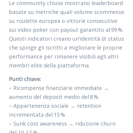
Le community chiuse mostrano leaderboard
basate su metriche quali volume scommesse
su roulette europea o vittorie consecutive
sui video poker con payout garantito al 99 %.
Questi indicatori creano un’identità di status
che spinge gli iscritti a migliorare le proprie
performance per rimanere visibili agli altri
membri elite della piattaforma.
Punti chiave:
– Ricompense finanziarie immediate →
aumento del deposit medio del 8 %
– Appartenenza sociale → retention
incrementata del 15 %
– Sunk cost awareness → riduzione churn
del 10‑12 %