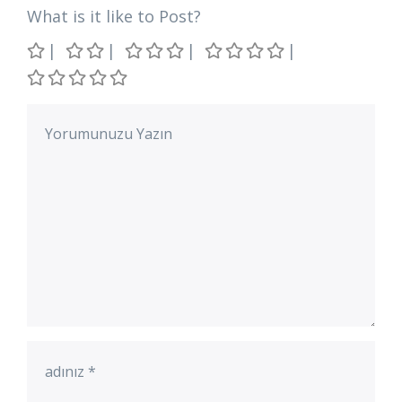
What is it like to Post?