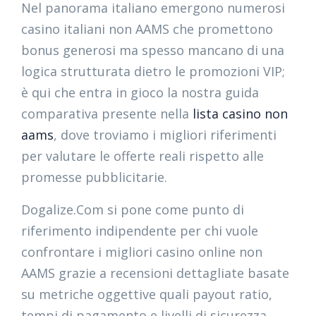
Nel panorama italiano emergono numerosi
casino italiani non AAMS che promettono
bonus generosi ma spesso mancano di una
logica strutturata dietro le promozioni VIP;
è qui che entra in gioco la nostra guida
comparativa presente nella
lista casino non
aams
, dove troviamo i migliori riferimenti
per valutare le offerte reali rispetto alle
promesse pubblicitarie.
Dogalize.Com si pone come punto di
riferimento indipendente per chi vuole
confrontare i migliori casino online non
AAMS grazie a recensioni dettagliate basate
su metriche oggettive quali payout ratio,
tempi di pagamento e livelli di sicurezza