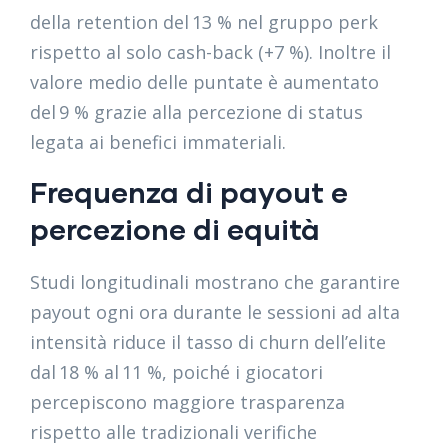
della retention del 13 % nel gruppo perk
rispetto al solo cash-back (+7 %). Inoltre il
valore medio delle puntate è aumentato
del 9 % grazie alla percezione di status
legata ai benefici immateriali.
Frequenza di payout e
percezione di equità
Studi longitudinali mostrano che garantire
payout ogni ora durante le sessioni ad alta
intensità riduce il tasso di churn dell’elite
dal 18 % al 11 %, poiché i giocatori
percepiscono maggiore trasparenza
rispetto alle tradizionali verifiche