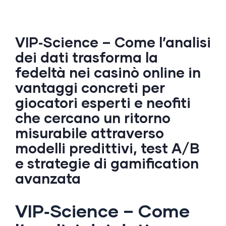
VIP‑Science – Come l’analisi
dei dati trasforma la
fedeltà nei casinò online in
vantaggi concreti per
giocatori esperti e neofiti
che cercano un ritorno
misurabile attraverso
modelli predittivi, test A/B
e strategie di gamification
avanzata
VIP‑Science – Come