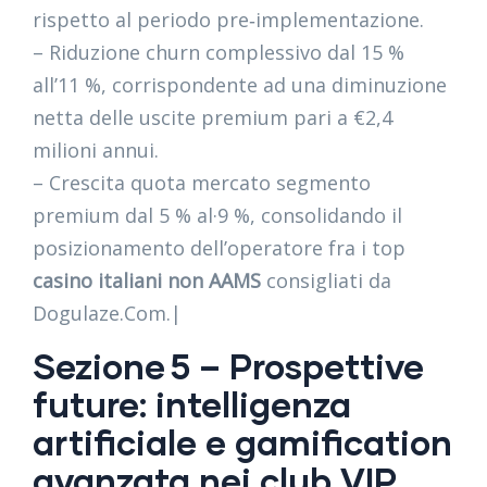
rispetto al periodo pre‑implementazione.
– Riduzione churn complessivo dal 15 %
all’11 %, corrispondente ad una diminuzione
netta delle uscite premium pari a €2,4
milioni annui.
– Crescita quota mercato segmento
premium dal 5 % al·9 %, consolidando il
posizionamento dell’operatore fra i top
casino italiani non AAMS
consigliati da
Dogulaze.Com.|
Sezione 5 – Prospettive
future: intelligenza
artificiale e gamification
avanzata nei club VIP