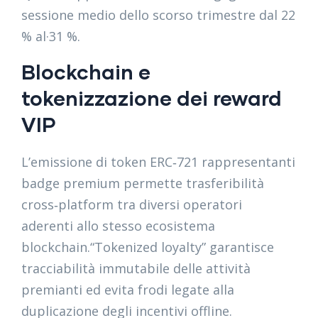
sessione medio dello scorso trimestre dal 22
% al·31 %.
Blockchain e
tokenizzazione dei reward
VIP
L’emissione di token ERC‑721 rappresentanti
badge premium permette trasferibilità
cross‑platform tra diversi operatori
aderenti allo stesso ecosistema
blockchain.“Tokenized loyalty” garantisce
tracciabilità immutabile delle attività
premianti ed evita frodi legate alla
duplicazione degli incentivi offline.