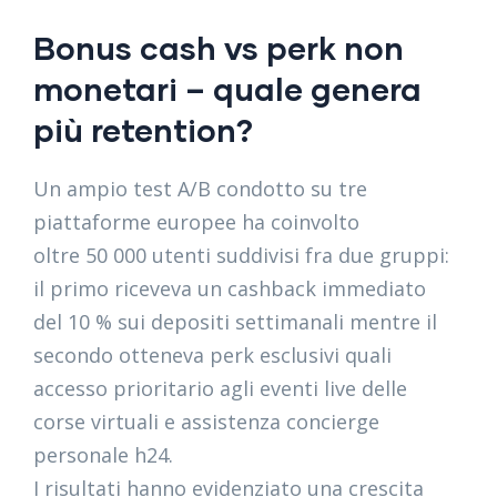
Bonus cash vs perk non
monetari – quale genera
più retention?
Un ampio test A/B condotto su tre
piattaforme europee ha coinvolto
oltre 50 000 utenti suddivisi fra due gruppi:
il primo riceveva un cashback immediato
del 10 % sui depositi settimanali mentre il
secondo otteneva perk esclusivi quali
accesso prioritario agli eventi live delle
corse virtuali e assistenza concierge
personale h24.
I risultati hanno evidenziato una crescita