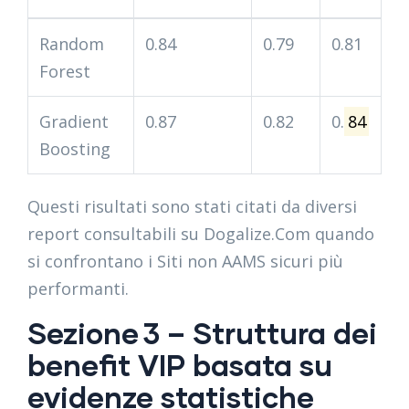
Random
0.84
0.79
0.81
Forest
Gradient
0.87
0.82
0.
84
Boosting
Questi risultati sono stati citati da diversi
report consultabili su Dogalize.Com quando
si confrontano i Siti non AAMS sicuri più
performanti.
Sezione 3 – Struttura dei
benefit VIP basata su
evidenze statistiche