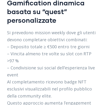
Gamification dinamica
basata su “quest”
personalizzate
Si prevedono mission weekly dove gli utenti
devono completare obiettivi combinati:
– Deposito totale ≥ €500 entro tre giorni
– Vincita almeno tre volte su slot con RTP
>97 %
– Condivisione sui social dell’esperienza live
event
Al completamento ricevono badge NFT
esclusivi visualizzabili nel profilo pubblico
della community elite.
Questo approccio aumenta l’engagement