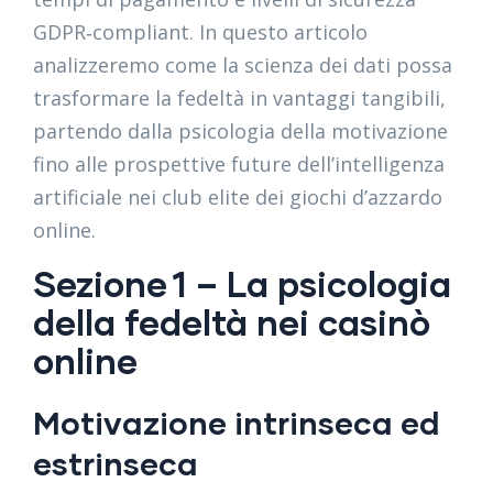
GDPR‑compliant. In questo articolo
analizzeremo come la scienza dei dati possa
trasformare la fedeltà in vantaggi tangibili,
partendo dalla psicologia della motivazione
fino alle prospettive future dell’intelligenza
artificiale nei club elite dei giochi d’azzardo
online.
Sezione 1 – La psicologia
della fedeltà nei casinò
online
Motivazione intrinseca ed
estrinseca