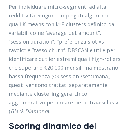
Per individuare micro‑segmenti ad alta
redditività vengono impiegati algoritmi
quali K‑means con k=8 clusters definito da
variabili come “average bet amount”,
“session duration”, “preferenza slot vs
tavolo” e “tasso churn”. DBSCAN è utile per
identificare outlier estremi quali high‑rollers
che superano €20 000 mensili ma mostrano
bassa frequenza (<3 sessioni/settimana);
questi vengono trattati separatamente
mediante clustering gerarchico
agglomerativo per creare tier ultra‑esclusivi
(
Black Diamond
).
Scoring dinamico del