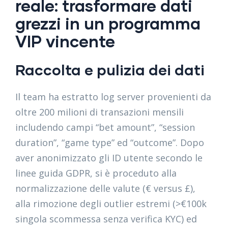
reale: trasformare dati
grezzi in un programma
VIP vincente
Raccolta e pulizia dei dati
Il team ha estratto log server provenienti da
oltre 200 milioni di transazioni mensili
includendo campi “bet amount”, “session
duration”, “game type” ed “outcome”. Dopo
aver anonimizzato gli ID utente secondo le
linee guida GDPR, si è proceduto alla
normalizzazione delle valute (€ versus £),
alla rimozione degli outlier estremi (>€100k
singola scommessa senza verifica KYC) ed