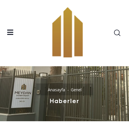
Anasayfa
Genel
Haberler