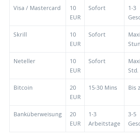
Visa / Mastercard
10
Sofort
1-3
EUR
Ges
Skrill
10
Sofort
Maxi
EUR
Stu
Neteller
10
Sofort
Maxi
EUR
Std.
Bitcoin
20
15-30 Mins
Bis 
EUR
Banküberweisung
20
1-3
3-5
EUR
Arbeitstage
Ges