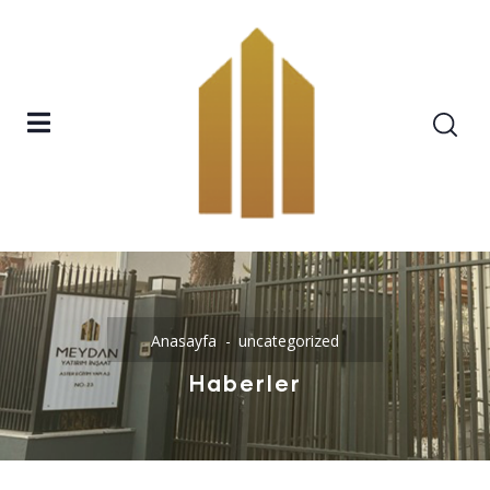
Anasayfa
uncategorized
Haberler