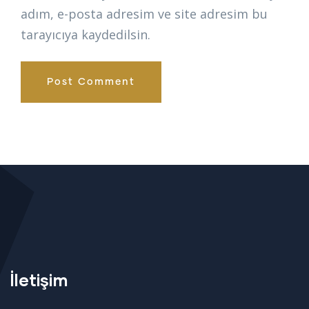
adım, e-posta adresim ve site adresim bu
tarayıcıya kaydedilsin.
İletişim