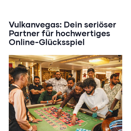
Vulkanvegas: Dein seriöser
Partner für hochwertiges
Online-Glücksspiel