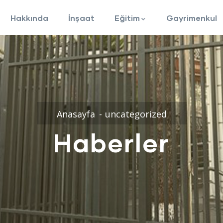
Hakkında
İnşaat
Eğitim
Gayrimenkul
Anasayfa
uncategorized
Haberler