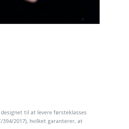
esignet til at levere førsteklasses
394/2017), hvilket garanterer, at