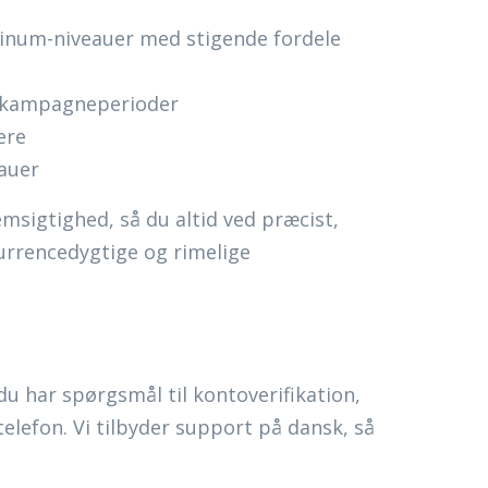
tinum-niveauer med stigende fordele
e kampagneperioder
ere
eauer
msigtighed, så du altid ved præcist,
urrencedygtige og rimelige
u har spørgsmål til kontoverifikation,
 telefon. Vi tilbyder support på dansk, så