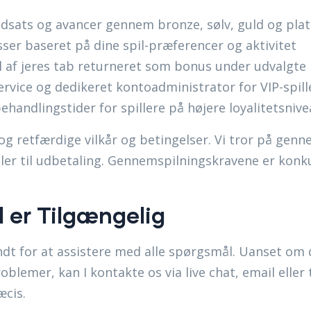
ndsats og avancer gennem bronze, sølv, guld og pla
ser baseret på dine spil-præferencer og aktivitet
l af jeres tab returneret som bonus under udvalgt
rvice og dedikeret kontoadministrator for VIP-spill
handlingstider for spillere på højere loyalitetsniv
 retfærdige vilkår og betingelser. Vi tror på genne
dler til udbetaling. Gennemspilningskravene er konk
d er Tilgængelig
t for at assistere med alle spørgsmål. Uanset om d
oblemer, kan I kontakte os via live chat, email eller
æcis.