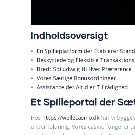
Indholdsoversigt
En Spilleplatform der Etablerer Stan
Beskyttede og Fleksible Transaktion
Bredt Spiludvalg til Hver Præference
Vores Særlige Bonusordninger
Assistance der Altid er Til rådighed
Et Spilleportal der S
Hos
https://wellecasino.dk
har vi bygget
underholdning. Vores casino fungerer un