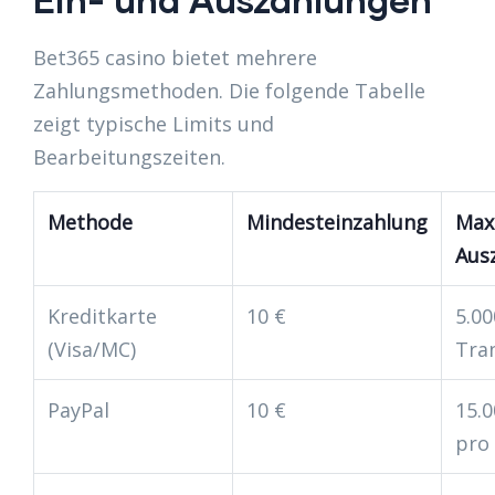
Bet365 casino bietet mehrere
Zahlungsmethoden. Die folgende Tabelle
zeigt typische Limits und
Bearbeitungszeiten.
Methode
Mindesteinzahlung
Max
Aus
Kreditkarte
10 €
5.00
(Visa/MC)
Tra
PayPal
10 €
15.0
pro