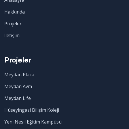
Hakkında
Projeler
İletişim
Projeler
Meydan Plaza
Meydan Avm
Meydan Life
Hüseyingazi Bilişim Koleji
Yeni Nesil Eğitim Kampüsü