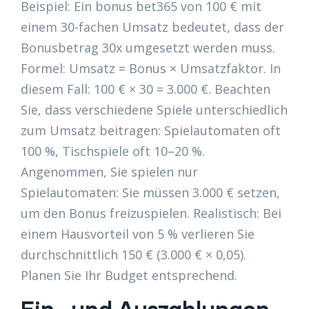
Beispiel: Ein bonus bet365 von 100 € mit
einem 30-fachen Umsatz bedeutet, dass der
Bonusbetrag 30x umgesetzt werden muss.
Formel: Umsatz = Bonus × Umsatzfaktor. In
diesem Fall: 100 € × 30 = 3.000 €. Beachten
Sie, dass verschiedene Spiele unterschiedlich
zum Umsatz beitragen: Spielautomaten oft
100 %, Tischspiele oft 10–20 %.
Angenommen, Sie spielen nur
Spielautomaten: Sie müssen 3.000 € setzen,
um den Bonus freizuspielen. Realistisch: Bei
einem Hausvorteil von 5 % verlieren Sie
durchschnittlich 150 € (3.000 € × 0,05).
Planen Sie Ihr Budget entsprechend.
Ein- und Auszahlungen