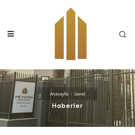
Anasayfa
Genel
Haberler