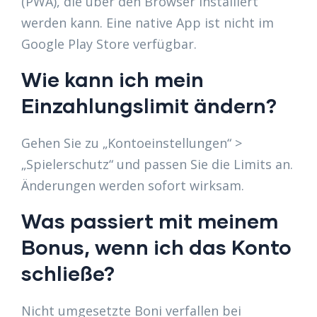
(PWA), die über den Browser installiert
werden kann. Eine native App ist nicht im
Google Play Store verfügbar.
Wie kann ich mein
Einzahlungslimit ändern?
Gehen Sie zu „Kontoeinstellungen“ >
„Spielerschutz“ und passen Sie die Limits an.
Änderungen werden sofort wirksam.
Was passiert mit meinem
Bonus, wenn ich das Konto
schließe?
Nicht umgesetzte Boni verfallen bei