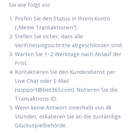
Sie wie folgt vor:
Prüfen Sie den Status in Ihrem Konto
(„Meine Transaktionen“).
Stellen Sie sicher, dass alle
Verifizierungsschritte abgeschlossen sind.
Warten Sie 1–2 Werktage nach Ablauf der
Frist.
Kontaktieren Sie den Kundendienst per
Live-Chat oder E-Mail
(support@bet365.com). Notieren Sie die
Transaktions-ID.
Wenn keine Antwort innerhalb von 48
Stunden, eskalieren Sie an die zuständige
Glücksspielbehörde.