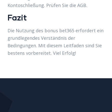
Kontoschließung. Prüfen Sie die AGB.
Fazit
Die Nutzung des bonus bet365 erfordert ein
grundlegendes Verständnis der
Bedingungen. Mit diesem Leitfaden sind Sie
bestens vorbereitet. Viel Erfolg!