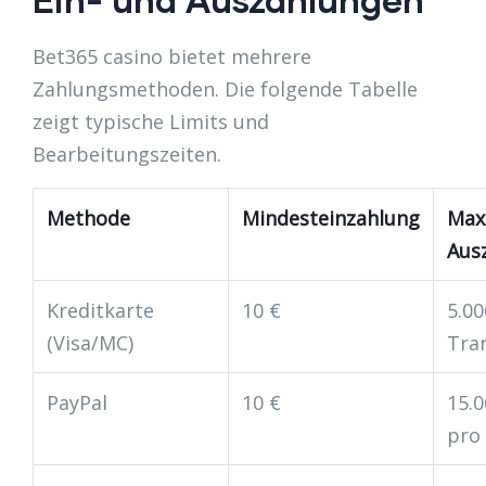
Bet365 casino bietet mehrere
Zahlungsmethoden. Die folgende Tabelle
zeigt typische Limits und
Bearbeitungszeiten.
Methode
Mindesteinzahlung
Max
Aus
Kreditkarte
10 €
5.00
(Visa/MC)
Tra
PayPal
10 €
15.0
pro