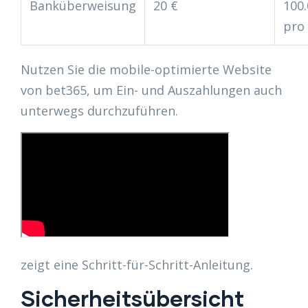
Banküberweisung
20 €
100.
pro
Nutzen Sie die mobile-optimierte Website
von bet365, um Ein- und Auszahlungen auch
unterwegs durchzuführen.
zeigt eine Schritt-für-Schritt-Anleitung.
Sicherheitsübersicht