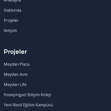
Hakkında
Projeler
İletişim
Projeler
Meydan Plaza
Meydan Avm
Meydan Life
Hüseyingazi Bilişim Koleji
Yeni Nesil Eğitim Kampüsü