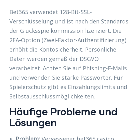
Bet365 verwendet 128-Bit-SSL-
Verschlüsselung und ist nach den Standards
der Glücksspielkommission lizenziert. Die
2FA-Option (Zwei-Faktor-Authentifizierung)
erhöht die Kontosicherheit. Persönliche
Daten werden gemäß der DSGVO
verarbeitet. Achten Sie auf Phishing-E-Mails
und verwenden Sie starke Passwörter. Für
Spielerschutz gibt es Einzahlungslimits und
Selbstausschlussmöglichkeiten.
Häufige Probleme und
Lösungen
Problem:
Vergessener bet365 casino