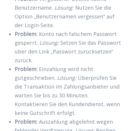
Benutzername.
Lösung:
Nutzen Sie die
Option „Benutzernamen vergessen“ auf
der Login-Seite.
Problem:
Konto nach falschem Passwort
gesperrt.
Lösung:
Setzen Sie das Passwort
über den Link „Passwort zurücksetzen“
zurück.
Problem:
Einzahlung wird nicht
gutgeschrieben.
Lösung:
Überprüfen Sie
die Transaktion im Zahlungsanbieter und
warten Sie bis zu 30 Minuten.
Kontaktieren Sie den Kundendienst, wenn
keine Gutschrift erfolgt.
Problem:
Auszahlung abgelehnt wegen
fehlender Verifizierung.
Lösung:
Reichen