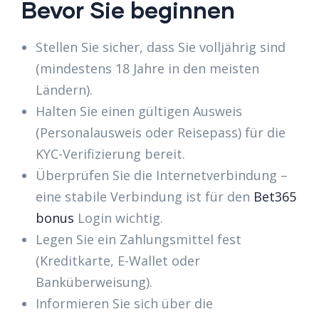
Bevor Sie beginnen
Stellen Sie sicher, dass Sie volljährig sind
(mindestens 18 Jahre in den meisten
Ländern).
Halten Sie einen gültigen Ausweis
(Personalausweis oder Reisepass) für die
KYC-Verifizierung bereit.
Überprüfen Sie die Internetverbindung –
eine stabile Verbindung ist für den
Bet365
bonus
Login wichtig.
Legen Sie ein Zahlungsmittel fest
(Kreditkarte, E-Wallet oder
Banküberweisung).
Informieren Sie sich über die