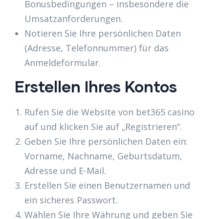
Bonusbedingungen – insbesondere die
Umsatzanforderungen.
Notieren Sie Ihre persönlichen Daten
(Adresse, Telefonnummer) für das
Anmeldeformular.
Erstellen Ihres Kontos
Rufen Sie die Website von bet365 casino
auf und klicken Sie auf „Registrieren“.
Geben Sie Ihre persönlichen Daten ein:
Vorname, Nachname, Geburtsdatum,
Adresse und E-Mail.
Erstellen Sie einen Benutzernamen und
ein sicheres Passwort.
Wählen Sie Ihre Währung und geben Sie