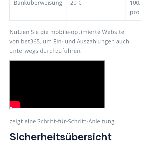
Banküberweisung
20 €
100.
pro
Nutzen Sie die mobile-optimierte Website
von bet365, um Ein- und Auszahlungen auch
unterwegs durchzuführen.
zeigt eine Schritt-für-Schritt-Anleitung.
Sicherheitsübersicht