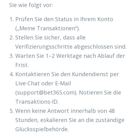
Sie wie folgt vor:
Prüfen Sie den Status in Ihrem Konto
(„Meine Transaktionen“).
Stellen Sie sicher, dass alle
Verifizierungsschritte abgeschlossen sind.
Warten Sie 1–2 Werktage nach Ablauf der
Frist.
Kontaktieren Sie den Kundendienst per
Live-Chat oder E-Mail
(support@bet365.com). Notieren Sie die
Transaktions-ID.
Wenn keine Antwort innerhalb von 48
Stunden, eskalieren Sie an die zuständige
Glücksspielbehörde.