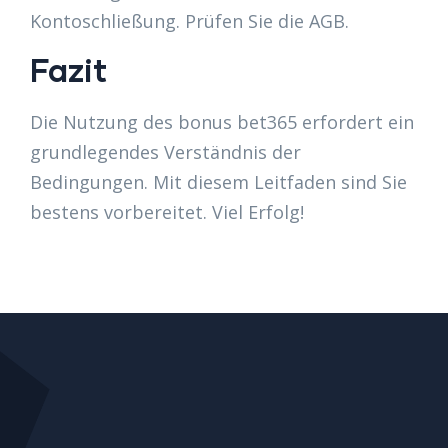
Kontoschließung. Prüfen Sie die AGB.
Fazit
Die Nutzung des bonus bet365 erfordert ein
grundlegendes Verständnis der
Bedingungen. Mit diesem Leitfaden sind Sie
bestens vorbereitet. Viel Erfolg!