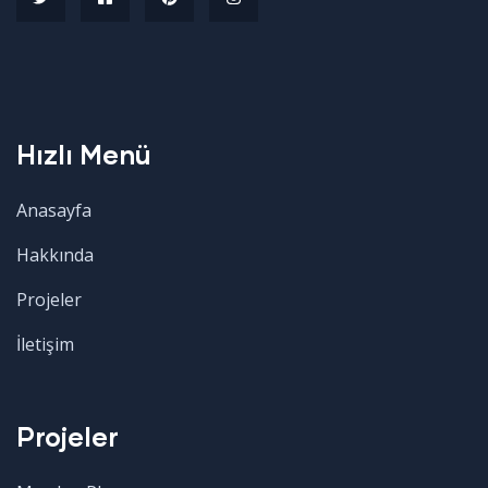
Hızlı Menü
Anasayfa
Hakkında
Projeler
İletişim
Projeler