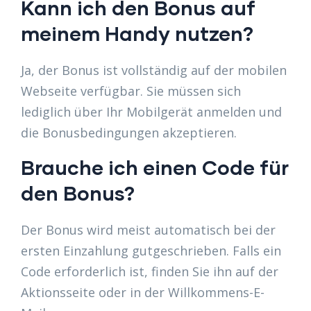
Kann ich den Bonus auf
meinem Handy nutzen?
Ja, der Bonus ist vollständig auf der mobilen
Webseite verfügbar. Sie müssen sich
lediglich über Ihr Mobilgerät anmelden und
die Bonusbedingungen akzeptieren.
Brauche ich einen Code für
den Bonus?
Der Bonus wird meist automatisch bei der
ersten Einzahlung gutgeschrieben. Falls ein
Code erforderlich ist, finden Sie ihn auf der
Aktionsseite oder in der Willkommens-E-