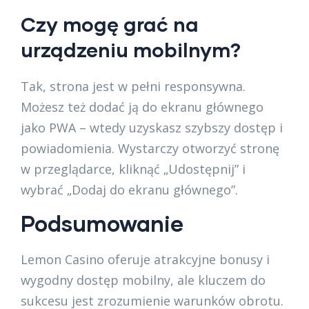
Czy mogę grać na
urządzeniu mobilnym?
Tak, strona jest w pełni responsywna.
Możesz też dodać ją do ekranu głównego
jako PWA – wtedy uzyskasz szybszy dostęp i
powiadomienia. Wystarczy otworzyć stronę
w przeglądarce, kliknąć „Udostępnij” i
wybrać „Dodaj do ekranu głównego”.
Podsumowanie
Lemon Casino oferuje atrakcyjne bonusy i
wygodny dostęp mobilny, ale kluczem do
sukcesu jest zrozumienie warunków obrotu.