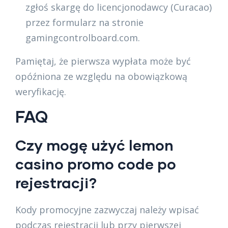
zgłoś skargę do licencjonodawcy (Curacao)
przez formularz na stronie
gamingcontrolboard.com.
Pamiętaj, że pierwsza wypłata może być
opóźniona ze względu na obowiązkową
weryfikację.
FAQ
Czy mogę użyć lemon
casino promo code po
rejestracji?
Kody promocyjne zazwyczaj należy wpisać
podczas rejestracji lub przy pierwszej