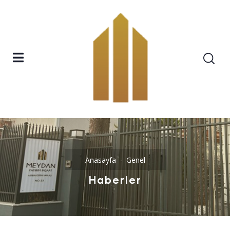
Anasayfa
Genel
Haberler