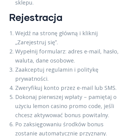
sklepu.
Rejestracja
Wejdź na stronę główną i kliknij
„Zarejestruj się”.
Wypełnij formularz: adres e-mail, hasło,
waluta, dane osobowe.
Zaakceptuj regulamin i politykę
prywatności.
Zweryfikuj konto przez e-mail lub SMS.
Dokonaj pierwszej wpłaty – pamiętaj o
użyciu lemon casino promo code, jeśli
chcesz aktywować bonus powitalny.
Po zaksięgowaniu środków bonus
zostanie automatycznie przyznany.