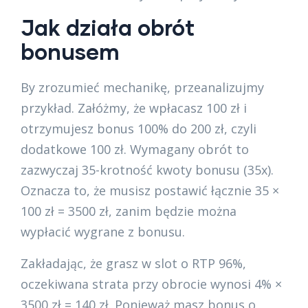
Jak działa obrót
bonusem
By zrozumieć mechanikę, przeanalizujmy
przykład. Załóżmy, że wpłacasz 100 zł i
otrzymujesz bonus 100% do 200 zł, czyli
dodatkowe 100 zł. Wymagany obrót to
zazwyczaj 35-krotność kwoty bonusu (35x).
Oznacza to, że musisz postawić łącznie 35 ×
100 zł = 3500 zł, zanim będzie można
wypłacić wygrane z bonusu.
Zakładając, że grasz w slot o RTP 96%,
oczekiwana strata przy obrocie wynosi 4% ×
3500 zł = 140 zł. Ponieważ masz bonus o