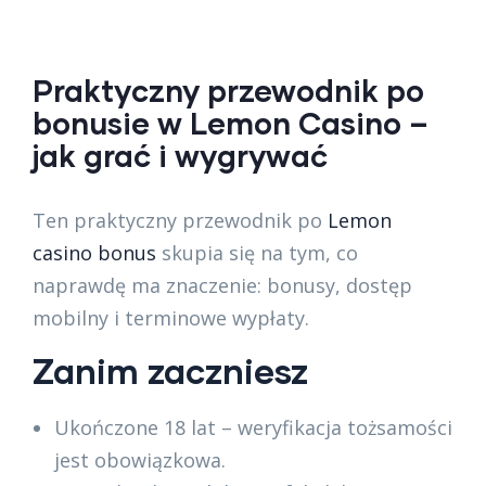
Praktyczny przewodnik po
bonusie w Lemon Casino –
jak grać i wygrywać
Ten praktyczny przewodnik po
Lemon
casino bonus
skupia się na tym, co
naprawdę ma znaczenie: bonusy, dostęp
mobilny i terminowe wypłaty.
Zanim zaczniesz
Ukończone 18 lat – weryfikacja tożsamości
jest obowiązkowa.