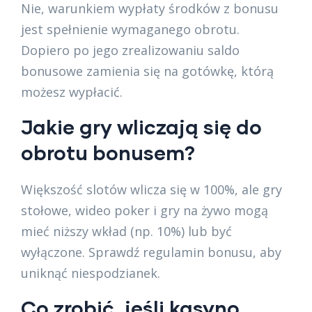
Nie, warunkiem wypłaty środków z bonusu
jest spełnienie wymaganego obrotu.
Dopiero po jego zrealizowaniu saldo
bonusowe zamienia się na gotówkę, którą
możesz wypłacić.
Jakie gry wliczają się do
obrotu bonusem?
Większość slotów wlicza się w 100%, ale gry
stołowe, wideo poker i gry na żywo mogą
mieć niższy wkład (np. 10%) lub być
wyłączone. Sprawdź regulamin bonusu, aby
uniknąć niespodzianek.
Co zrobić, jeśli kasyno