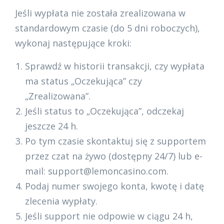
Jeśli wypłata nie została zrealizowana w
standardowym czasie (do 5 dni roboczych),
wykonaj następujące kroki:
Sprawdź w historii transakcji, czy wypłata
ma status „Oczekująca” czy
„Zrealizowana”.
Jeśli status to „Oczekująca”, odczekaj
jeszcze 24 h.
Po tym czasie skontaktuj się z supportem
przez czat na żywo (dostępny 24/7) lub e-
mail: support@lemoncasino.com.
Podaj numer swojego konta, kwotę i datę
zlecenia wypłaty.
Jeśli support nie odpowie w ciągu 24 h,